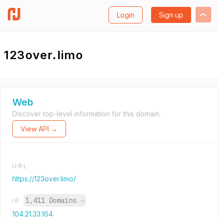
Login
Sign up
123over.limo
Web
Discover top-level information for this domain.
View API →
URL
https://123over.limo/
1,411 Domains
→
IP
104.21.33.164