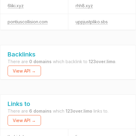
6liki.xyz
rhh8.xyz
pontiuscollision.com
uppjustpliko.sbs
Backlinks
There are
0 domains
which backlink to
123over.limo
.
View API →
Links to
There are
6 domains
which
123over.limo
links to.
View API →