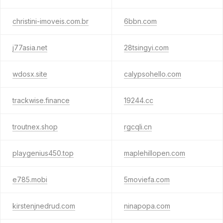
christini-imoveis.com.br
6bbn.com
j77asia.net
28tsingyi.com
wdosx.site
calypsohello.com
trackwise.finance
19244.cc
troutnex.shop
rgcqli.cn
playgenius450.top
maplehillopen.com
e785.mobi
5moviefa.com
kirstenjnedrud.com
ninapopa.com