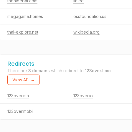
thehidebar.com
lin.ee
megagame.homes
ossfoundation.us
thai-explore.net
wikipedia.org
Redirects
There are
3 domains
which redirect to
123over.limo
.
View API →
123over.mn
123over.io
123over.mobi