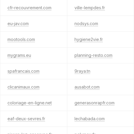
cfr-recouvrement.com
ville-lempdes.fr
eu-jav.com
nodsys.com
mootools.com
hygiene2vie.fr
mygrams.eu
planning-resto.com
spafrancais.com
9raya.tn
clicanimaux.com
ausabot.com
coloriage-en-ligne.net
generasonrapfr.com
eaf-deux-sevres.fr
lechabada.com