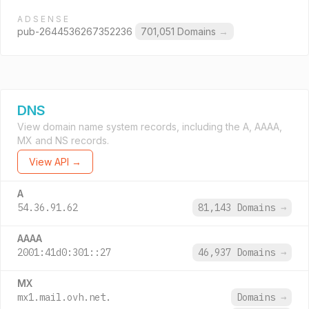
ADSENSE
pub-2644536267352236
701,051 Domains
→
DNS
View domain name system records, including the A, AAAA,
MX and NS records.
View API →
A
54.36.91.62
81,143 Domains
→
AAAA
2001:41d0:301::27
46,937 Domains
→
MX
mx1.mail.ovh.net.
Domains
→