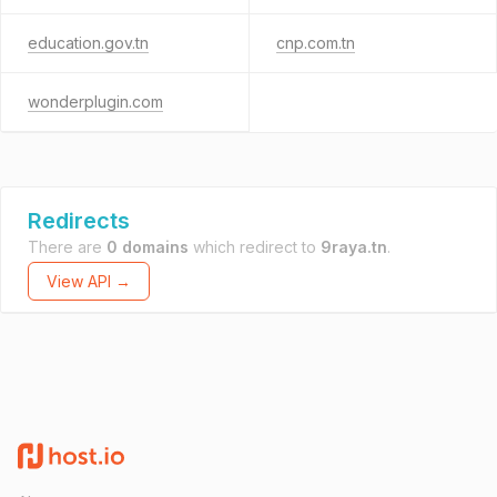
education.gov.tn
cnp.com.tn
wonderplugin.com
Redirects
There are
0 domains
which redirect to
9raya.tn
.
View API →