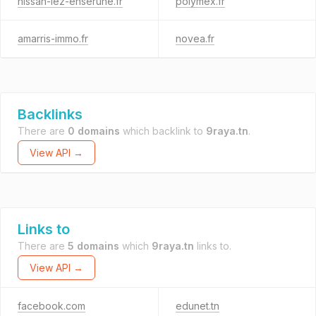
nissan-lez-enserune.fr
polymex.fr
amarris-immo.fr
novea.fr
Backlinks
There are
0 domains
which backlink to
9raya.tn
.
View API →
Links to
There are
5 domains
which
9raya.tn
links to.
View API →
facebook.com
edunet.tn