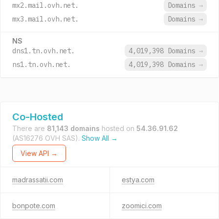
mx2.mail.ovh.net.
Domains
→
mx3.mail.ovh.net.
Domains
→
NS
dns1.tn.ovh.net.
4,019,398 Domains
→
ns1.tn.ovh.net.
4,019,398 Domains
→
Co-Hosted
There are
81,143 domains
hosted on
54.36.91.62
(AS16276 OVH SAS).
Show All →
View API →
madrassatii.com
estya.com
bonpote.com
zoomici.com