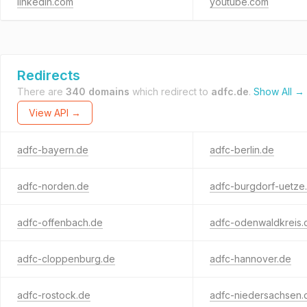
linkedin.com
youtube.com
Redirects
There are
340 domains
which redirect to
adfc.de
.
Show All →
View API →
adfc-bayern.de
adfc-berlin.de
adfc-norden.de
adfc-burgdorf-uetze
adfc-offenbach.de
adfc-odenwaldkreis.
adfc-cloppenburg.de
adfc-hannover.de
adfc-rostock.de
adfc-niedersachsen.