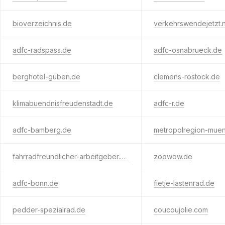
bioverzeichnis.de
verkehrswendejetzt.
adfc-radspass.de
adfc-osnabrueck.de
berghotel-guben.de
clemens-rostock.de
klimabuendnisfreudenstadt.de
adfc-r.de
adfc-bamberg.de
metropolregion-mue
fahrradfreundlicher-arbeitgeber.de
zoowow.de
adfc-bonn.de
fietje-lastenrad.de
pedder-spezialrad.de
coucoujolie.com