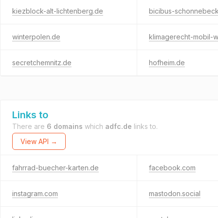
kiezblock-alt-lichtenberg.de
bicibus-schonnebeck
winterpolen.de
klimagerecht-mobil-
secretchemnitz.de
hofheim.de
Links to
There are
6 domains
which
adfc.de
links to.
View API →
fahrrad-buecher-karten.de
facebook.com
instagram.com
mastodon.social