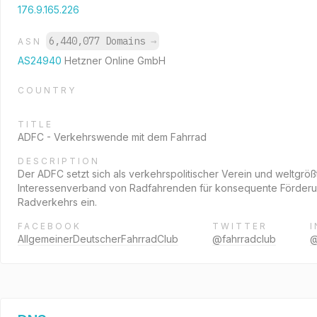
176.9.165.226
6,440,077 Domains
→
ASN
AS24940
Hetzner Online GmbH
COUNTRY
TITLE
ADFC - Verkehrswende mit dem Fahrrad
DESCRIPTION
Der ADFC setzt sich als verkehrspolitischer Verein und weltgröß
Interessenverband von Radfahrenden für konsequente Förder
Radverkehrs ein.
FACEBOOK
TWITTER
AllgemeinerDeutscherFahrradClub
@fahrradclub
@