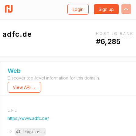
Login
Sign up
adfc.de
HOST.IO RANK
#6,285
Web
Discover top-level information for this domain.
View API →
URL
https://www.adfc.de/
41 Domains
→
IP