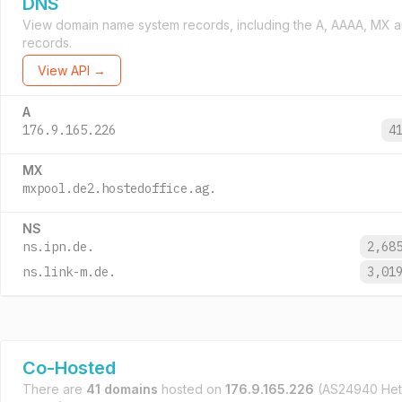
DNS
View domain name system records, including the A, AAAA, MX 
records.
View API →
A
176.9.165.226
4
MX
mxpool.de2.hostedoffice.ag.
NS
ns.ipn.de.
2,68
ns.link-m.de.
3,01
Co-Hosted
There are
41 domains
hosted on
176.9.165.226
(AS24940 Het