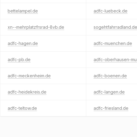
bettelampel.de
adfc-luebeck.de
xn--mehrplatzfrsrad-8vb.de
sogehtfahrradland.d
adfc-hagen.de
adfc-muenchen.de
adfc-pb.de
adfc-oberhausen-mu
adfc-meckenheim.de
adfc-boenen.de
adfc-heidekreis.de
adfc-langen.de
adfc-teltow.de
adfc-friesland.de