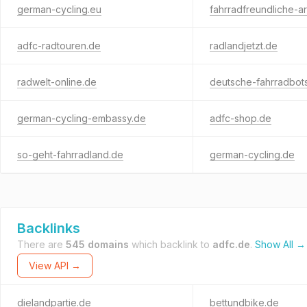
german-cycling.eu
fahrradfreundliche-a
adfc-radtouren.de
radlandjetzt.de
radwelt-online.de
deutsche-fahrradbots
german-cycling-embassy.de
adfc-shop.de
so-geht-fahrradland.de
german-cycling.de
Backlinks
There are
545 domains
which backlink to
adfc.de
.
Show All →
View API →
dielandpartie.de
bettundbike.de