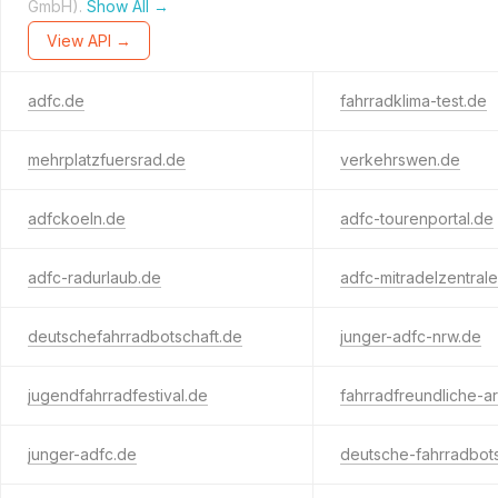
GmbH).
Show All →
View API →
adfc.de
fahrradklima-test.de
mehrplatzfuersrad.de
verkehrswen.de
adfckoeln.de
adfc-tourenportal.de
adfc-radurlaub.de
adfc-mitradelzentral
deutschefahrradbotschaft.de
junger-adfc-nrw.de
jugendfahrradfestival.de
fahrradfreundliche-a
junger-adfc.de
deutsche-fahrradbots