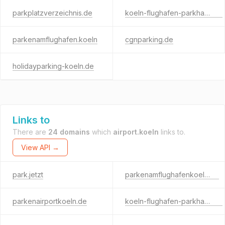
parkplatzverzeichnis.de
koeln-flughafen-parkhaus.de
parkenamflughafen.koeln
cgnparking.de
holidayparking-koeln.de
Links to
There are
24 domains
which
airport.koeln
links to.
View API →
park.jetzt
parkenamflughafenkoeln.de
parkenairportkoeln.de
koeln-flughafen-parkhaus.de