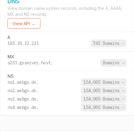
DNS
View domain name system records, including the A, AAAA,
MX and NS records.
View API →
A
185.30.32.233
745 Domains
→
MX
s233.goserver.host.
Domains
→
NS
ns1.webgo.de.
154,005 Domains
→
ns2.webgo.de.
154,005 Domains
→
ns3.webgo.de.
154,005 Domains
→
ns4.webgo.de.
154,005 Domains
→