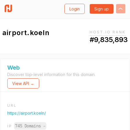
Login
Sign up
airport.koeln
HOST.IO RANK
#9,835,893
Web
Discover top-level information for this domain.
View API →
URL
https://airport.koeln/
745 Domains
→
IP