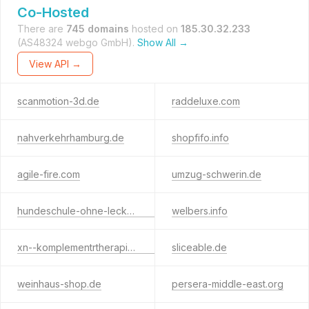
Co-Hosted
There are
745 domains
hosted on
185.30.32.233
(AS48324 webgo GmbH).
Show All →
View API →
scanmotion-3d.de
raddeluxe.com
nahverkehrhamburg.de
shopfifo.info
agile-fire.com
umzug-schwerin.de
hundeschule-ohne-leckerlie.de
welbers.info
xn--komplementrtherapie-pwb.de
sliceable.de
weinhaus-shop.de
persera-middle-east.org