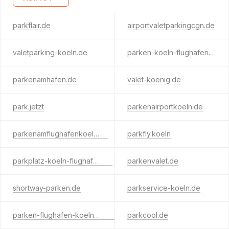
parkflair.de
airportvaletparkingcgn.de
valetparking-koeln.de
parken-koeln-flughafen.de
parkenamhafen.de
valet-koenig.de
park.jetzt
parkenairportkoeln.de
parkenamflughafenkoeln.de
parkfly.koeln
parkplatz-koeln-flughafen.de
parkenvalet.de
shortway-parken.de
parkservice-koeln.de
parken-flughafen-koelnbonn.de
parkcool.de