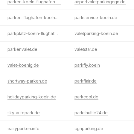
parken-koeln-flughafen.de
airportvaletparkingcgn.de
parken-flughafen-koelnbonn.de
parkservice-koeln.de
parkplatz-koeln-flughafen.de
valetparking-koeln.de
parkenvalet.de
valetstar.de
valet-koenig.de
parkfly.koeln
shortway-parken.de
parkflair.de
holidayparking-koeln.de
parkcool.de
sky-autopark.de
parkshuttle24.de
easyparken.info
cgnparking.de