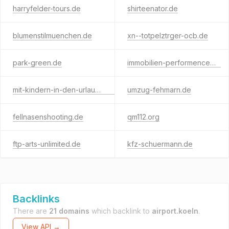
harryfelder-tours.de
shirteenator.de
blumenstilmuenchen.de
xn--totpelztrger-ocb.de
park-green.de
immobilien-performence.de
mit-kindern-in-den-urlaub.com
umzug-fehmarn.de
fellnasenshooting.de
qm112.org
ftp-arts-unlimited.de
kfz-schuermann.de
Backlinks
There are
21 domains
which backlink to
airport.koeln
.
View API →