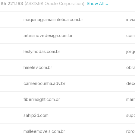
185.221.163
(AS31898 Oracle Corporation).
Show All →
maquinagramasintetica.com.br
invi
artesinovedesign.com.br
com
leslymodas.com.br
jorg
hmelev.com.br
obr
carneirocunha.adv.br
dec
fiberinsight.com.br
mar
sahip3d.com
sup
malleemoveis.com.br
rbrc