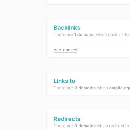
Backlinks
There are
1 domains
which backlink to
pce-eng.net
Links to
There are
0 domains
which
amplie.agr
Redirects
There are
0 domains
which redirect t