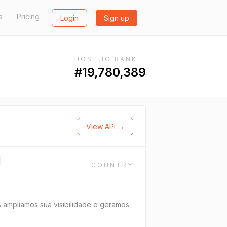
s
Pricing
Login
Sign up
HOST.IO RANK
#19,780,389
View API →
COUNTRY
s ampliamos sua visibilidade e geramos