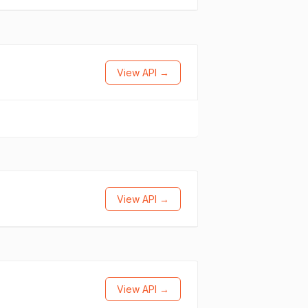
View API →
View API →
View API →