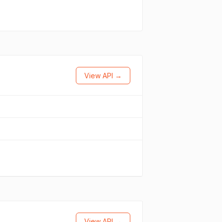
View API →
View API →