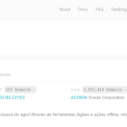
About
Docs
FAQ
Ranking
domain.
115 Domains
→
3,192,414 Domains
→
IP
ASN
92.185.221.163
AS31898
Oracle Corporation
lusiva do agro! Através de ferramentas digitais e ações offline, nó