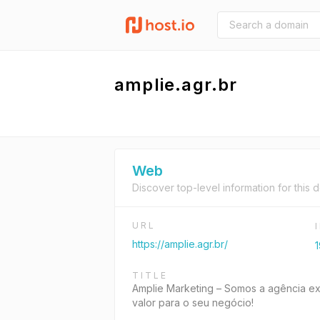
amplie.agr.br
Web
Discover top-level information for this 
URL
https://amplie.agr.br/
1
TITLE
Amplie Marketing – Somos a agência exc
valor para o seu negócio!