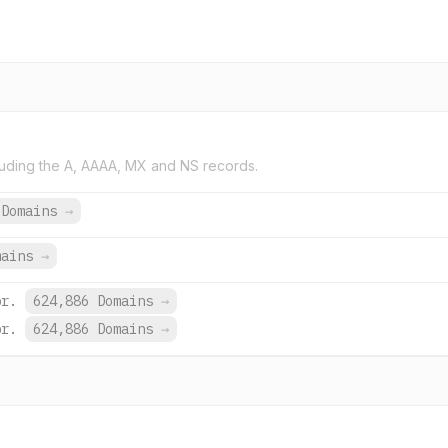
uding the A, AAAA, MX and NS records.
 Domains
→
mains
→
br.
624,886 Domains
→
br.
624,886 Domains
→