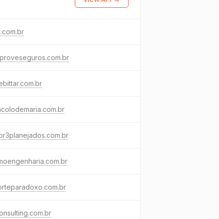
a.com.br
proveseguros.com.br
ebittar.com.br
acolodemaria.com.br
or3planejados.com.br
moengenharia.com.br
orteparadoxo.com.br
onsulting.com.br