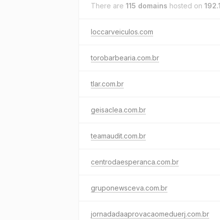
There are
115 domains
hosted on
192.
loccarveiculos.com
torobarbearia.com.br
tlar.com.br
geisaclea.com.br
teamaudit.com.br
centrodaesperanca.com.br
gruponewsceva.com.br
jornadadaaprovacaomeduerj.com.br