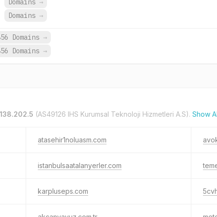
.
Domains
→
.
Domains
→
856 Domains
→
856 Domains
→
138.202.5
(AS49126 IHS Kurumsal Teknoloji Hizmetleri A.S).
Show A
atasehir1noluasm.com
avo
istanbulsaatalanyerler.com
teme
karpluseps.com
5cvh
akcanyavuz.com.tr
met