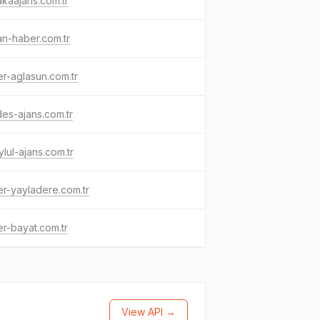
kaajans.com.tr
n-haber.com.tr
r-aglasun.com.tr
es-ajans.com.tr
eylul-ajans.com.tr
r-yayladere.com.tr
r-bayat.com.tr
View API →