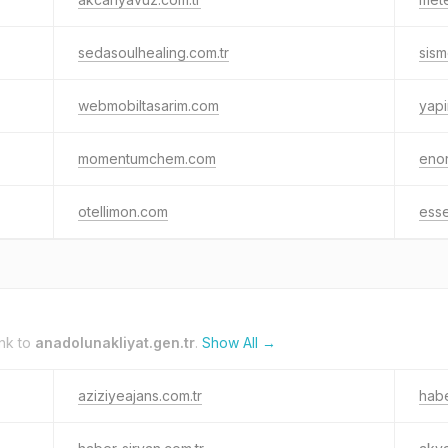
sedasoulhealing.com.tr
sis
webmobiltasarim.com
yapi
momentumchem.com
eno
otellimon.com
esse
nk to
anadolunakliyat.gen.tr
.
Show All →
aziziyeajans.com.tr
habe