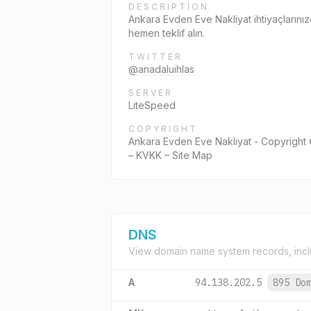
DESCRIPTION
Ankara Evden Eve Nakliyat ihtiyaçlarınız
hemen teklif alın.
TWITTER
@anadaluihlas
SERVER
LiteSpeed
COPYRIGHT
Ankara Evden Eve Nakliyat - Copyright © 
– KVKK – Site Map
DNS
View domain name system records, incl
A
94.138.202.5
895 Do