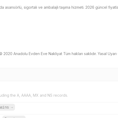
da asansörlü, sigortalı ve ambalajlı taşıma hizmeti. 2026 güncel fiya
2020 Anadolu Evden Eve Nakliyat Tüm hakları saklıdır. Yasal Uyarı – K
uding the A, AAAA, MX and NS records.
mains
→