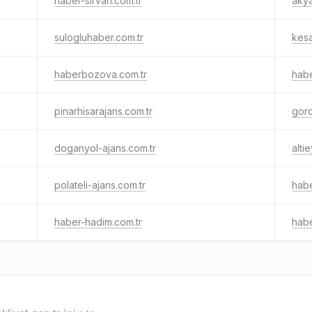
haber-sirvan.com.tr
akya
sulogluhaber.com.tr
kesa
haberbozova.com.tr
habe
pinarhisarajans.com.tr
gord
doganyol-ajans.com.tr
alti
polateli-ajans.com.tr
habe
haber-hadim.com.tr
habe