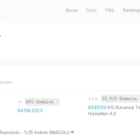
About
Docs
FAQ
Ranking
r
domain.
55,935 Domains
ASN
895 Domains
→
IP
AS49126
IHS Kurumsal Te
94.138.202.5
Hizmetleri A.S
& Asansörlü - %35 İndirim ANADOLU ®