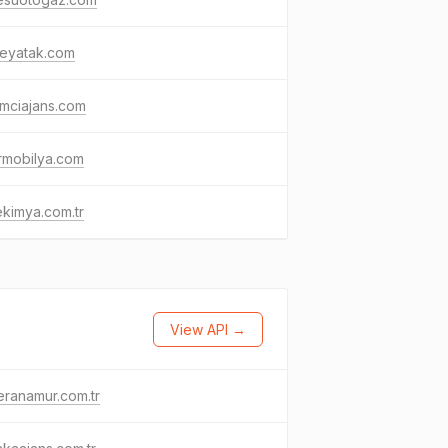
meyatak.com
mciajans.com
rmobilya.com
kimya.com.tr
View API →
ranamur.com.tr