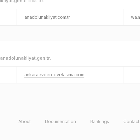
liyat.gen.tr
links to.
anadolunakliyat.com.tr
wa.
anadolunakliyat.gen.tr
.
ankaraevden-evetasima.com
About
Documentation
Rankings
Contact