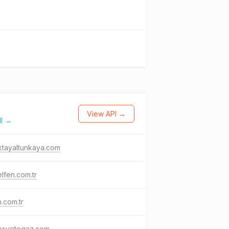
View API →
ll →
ktayaltunkaya.com
lfen.com.tr
.com.tr
esuotogaz.com