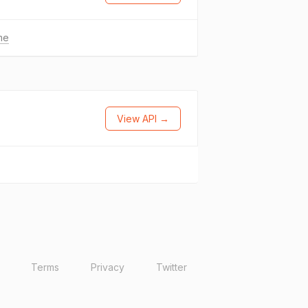
me
View API →
Terms
Privacy
Twitter