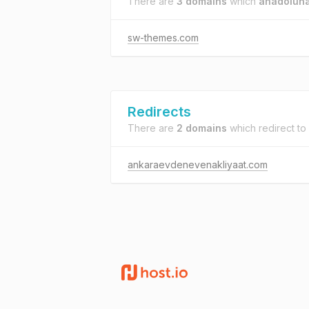
There are
3 domains
which
anadolunak
sw-themes.com
Redirects
There are
2 domains
which redirect to
ankaraevdenevenakliyaat.com