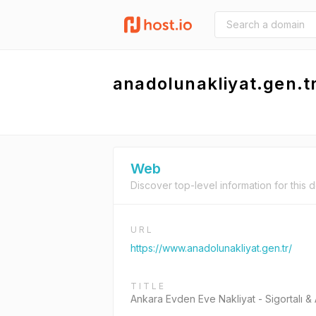
anadolunakliyat.gen.t
Web
Discover top-level information for this 
URL
https://www.anadolunakliyat.gen.tr/
TITLE
Ankara Evden Eve Nakliyat - Sigortalı 