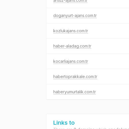
arsuz-ajans.com.tr
doganyurt-ajans.com.tr
kozlukajans.com.tr
haber-aladag.com.tr
kocarliajans.com.tr
habertoprakkale.com.tr
haberyumurtalik.com.tr
Links to