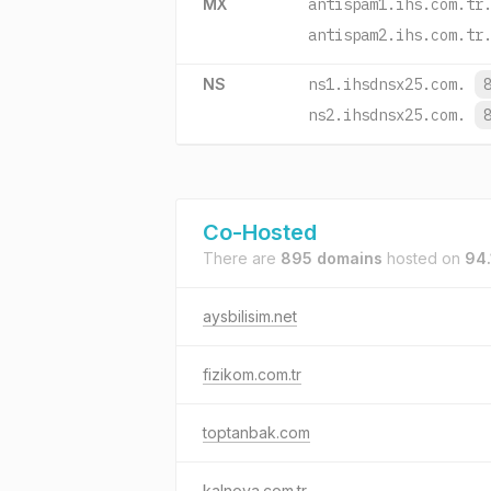
MX
antispam1.ihs.com.tr
antispam2.ihs.com.tr
NS
ns1.ihsdnsx25.com.
ns2.ihsdnsx25.com.
Co-Hosted
There are
895 domains
hosted on
94.
aysbilisim.net
fizikom.com.tr
toptanbak.com
kalnova.com.tr