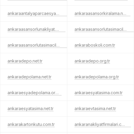
ankaraantalyaparcaesyatasima.com.tr
ankaraasansorkiralama.net.tr
ankaraasansorlunakliyat.net.tr
ankaraasansorlutasimacilik.com.tr
ankaraasansorlutasimacilik.net.tr
ankaraboskoli.com.tr
ankaradepo.net.tr
ankaradepo.org.tr
ankaradepolama.net.tr
ankaradepolama.org.tr
ankaraesyadepolama.org.tr
ankaraesyatasima.com.tr
ankaraesyatasima.net.tr
ankaraevtasima.net.tr
ankarakartonkutu.com.tr
ankaranakliyatfirmalari.com.tr