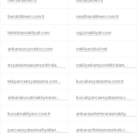
mervedilmen.tr
beratdilmen.tr
beratdilmen.com.tr
neslihandilmen.com.tr
tekinbasnakliyat.com
oguznakliyat.com
ankaraucuzcekici.com
nakliyecibul.net
esyatasimaasansorkiralama.tr
nakliyekamyonetkiralama.com
tekparcaesyatasima.com.tr
kucukesyatasima.com.tr
ankarakucuknakliyearaci.com.tr
kucukparcaesyatasima.com.tr
kucuknakliyeci.com.tr
ankarasehirlerarasinakliyeci.com.tr
parcaesyatasimafiyatlari.com.tr
ankaraofistasimasirketi.com.tr