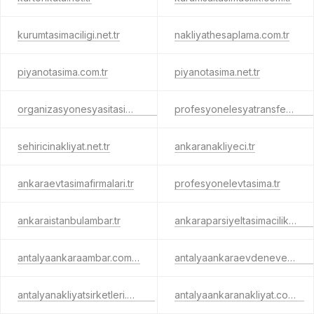
kurumtasimaciligi.net.tr
nakliyathesaplama.com.tr
piyanotasima.com.tr
piyanotasima.net.tr
organizasyonesyasitasima.com.tr
profesyonelesyatransferi.com.tr
sehiricinakliyat.net.tr
ankaranakliyeci.tr
ankaraevtasimafirmalari.tr
profesyonelevtasima.tr
ankaraistanbulambar.tr
ankaraparsiyeltasimacilik.com.tr
antalyaankaraambar.com.tr
antalyaankaraevdenevenakliyat.com.tr
antalyanakliyatsirketleri.com.tr
antalyaankaranakliyat.com.tr