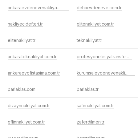
ankaraevdenevenakliyattavsiye.tr
dehaevdeneve.com.tr
nakliyecidefteri.tr
elitenakliyat.com.tr
elitenakliyat.tr
teknakliyat.tr
ankarateknakliyat.com.tr
profesyonelesyatransferi.tr
ankaraevofistasima.com.tr
kurumsalevdenevenakliyat.tr
parlaklas.com
parlaklas.tr
dizaynnakliyat.com.tr
safirnakliyat.com.tr
eflinnakliyat.com.tr
zaferdilmen.tr