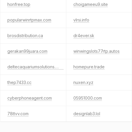
honfree.top
choigameeu9.site
popularwinrtpmax.com
vlrsi.info
brosdistribution.ca
dr4ever.sk
gerakan99juara.com
winwingslots77rtp.autos
deltecaquariumsolutions.com
homepure.trade
thep7433.cc
nuxen.xyz
cyberphoneagent.com
05951000.com
78ttvv.com
designlab3.lol