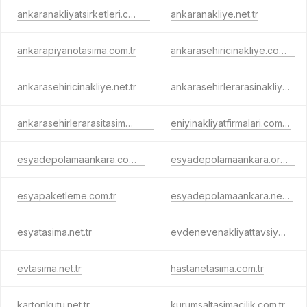
ankaranakliyatsirketleri.com.tr
ankaranakliye.net.tr
ankarapiyanotasima.com.tr
ankarasehiricinakliye.com.tr
ankarasehiricinakliye.net.tr
ankarasehirlerarasinakliye.com.tr
ankarasehirlerarasitasimacilik.com.tr
eniyinakliyatfirmalari.com.tr
esyadepolamaankara.com.tr
esyadepolamaankara.org.tr
esyapaketleme.com.tr
esyadepolamaankara.net.tr
esyatasima.net.tr
evdenevenakliyattavsiye.com.tr
evtasima.net.tr
hastanetasima.com.tr
kartonkutu.net.tr
kurumsaltasimacilik.com.tr