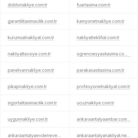
doblonakliye.com.tr
fuartasima.com.tr
garantilitasimacilik.com.tr
kamyonetnakliye.com.tr
kurumsalnakliyat.com.tr
nakliyatteklifial.com.tr
nakliyattavsiye.com.tr
ogrenciesyasitasima.com.tr
panelvannakliye.com.tr
parakasasitasima.com.tr
pikapnakliye.com.tr
profesyonelnakliyat.com.tr
sigortalitasimacilik.com.tr
ucuznakliye.com.tr
uygunnakliye.com.tr
ankaraantalyaambar.com.tr
ankaraantalyaevdenevenakliyat.com.tr
ankaraantalyanakliyat.net.tr