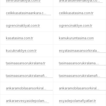
sehirdisinakliyat.com.tr
ankaraildenilenakliyat.com.tr
celikkasatasimaankara.com.tr
celikkasatasima.com.tr
ogrencinakliyat.com.tr
ogrencinakliye.com.tr
kasatasima.com.tr
kamukurumtasima.com
kucuknakliye.com.tr
esyatasimaasansorkiralama.com.tr
tasimaasansorukiralama.tr
tasimaasansorukiralama.com.tr
tasimaasansorukiralamafiyatlari.tr
tasimaasansorukiralamafiyatlari.com.tr
ankaramobilasansorkiralama.tr
ankaramobilasansorkiralama.com.tr
ankaraevesyasidepolama.tr
esyadepolamafiyatlari.tr