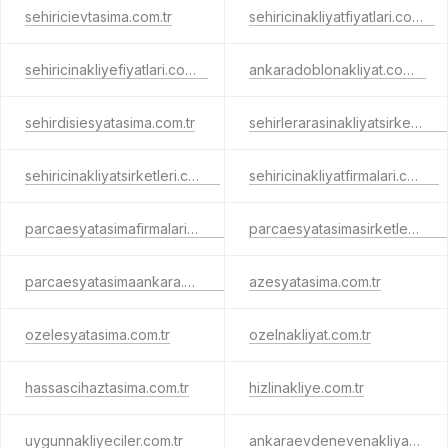
sehiricievtasima.com.tr
sehiricinakliyatfiyatlari.com.tr
sehiricinakliyefiyatlari.com.tr
ankaradoblonakliyat.com.tr
sehirdisiesyatasima.com.tr
sehirlerarasinakliyatsirketleri.com.tr
sehiricinakliyatsirketleri.com.tr
sehiricinakliyatfirmalari.com.tr
parcaesyatasimafirmalari.com.tr
parcaesyatasimasirketleri.com.tr
parcaesyatasimaankara.com.tr
azesyatasima.com.tr
ozelesyatasima.com.tr
ozelnakliyat.com.tr
hassascihaztasima.com.tr
hizlinakliye.com.tr
uygunnakliyeciler.com.tr
ankaraevdenevenakliyatnekadar.com.tr