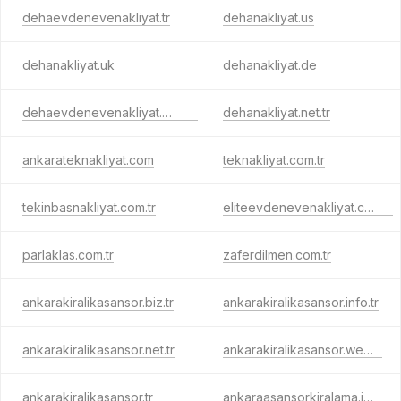
dehaevdenevenakliyat.tr
dehanakliyat.us
dehanakliyat.uk
dehanakliyat.de
dehaevdenevenakliyat.com.tr
dehanakliyat.net.tr
ankarateknakliyat.com
teknakliyat.com.tr
tekinbasnakliyat.com.tr
eliteevdenevenakliyat.com.tr
parlaklas.com.tr
zaferdilmen.com.tr
ankarakiralikasansor.biz.tr
ankarakiralikasansor.info.tr
ankarakiralikasansor.net.tr
ankarakiralikasansor.web.tr
ankarakiralikasansor.tr
ankaraasansorkiralama.info.tr