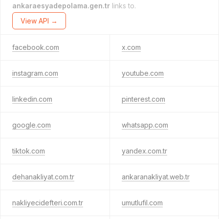
ankaraesyadepolama.gen.tr
links to.
View API →
facebook.com
x.com
instagram.com
youtube.com
linkedin.com
pinterest.com
google.com
whatsapp.com
tiktok.com
yandex.com.tr
dehanakliyat.com.tr
ankaranakliyat.web.tr
nakliyecidefteri.com.tr
umutlufil.com