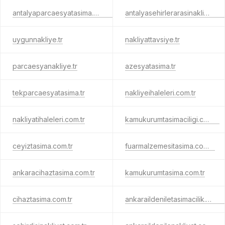
antalyaparcaesyatasima.com.tr
antalyasehirlerarasinakliyat.com.tr
uygunnakliye.tr
nakliyattavsiye.tr
parcaesyanakliye.tr
azesyatasima.tr
tekparcaesyatasima.tr
nakliyeihaleleri.com.tr
nakliyatihaleleri.com.tr
kamukurumtasimaciligi.com.tr
ceyiztasima.com.tr
fuarmalzemesitasima.com.tr
ankaracihaztasima.com.tr
kamukurumtasima.com.tr
cihaztasima.com.tr
ankaraildeniletasimacilik.com.tr