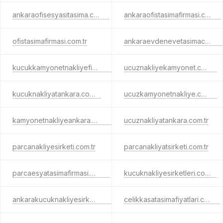
ankaraofisesyasitasima.com.tr
ankaraofistasimafirmasi.com.tr
ofistasimafirmasi.com.tr
ankaraevdenevetasimaci.com.tr
kucukkamyonetnakliyefiyatlari.com.tr
ucuznakliyekamyonet.com.tr
kucuknakliyatankara.com.tr
ucuzkamyonetnakliye.com.tr
kamyonetnakliyeankara.com.tr
ucuznakliyatankara.com.tr
parcanakliyesirketi.com.tr
parcanakliyatsirketi.com.tr
parcaesyatasimafirmasi.com.tr
kucuknakliyesirketleri.com.tr
ankarakucuknakliyesirketleri.com.tr
celikkasatasimafiyatlari.com.tr