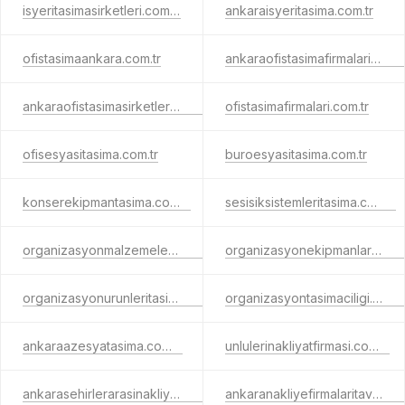
isyeritasimasirketleri.com.tr
ankaraisyeritasima.com.tr
ofistasimaankara.com.tr
ankaraofistasimafirmalari.com.tr
ankaraofistasimasirketleri.com.tr
ofistasimafirmalari.com.tr
ofisesyasitasima.com.tr
buroesyasitasima.com.tr
konserekipmantasima.com.tr
sesisiksistemleritasima.com.tr
organizasyonmalzemeleritasima.com.tr
organizasyonekipmanlaritasima.com.tr
organizasyonurunleritasima.com.tr
organizasyontasimaciligi.com.tr
ankaraazesyatasima.com.tr
unlulerinakliyatfirmasi.com.tr
ankarasehirlerarasinakliyefiyatlari.com.tr
ankaranakliyefirmalaritavsiye.com.tr