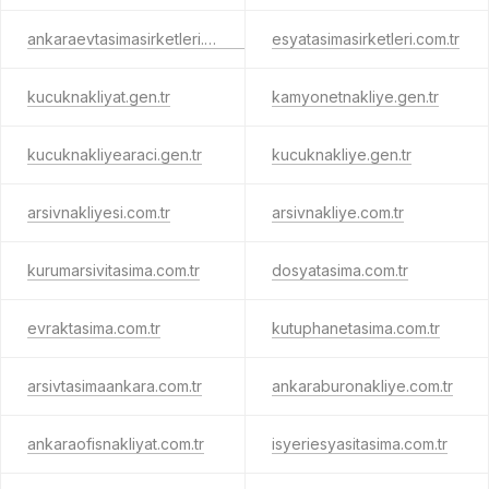
ankaraevtasimasirketleri.com.tr
esyatasimasirketleri.com.tr
kucuknakliyat.gen.tr
kamyonetnakliye.gen.tr
kucuknakliyearaci.gen.tr
kucuknakliye.gen.tr
arsivnakliyesi.com.tr
arsivnakliye.com.tr
kurumarsivitasima.com.tr
dosyatasima.com.tr
evraktasima.com.tr
kutuphanetasima.com.tr
arsivtasimaankara.com.tr
ankaraburonakliye.com.tr
ankaraofisnakliyat.com.tr
isyeriesyasitasima.com.tr