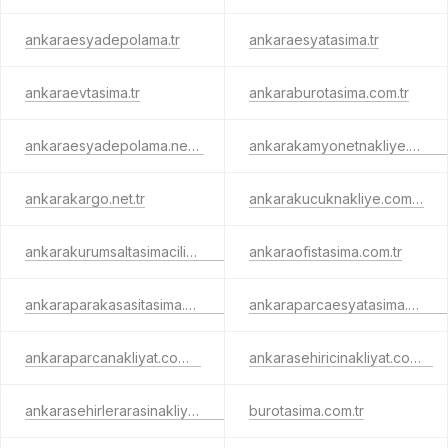
ankaraesyadepolama.tr
ankaraesyatasima.tr
ankaraevtasima.tr
ankaraburotasima.com.tr
ankaraesyadepolama.net.tr
ankarakamyonetnakliye.com.tr
ankarakargo.net.tr
ankarakucuknakliye.com.tr
ankarakurumsaltasimacilik.com.tr
ankaraofistasima.com.tr
ankaraparakasasitasima.com.tr
ankaraparcaesyatasima.com.tr
ankaraparcanakliyat.com.tr
ankarasehiricinakliyat.com.tr
ankarasehirlerarasinakliyat.com.tr
burotasima.com.tr