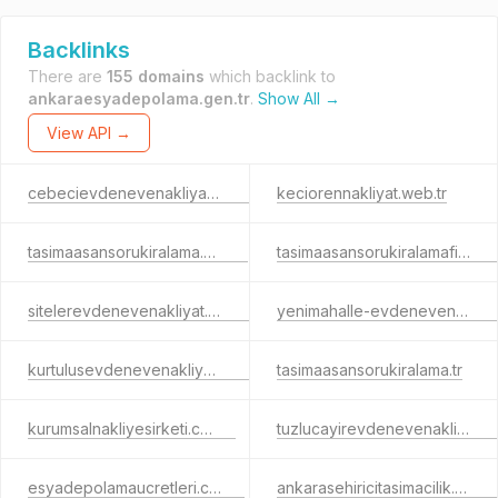
Backlinks
There are
155 domains
which backlink to
ankaraesyadepolama.gen.tr
.
Show All →
View API →
cebecievdenevenakliyat.com.tr
keciorennakliyat.web.tr
tasimaasansorukiralama.com.tr
tasimaasansorukiralamafiyatlari.com.tr
sitelerevdenevenakliyat.com.tr
yenimahalle-evdenevenakliyat.com
kurtulusevdenevenakliyat.com.tr
tasimaasansorukiralama.tr
kurumsalnakliyesirketi.com.tr
tuzlucayirevdenevenakliyat.com.tr
esyadepolamaucretleri.com.tr
ankarasehiricitasimacilik.com.tr