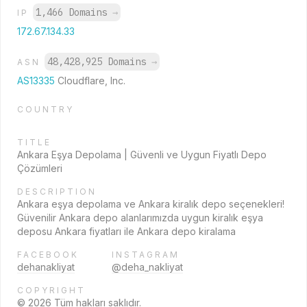
1,466 Domains
→
IP
172.67.134.33
48,428,925 Domains
→
ASN
AS13335
Cloudflare, Inc.
COUNTRY
TITLE
Ankara Eşya Depolama | Güvenli ve Uygun Fiyatlı Depo
Çözümleri
DESCRIPTION
Ankara eşya depolama ve Ankara kiralık depo seçenekleri!
Güvenilir Ankara depo alanlarımızda uygun kiralık eşya
deposu Ankara fiyatları ile Ankara depo kiralama
FACEBOOK
INSTAGRAM
dehanakliyat
@deha_nakliyat
COPYRIGHT
© 2026 Tüm hakları saklıdır.