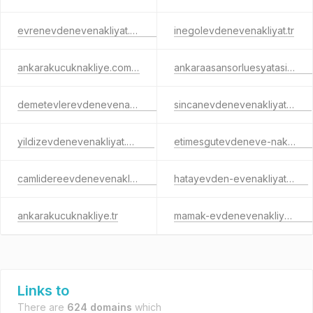
evrenevdenevenakliyat.com.tr
inegolevdenevenakliyat.tr
ankarakucuknakliye.com.tr
ankaraasansorluesyatasima.com.tr
demetevlerevdenevenakliyat.com.tr
sincanevdenevenakliyat.net.tr
yildizevdenevenakliyat.com.tr
etimesgutevdeneve-nakliyat.com
camlidereevdenevenakliyat.com.tr
hatayevden-evenakliyat.com
ankarakucuknakliye.tr
mamak-evdenevenakliyat.com
Links to
There are
624 domains
which