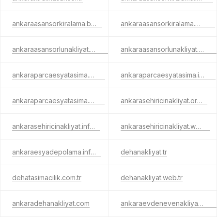
ankaraasansorkiralama.biz.tr
ankaraasansorkiralama.web.tr
ankaraasansorlunakliyat.info.tr
ankaraasansorlunakliyat.web.tr
ankaraparcaesyatasima.net.tr
ankaraparcaesyatasima.info.tr
ankaraparcaesyatasima.biz.tr
ankarasehiricinakliyat.org.tr
ankarasehiricinakliyat.info.tr
ankarasehiricinakliyat.web.tr
ankaraesyadepolama.info.tr
dehanakliyat.tr
dehatasimacilik.com.tr
dehanakliyat.web.tr
ankaradehanakliyat.com
ankaraevdenevenakliyatfiyatlari.tr