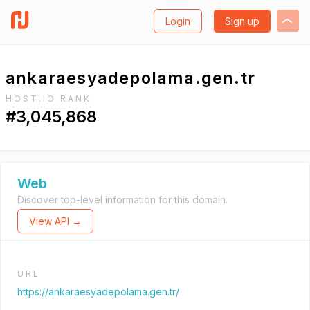
Login
Sign up
ankaraesyadepolama.gen.tr
HOST.IO RANK
#3,045,868
Web
Discover top-level information for this domain.
View API →
URL
https://ankaraesyadepolama.gen.tr/