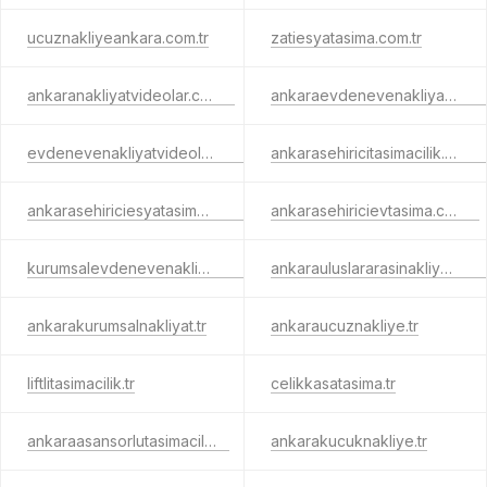
ucuznakliyeankara.com.tr
zatiesyatasima.com.tr
ankaranakliyatvideolar.com.tr
ankaraevdenevenakliyatvideo.com.tr
evdenevenakliyatvideolar.com.tr
ankarasehiricitasimacilik.com.tr
ankarasehiriciesyatasima.com.tr
ankarasehiricievtasima.com.tr
kurumsalevdenevenakliyat.com.tr
ankarauluslararasinakliyat.com.tr
ankarakurumsalnakliyat.tr
ankaraucuznakliye.tr
liftlitasimacilik.tr
celikkasatasima.tr
ankaraasansorlutasimacilik.tr
ankarakucuknakliye.tr