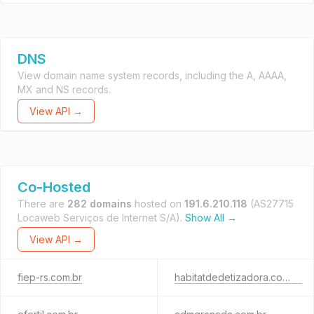
DNS
View domain name system records, including the A, AAAA,
MX and NS records.
View API →
Co-Hosted
There are
282 domains
hosted on
191.6.210.118
(AS27715
Locaweb Serviços de Internet S/A).
Show All →
View API →
fiep-rs.com.br
habitatdedetizadora.com.br