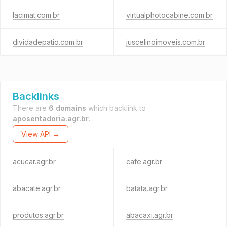
lacimat.com.br
virtualphotocabine.com.br
dividadepatio.com.br
juscelinoimoveis.com.br
Backlinks
There are
6 domains
which backlink to
aposentadoria.agr.br
.
View API →
acucar.agr.br
cafe.agr.br
abacate.agr.br
batata.agr.br
produtos.agr.br
abacaxi.agr.br