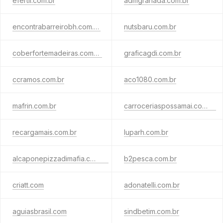
efertil.com.br
admgranada.com.br
encontrabarreirobh.com.br
nutsbaru.com.br
coberfortemadeiras.com.br
graficagdi.com.br
ccramos.com.br
aco1080.com.br
mafrin.com.br
carroceriaspossamai.com.br
recargamais.com.br
luparh.com.br
alcaponepizzadimafia.com.br
b2pesca.com.br
criatt.com
adonatelli.com.br
aguiasbrasil.com
sindbetim.com.br