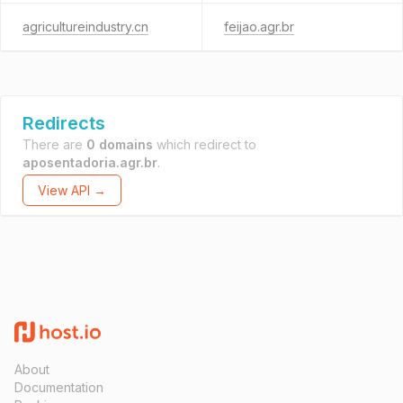
agricultureindustry.cn
feijao.agr.br
Redirects
There are
0 domains
which redirect to
aposentadoria.agr.br
.
View API →
About
Documentation