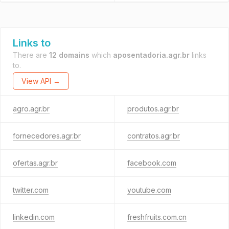
Links to
There are
12 domains
which
aposentadoria.agr.br
links
to.
View API →
agro.agr.br
produtos.agr.br
fornecedores.agr.br
contratos.agr.br
ofertas.agr.br
facebook.com
twitter.com
youtube.com
linkedin.com
freshfruits.com.cn