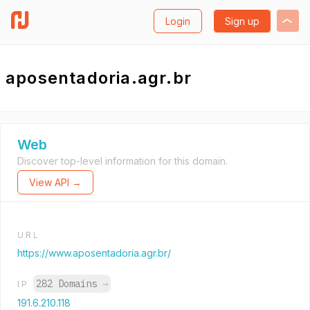
Login
Sign up
aposentadoria.agr.br
Web
Discover top-level information for this domain.
View API →
URL
https://www.aposentadoria.agr.br/
282 Domains
→
IP
191.6.210.118