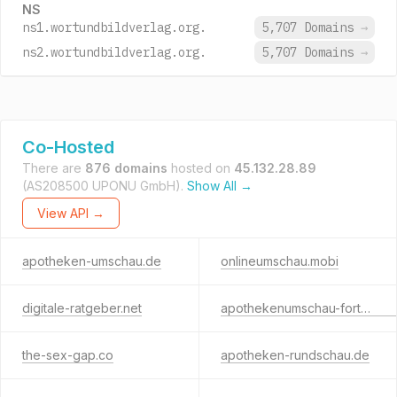
NS
ns1.wortundbildverlag.org.
5,707 Domains
→
ns2.wortundbildverlag.org.
5,707 Domains
→
Co-Hosted
There are
876 domains
hosted on
45.132.28.89
(AS208500 UPONU GmbH).
Show All →
View API →
apotheken-umschau.de
onlineumschau.mobi
digitale-ratgeber.net
apothekenumschau-forte.com
the-sex-gap.co
apotheken-rundschau.de