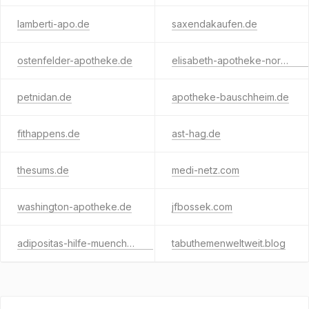
lamberti-apo.de
saxendakaufen.de
ostenfelder-apotheke.de
elisabeth-apotheke-nordhausen.de
petnidan.de
apotheke-bauschheim.de
fithappens.de
ast-hag.de
thesums.de
medi-netz.com
washington-apotheke.de
jfbossek.com
adipositas-hilfe-muenchen.de
tabuthemenweltweit.blog