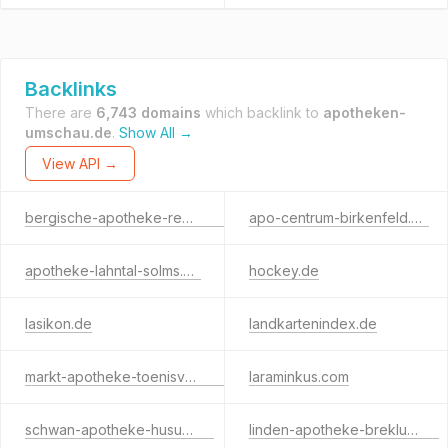
Backlinks
There are
6,743 domains
which backlink to
apotheken-
umschau.de
.
Show All →
View API →
bergische-apotheke-remscheid-app.de
apo-centrum-birkenfeld.de
apotheke-lahntal-solms.de
hockey.de
lasikon.de
landkartenindex.de
markt-apotheke-toenisvorst.de
laraminkus.com
schwan-apotheke-husum.de
linden-apotheke-breklum.de