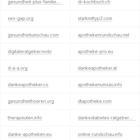
gesundheit-plus-familie.net
dr-kochbuch.ch
sex-gap.org
starkmittyp2.com
gesundheitumschau.com
apothekenrundschau.net
digitaleratgeber.mobi
apotheke-pro.eu
d-a-a.org
dankeapotheker.at
dankeapotheker.co
apothekenumsau.info
gesundheithoeren.org
dtapotheke.com
therapeuten.info
dankediabetes-ratgeber.net
danke-apotheken.eu
online-rundschau.info