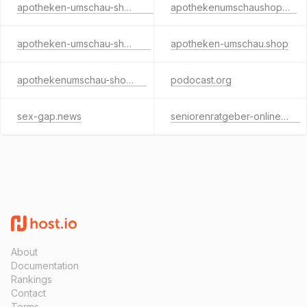
apotheken-umschau-shop.info
apothekenumschaushop.de
apotheken-umschau-shop.de
apotheken-umschau.shop
apothekenumschau-shop.de
podocast.org
sex-gap.news
seniorenratgeber-online.info
About
Documentation
Rankings
Contact
Terms