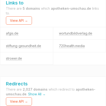
Links to
There are
5 domains
which
apotheken-umschau.de
links
to.
View API →
afgis.de
wortundbildverlag.de
stiftung-gesundheit.de
720health.media
stroeer.de
Redirects
There are
2,027 domains
which redirect to
apotheken-
umschau.de
.
Show All →
View API →