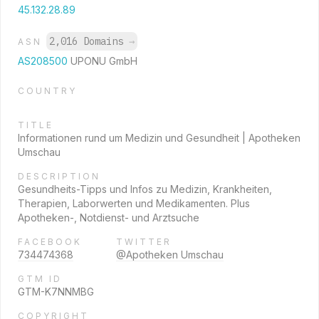
45.132.28.89
2,016 Domains
→
ASN
AS208500
UPONU GmbH
COUNTRY
TITLE
Informationen rund um Medizin und Gesundheit | Apotheken
Umschau
DESCRIPTION
Gesundheits-Tipps und Infos zu Medizin, Krankheiten,
Therapien, Laborwerten und Medikamenten. Plus
Apotheken-, Notdienst- und Arztsuche
FACEBOOK
TWITTER
734474368
@Apotheken Umschau
GTM ID
GTM-K7NNMBG
COPYRIGHT