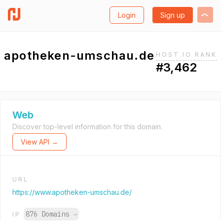
Login
Sign up
apotheken-umschau.de
HOST.IO RANK
#3,462
Web
Discover top-level information for this domain.
View API →
URL
https://www.apotheken-umschau.de/
876 Domains
→
IP