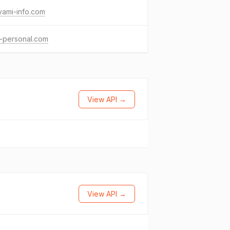
yami-info.com
a-personal.com
View API →
View API →