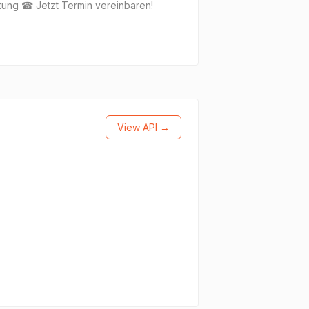
atung ☎ Jetzt Termin vereinbaren!
View API →