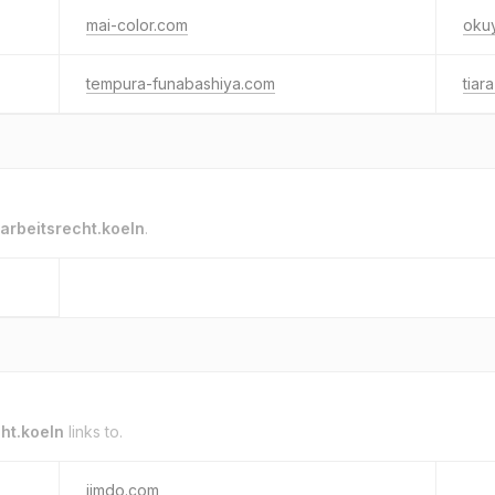
mai-color.com
oku
tempura-funabashiya.com
tiar
arbeitsrecht.koeln
.
ht.koeln
links to.
jimdo.com