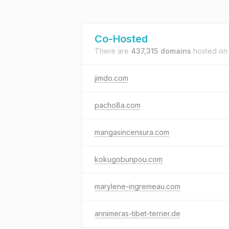
Co-Hosted
There are
437,315 domains
hosted o
jimdo.com
pacho8a.com
mangasincensura.com
kokugobunpou.com
marylene-ingremeau.com
annimeras-tibet-terrier.de