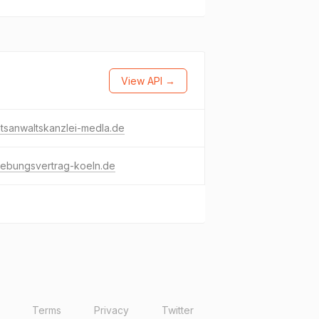
View API →
tsanwaltskanzlei-medla.de
hebungsvertrag-koeln.de
Terms
Privacy
Twitter