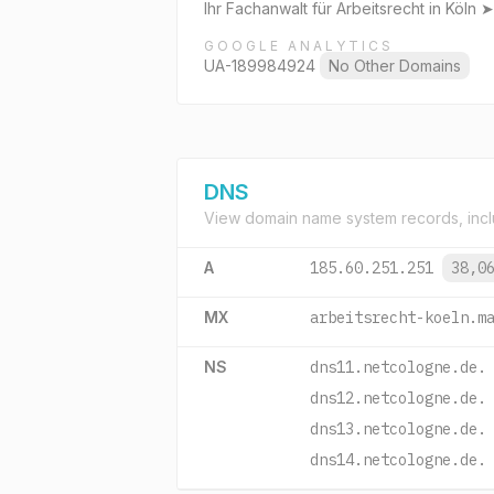
Ihr Fachanwalt für Arbeitsrecht in Köl
GOOGLE ANALYTICS
UA-189984924
No Other Domains
DNS
View domain name system records, incl
A
185.60.251.251
38,0
MX
arbeitsrecht-koeln.m
NS
dns11.netcologne.de.
dns12.netcologne.de.
dns13.netcologne.de.
dns14.netcologne.de.