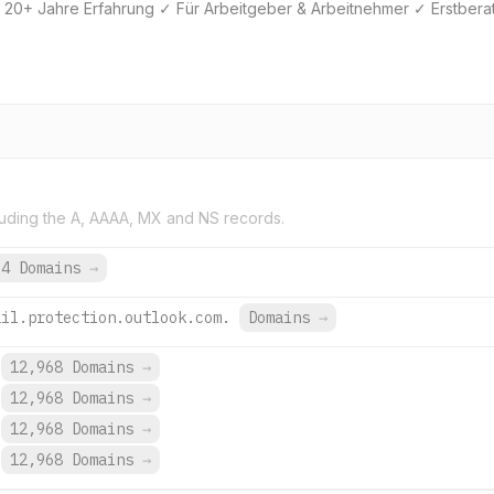
n ➤ 20+ Jahre Erfahrung ✓ Für Arbeitgeber & Arbeitnehmer ✓ Erstber
uding the A, AAAA, MX and NS records.
64 Domains
→
ail.protection.outlook.com.
Domains
→
12,968 Domains
→
12,968 Domains
→
12,968 Domains
→
12,968 Domains
→