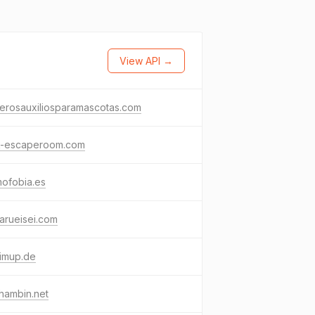
View API →
erosauxiliosparamascotas.com
k-escaperoom.com
mofobia.es
arueisei.com
dimup.de
hambin.net