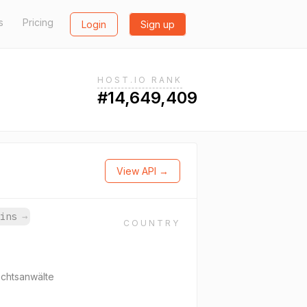
s
Pricing
Login
Sign up
HOST.IO RANK
#14,649,409
View API →
ains
→
COUNTRY
echtsanwälte