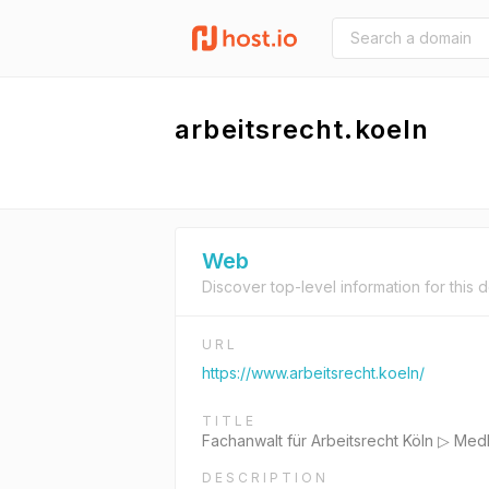
arbeitsrecht.koeln
Web
Discover top-level information for this 
URL
https://www.arbeitsrecht.koeln/
TITLE
Fachanwalt für Arbeitsrecht Köln ▷ Med
DESCRIPTION