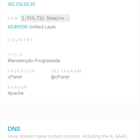
162.214.69.30
2,934,716 Domains
→
ASN
AS46606
Unified Layer
COUNTRY
TITLE
Manutenção Programada
FACEBOOK
INSTAGRAM
cPanel
@cPanel
SERVER
Apache
DNS
View domain name system records, including the A, AAAA,