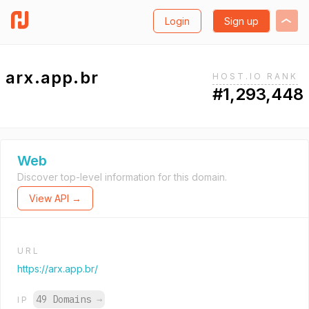
Login
Sign up
arx.app.br
HOST.IO RANK
#1,293,448
Web
Discover top-level information for this domain.
View API →
URL
https://arx.app.br/
49 Domains
→
IP