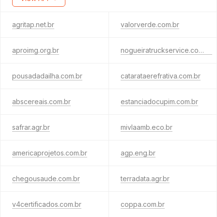
agritap.net.br
valorverde.com.br
aproimg.org.br
nogueiratruckservice.com.br
pousadadailha.com.br
catarataerefrativa.com.br
abscereais.com.br
estanciadocupim.com.br
safrar.agr.br
mivlaamb.eco.br
americaprojetos.com.br
agp.eng.br
chegousaude.com.br
terradata.agr.br
v4certificados.com.br
coppa.com.br