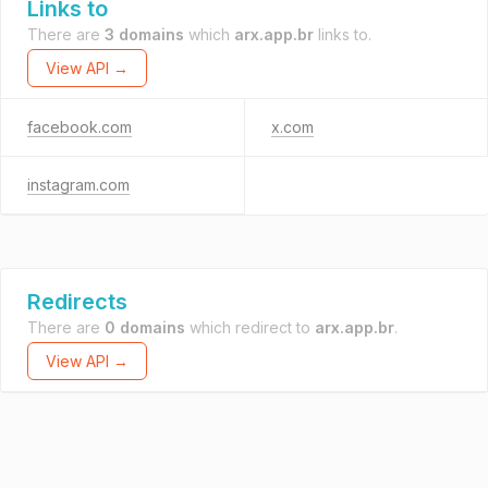
Links to
There are
3 domains
which
arx.app.br
links to.
View API →
facebook.com
x.com
instagram.com
Redirects
There are
0 domains
which redirect to
arx.app.br
.
View API →