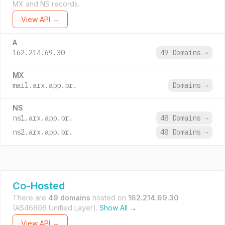
MX and NS records.
View API →
A
162.214.69.30
49 Domains
→
MX
mail.arx.app.br.
Domains
→
NS
ns1.arx.app.br.
48 Domains
→
ns2.arx.app.br.
48 Domains
→
Co-Hosted
There are
49 domains
hosted on
162.214.69.30
(AS46606 Unified Layer).
Show All →
View API →