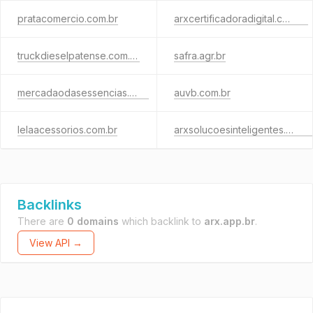
pratacomercio.com.br
arxcertificadoradigital.com.br
truckdieselpatense.com.br
safra.agr.br
mercadaodasessencias.com
auvb.com.br
lelaacessorios.com.br
arxsolucoesinteligentes.com.br
Backlinks
There are
0 domains
which backlink to
arx.app.br
.
View API →