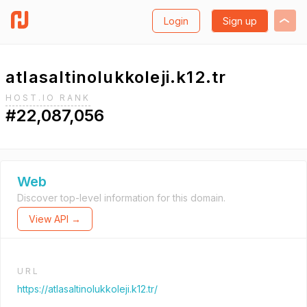
Login
Sign up
atlasaltinolukkoleji.k12.tr
HOST.IO RANK
#22,087,056
Web
Discover top-level information for this domain.
View API →
URL
https://atlasaltinolukkoleji.k12.tr/