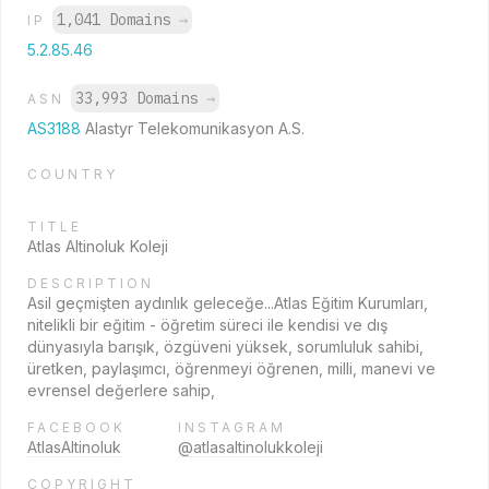
1,041 Domains
→
IP
5.2.85.46
33,993 Domains
→
ASN
AS3188
Alastyr Telekomunikasyon A.S.
COUNTRY
TITLE
Atlas Altinoluk Koleji
DESCRIPTION
Asil geçmişten aydınlık geleceğe...Atlas Eğitim Kurumları,
nitelikli bir eğitim - öğretim süreci ile kendisi ve dış
dünyasıyla barışık, özgüveni yüksek, sorumluluk sahibi,
üretken, paylaşımcı, öğrenmeyi öğrenen, milli, manevi ve
evrensel değerlere sahip,
FACEBOOK
INSTAGRAM
AtlasAltinoluk
@atlasaltinolukkoleji
COPYRIGHT