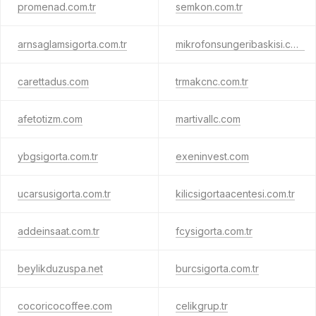
promenad.com.tr
semkon.com.tr
arnsaglamsigorta.com.tr
mikrofonsungeribaskisi.com
carettadus.com
trmakcnc.com.tr
afetotizm.com
martivallc.com
ybgsigorta.com.tr
exeninvest.com
ucarsusigorta.com.tr
kilicsigortaacentesi.com.tr
addeinsaat.com.tr
fcysigorta.com.tr
beylikduzuspa.net
burcsigorta.com.tr
cocoricocoffee.com
celikgrup.tr