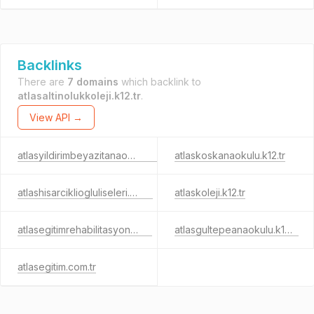
Backlinks
There are
7 domains
which backlink to
atlasaltinolukkoleji.k12.tr
.
View API →
atlasyildirimbeyazitanaokulu.k12.tr
atlaskoskanaokulu.k12.tr
atlashisarcikliogluliseleri.k12.tr
atlaskoleji.k12.tr
atlasegitimrehabilitasyon.com
atlasgultepeanaokulu.k12.tr
atlasegitim.com.tr