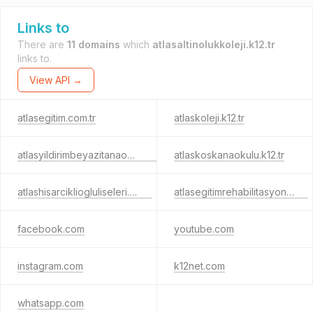
Links to
There are
11 domains
which
atlasaltinolukkoleji.k12.tr
links to.
View API →
atlasegitim.com.tr
atlaskoleji.k12.tr
atlasyildirimbeyazitanaokulu.k12.tr
atlaskoskanaokulu.k12.tr
atlashisarcikliogluliseleri.k12.tr
atlasegitimrehabilitasyon.com
facebook.com
youtube.com
instagram.com
k12net.com
whatsapp.com