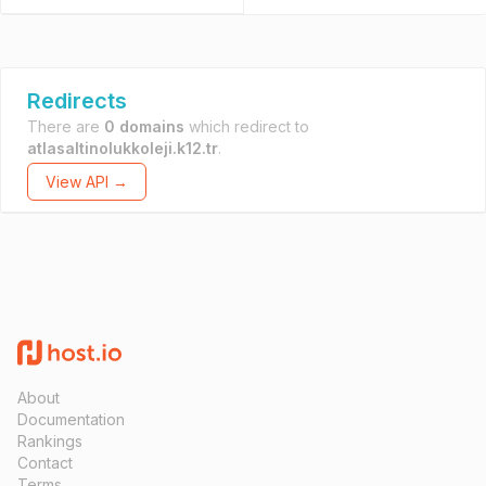
Redirects
There are
0 domains
which redirect to
atlasaltinolukkoleji.k12.tr
.
View API →
About
Documentation
Rankings
Contact
Terms