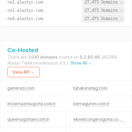
ns2.alastyr.com.
27,475 Domains
→
ns3.alastyr.com.
27,475 Domains
→
ns4.alastyr.com.
27,475 Domains
→
Co-Hosted
There are
1,041 domains
hosted on
5.2.85.46
(AS3188
Alastyr Telekomunikasyon A.S.).
Show All →
View API →
gamerazi.com
tubakaradag.com
imzannazmisigorta.com.tr
bernagunes.com.tr
queensigortam.com.tr
ekmelcongersigorta.com.tr