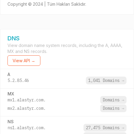
Copyright © 2024 | Tüm Hakları Saklıdır.
DNS
View domain name system records, including the A, AAAA,
MX and NS records.
View API →
A
5.2.85.46
1,041 Domains
→
MX
mx1.alastyr.com.
Domains
→
mx2.alastyr.com.
Domains
→
NS
ns1.alastyr.com.
27,475 Domains
→