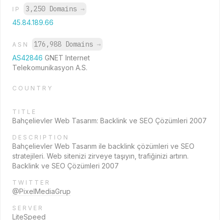
3,250 Domains
→
IP
45.84.189.66
176,988 Domains
→
ASN
AS42846
GNET Internet
Telekomunikasyon A.S.
COUNTRY
TITLE
Bahçelievler Web Tasarım: Backlink ve SEO Çözümleri 2007
DESCRIPTION
Bahçelievler Web Tasarım ile backlink çözümleri ve SEO
stratejileri. Web sitenizi zirveye taşıyın, trafiğinizi artırın.
Backlink ve SEO Çözümleri 2007
TWITTER
@PixelMediaGrup
SERVER
LiteSpeed