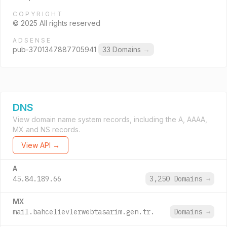
COPYRIGHT
© 2025 All rights reserved
ADSENSE
pub-3701347887705941
33 Domains
→
DNS
View domain name system records, including the A, AAAA,
MX and NS records.
View API →
A
45.84.189.66
3,250 Domains
→
MX
mail.bahcelievlerwebtasarim.gen.tr.
Domains
→