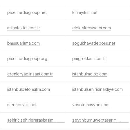
pixelmediagroup.net
kirimyikim.net
mithataktel.com.tr
elektriktesisatci.com
bmssuaritma.com
sogukhavadeposu.net
pixelmediagroup.org
pmgreklam.com.tr
erenleryapiinsaat.com.tr
istanbulmoloz.com
istanbulbetonsilim.com
istanbulsehiricinakliye.com
mermersilim.net
vbsotomasyon.com
sehiricisehirlerarasitasima.com
zeytinburnuwebtasarim.gen.tr