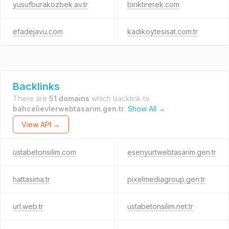
yusufburakozbek.av.tr
biriktirerek.com
efadejavu.com
kadikoytesisat.com.tr
Backlinks
There are
51 domains
which backlink to
bahcelievlerwebtasarim.gen.tr
.
Show All →
View API →
ustabetonsilim.com
esenyurtwebtasarim.gen.tr
hattasima.tr
pixelmediagroup.gen.tr
url.web.tr
ustabetonsilim.net.tr