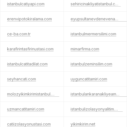
istanbulcatiyapi.com
sehiricinakliyatistanbul.com
erenvipotokiralama.com
eyupsultanevdenevenakliyat.net
ce-ba.com.tr
istanbulmermersilimi.com
karafirintasfirinustasi.com
mimarfirma.com
istanbulcatitadilat.com
istanbulzeminsilim.com
seyhancati.com
uyguncatitamiri.com
molozyikimkirimistanbul.com
istanbulankaranakliyeambari.com
uzmancatitamiri.com
istanbulizolasyonyalitim.com
catiizolasyonustasi.com
yikimkirim.net