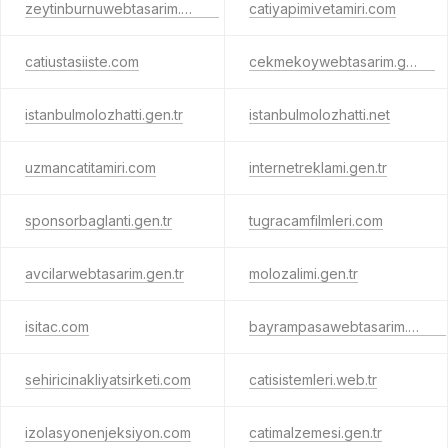
zeytinburnuwebtasarim.gen.tr
catiyapimivetamiri.com
catiustasiiste.com
cekmekoywebtasarim.gen.tr
istanbulmolozhatti.gen.tr
istanbulmolozhatti.net
uzmancatitamiri.com
internetreklami.gen.tr
sponsorbaglanti.gen.tr
tugracamfilmleri.com
avcilarwebtasarim.gen.tr
molozalimi.gen.tr
isitac.com
bayrampasawebtasarim.gen.tr
sehiricinakliyatsirketi.com
catisistemleri.web.tr
izolasyonenjeksiyon.com
catimalzemesi.gen.tr