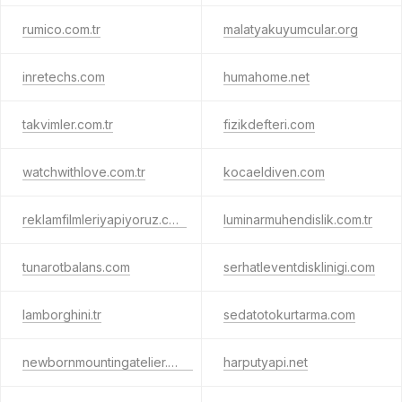
rumico.com.tr
malatyakuyumcular.org
inretechs.com
humahome.net
takvimler.com.tr
fizikdefteri.com
watchwithlove.com.tr
kocaeldiven.com
reklamfilmleriyapiyoruz.com
luminarmuhendislik.com.tr
tunarotbalans.com
serhatleventdisklinigi.com
lamborghini.tr
sedatotokurtarma.com
newbornmountingatelier.com
harputyapi.net