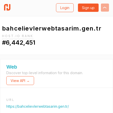
Login
Sign up
bahcelievlerwebtasarim.gen.tr
HOST.IO RANK
#6,442,451
Web
Discover top-level information for this domain.
View API →
URL
https://bahcelievlerwebtasarim.gen.tr/