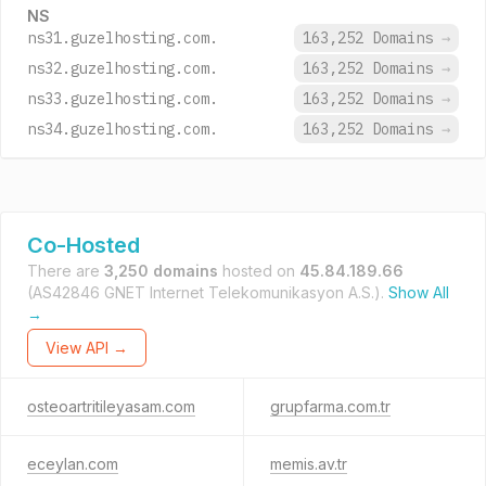
NS
ns31.guzelhosting.com.
163,252 Domains
→
ns32.guzelhosting.com.
163,252 Domains
→
ns33.guzelhosting.com.
163,252 Domains
→
ns34.guzelhosting.com.
163,252 Domains
→
Co-Hosted
There are
3,250 domains
hosted on
45.84.189.66
(AS42846 GNET Internet Telekomunikasyon A.S.).
Show All
→
View API →
osteoartritileyasam.com
grupfarma.com.tr
eceylan.com
memis.av.tr