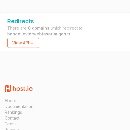
Redirects
There are
0 domains
which redirect to
bahcelievlerwebtasarim.gen.tr
.
View API →
About
Documentation
Rankings
Contact
Terms
Privacy