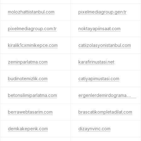
molozhattiistanbul.com
pixelmediagroup.gen.tr
pixelmediagroup.com.tr
noktayapiinsaat.com
kiralik1cxminikepce.com
catiizolasyonistanbul.com
zeminparlatma.com
karafirinustasi.net
budinotemizlik.com
catiyapimustasi.com
betonsilimiparlatma.com
ergenlerdemirdograma.com
berrawebtasarim.com
brascatikompletadilat.com
demkakepenk.com
dizaynvinc.com