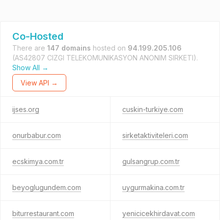
Co-Hosted
There are
147 domains
hosted on
94.199.205.106
(AS42807 CIZGI TELEKOMUNIKASYON ANONIM SIRKETI).
Show All →
View API →
ijses.org
cuskin-turkiye.com
onurbabur.com
sirketaktiviteleri.com
ecskimya.com.tr
gulsangrup.com.tr
beyoglugundem.com
uygurmakina.com.tr
biturrestaurant.com
yenicicekhirdavat.com