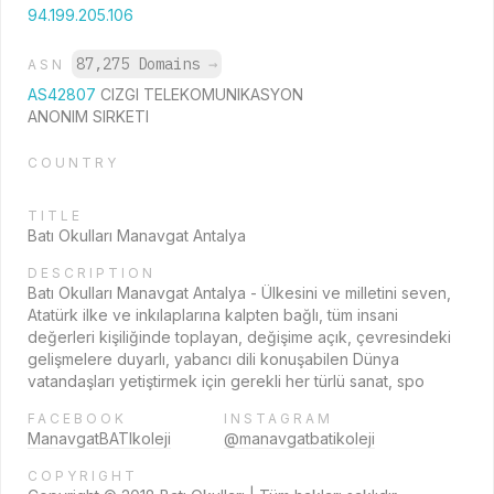
94.199.205.106
87,275 Domains
→
ASN
AS42807
CIZGI TELEKOMUNIKASYON
ANONIM SIRKETI
COUNTRY
TITLE
Batı Okulları Manavgat Antalya
DESCRIPTION
Batı Okulları Manavgat Antalya - Ülkesini ve milletini seven,
Atatürk ilke ve inkılaplarına kalpten bağlı, tüm insani
değerleri kişiliğinde toplayan, değişime açık, çevresindeki
gelişmelere duyarlı, yabancı dili konuşabilen Dünya
vatandaşları yetiştirmek için gerekli her türlü sanat, spo
FACEBOOK
INSTAGRAM
ManavgatBATIkoleji
@manavgatbatikoleji
COPYRIGHT