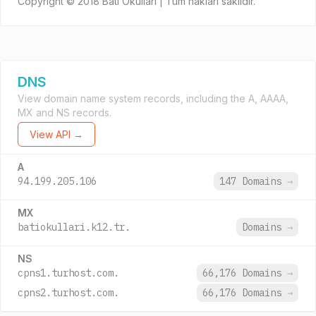
Copyright © 2018 Batı Okulları | Tüm hakları saklıdır.
DNS
View domain name system records, including the A, AAAA,
MX and NS records.
View API →
A
94.199.205.106
147 Domains
→
MX
batiokullari.k12.tr.
Domains
→
NS
cpns1.turhost.com.
66,176 Domains
→
cpns2.turhost.com.
66,176 Domains
→