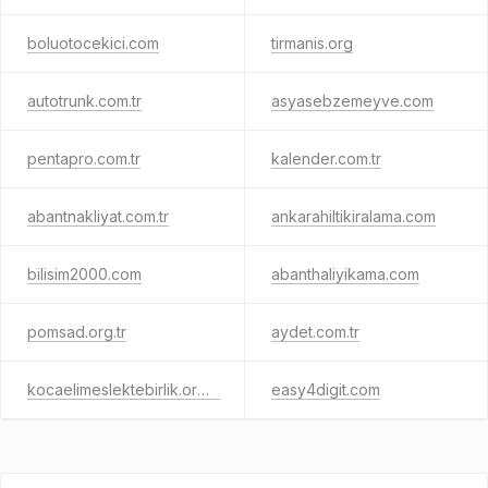
boluotocekici.com
tirmanis.org
autotrunk.com.tr
asyasebzemeyve.com
pentapro.com.tr
kalender.com.tr
abantnakliyat.com.tr
ankarahiltikiralama.com
bilisim2000.com
abanthaliyikama.com
pomsad.org.tr
aydet.com.tr
kocaelimeslektebirlik.org.tr
easy4digit.com