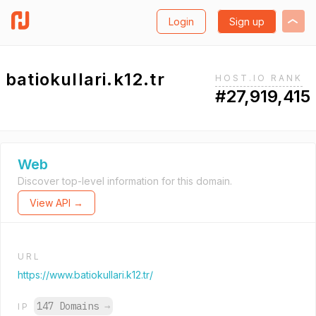
Login
Sign up
batiokullari.k12.tr
HOST.IO RANK
#27,919,415
Web
Discover top-level information for this domain.
View API →
URL
https://www.batiokullari.k12.tr/
147 Domains
→
IP