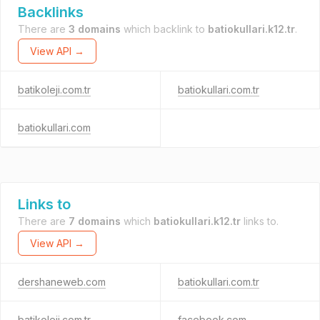
Backlinks
There are
3 domains
which backlink to
batiokullari.k12.tr
.
View API →
batikoleji.com.tr
batiokullari.com.tr
batiokullari.com
Links to
There are
7 domains
which
batiokullari.k12.tr
links to.
View API →
dershaneweb.com
batiokullari.com.tr
batikoleji.com.tr
facebook.com