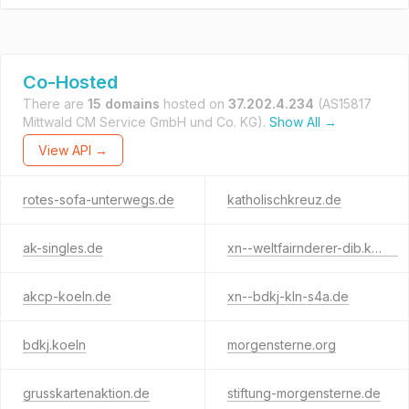
Co-Hosted
There are
15 domains
hosted on
37.202.4.234
(AS15817
Mittwald CM Service GmbH und Co. KG).
Show All →
View API →
rotes-sofa-unterwegs.de
katholischkreuz.de
ak-singles.de
xn--weltfairnderer-dib.koeln
akcp-koeln.de
xn--bdkj-kln-s4a.de
bdkj.koeln
morgensterne.org
grusskartenaktion.de
stiftung-morgensterne.de