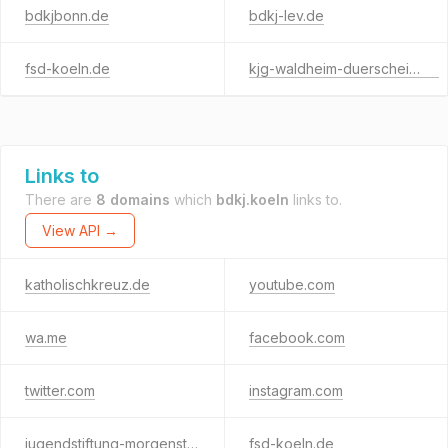
bdkjbonn.de
bdkj-lev.de
fsd-koeln.de
kjg-waldheim-duerscheid.de
Links to
There are
8 domains
which
bdkj.koeln
links to.
View API →
katholischkreuz.de
youtube.com
wa.me
facebook.com
twitter.com
instagram.com
jugendstiftung-morgensterne.de
fsd-koeln.de