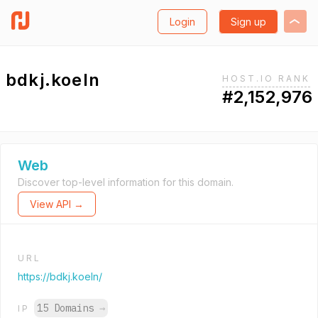
Login
Sign up
bdkj.koeln
HOST.IO RANK
#2,152,976
Web
Discover top-level information for this domain.
View API →
URL
https://bdkj.koeln/
15 Domains
→
IP