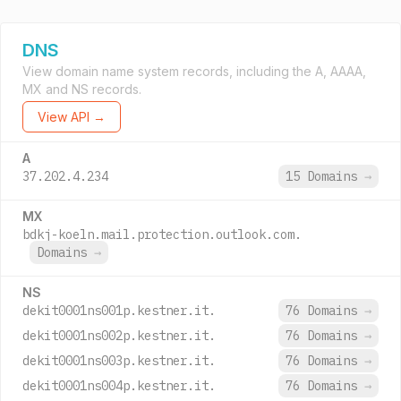
DNS
View domain name system records, including the A, AAAA,
MX and NS records.
View API →
A
37.202.4.234
15 Domains
→
MX
bdkj-koeln.mail.protection.outlook.com.
Domains
→
NS
dekit0001ns001p.kestner.it.
76 Domains
→
dekit0001ns002p.kestner.it.
76 Domains
→
dekit0001ns003p.kestner.it.
76 Domains
→
dekit0001ns004p.kestner.it.
76 Domains
→