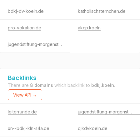
bdkj-dv-koeln.de
katholischsternchen.de
pro-vokation.de
akcp.koeln
jugendstiftung-morgensterne.de
Backlinks
There are
8 domains
which backlink to
bdkj.koeln
.
View API →
leiterrunde.de
jugendstiftung-morgensterne.de
xn--bdkj-kln-s4a.de
djkdvkoeln.de