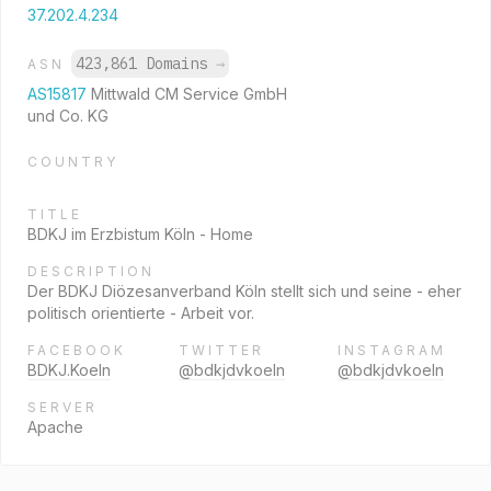
37.202.4.234
423,861 Domains
→
ASN
AS15817
Mittwald CM Service GmbH
und Co. KG
COUNTRY
TITLE
BDKJ im Erzbistum Köln - Home
DESCRIPTION
Der BDKJ Diözesanverband Köln stellt sich und seine - eher
politisch orientierte - Arbeit vor.
FACEBOOK
TWITTER
INSTAGRAM
BDKJ.Koeln
@bdkjdvkoeln
@bdkjdvkoeln
SERVER
Apache