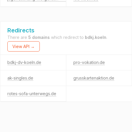
Redirects
There are
5 domains
which redirect to
bdkj.koeln
.
View API →
bdkj-dv-koeln.de
pro-vokation.de
ak-singles.de
grusskartenaktion.de
rotes-sofa-unterwegs.de