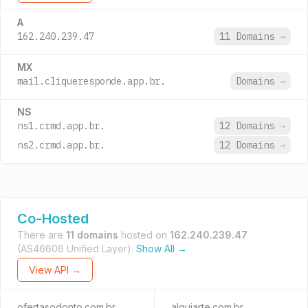
A
162.240.239.47
11 Domains
→
MX
mail.cliqueresponde.app.br.
Domains
→
NS
ns1.crmd.app.br.
12 Domains
→
ns2.crmd.app.br.
12 Domains
→
Co-Hosted
There are
11 domains
hosted on
162.240.239.47
(AS46606 Unified Layer).
Show All →
View API →
ofertasodonto.com.br
alguiarte.com.br