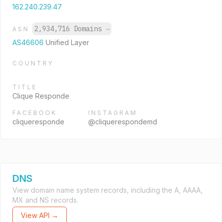
162.240.239.47
2,934,716 Domains
→
ASN
AS46606
Unified Layer
COUNTRY
TITLE
Clique Responde
FACEBOOK
INSTAGRAM
cliqueresponde
@cliquerespondemd
DNS
View domain name system records, including the A, AAAA,
MX and NS records.
View API →