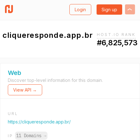
Login
Sign up
cliqueresponde.app.br
HOST.IO RANK
#6,825,573
Web
Discover top-level information for this domain.
View API →
URL
https://cliqueresponde.app.br/
11 Domains
→
IP