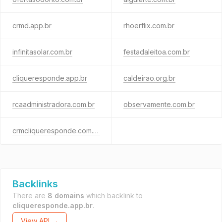
crmd.app.br
rhoerflix.com.br
infinitasolar.com.br
festadaleitoa.com.br
cliqueresponde.app.br
caldeirao.org.br
rcaadministradora.com.br
observamente.com.br
crmcliqueresponde.com.br
Backlinks
There are
8 domains
which backlink to
cliqueresponde.app.br
.
View API →