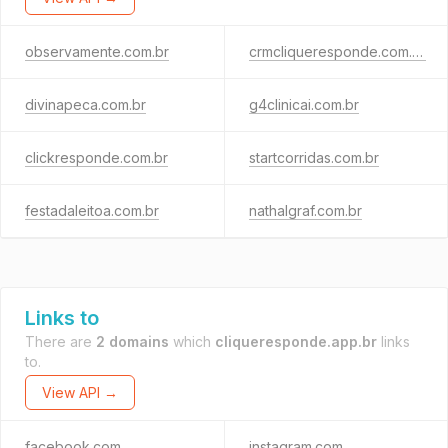
observamente.com.br
crmcliqueresponde.com.br
divinapeca.com.br
g4clinicai.com.br
clickresponde.com.br
startcorridas.com.br
festadaleitoa.com.br
nathalgraf.com.br
Links to
There are
2 domains
which
cliqueresponde.app.br
links
to.
View API →
facebook.com
instagram.com