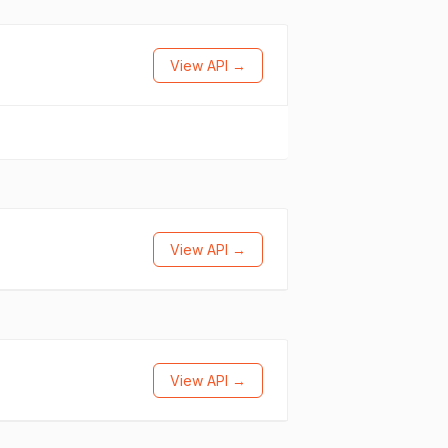
View API →
View API →
View API →