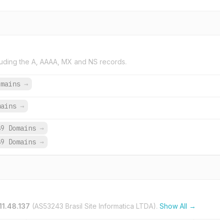
uding the A, AAAA, MX and NS records.
omains
→
mains
→
89 Domains
→
89 Domains
→
.11.48.137
(AS53243 Brasil Site Informatica LTDA).
Show All →