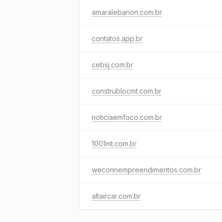
amaralebarion.com.br
contatos.app.br
cebsj.com.br
construblocmt.com.br
noticiaemfoco.com.br
1001mt.com.br
weconnempreendimentos.com.br
altaircar.com.br