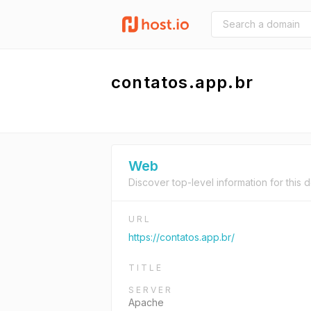
contatos.app.br
Web
Discover top-level information for this 
URL
https://contatos.app.br/
TITLE
SERVER
Apache