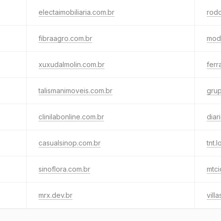
electaimobiliaria.com.br
rodo
fibraagro.com.br
mod
xuxudalmolin.com.br
ferr
talismanimoveis.com.br
gru
clinilabonline.com.br
diar
casualsinop.com.br
tnt.l
sinoflora.com.br
mtci
mrx.dev.br
vill