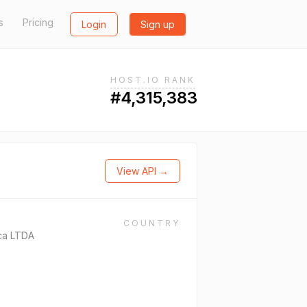
s
Pricing
Login
Sign up
HOST.IO RANK
#4,315,383
View API →
COUNTRY
ica LTDA