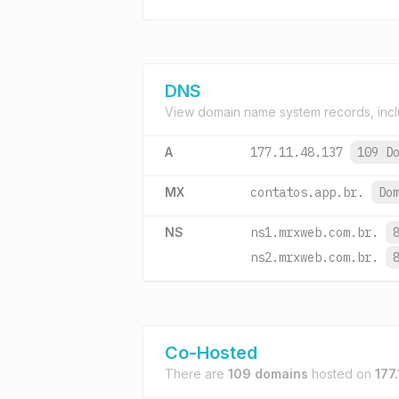
DNS
View domain name system records, incl
A
177.11.48.137
109 D
MX
contatos.app.br.
Do
NS
ns1.mrxweb.com.br.
ns2.mrxweb.com.br.
Co-Hosted
There are
109 domains
hosted on
177