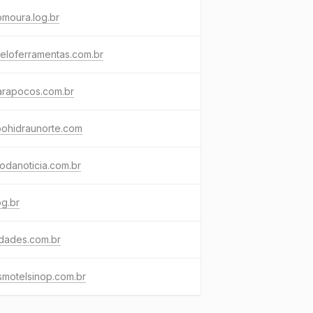
moura.log.br
eloferramentas.com.br
arapocos.com.br
pohidraunorte.com
iodanoticia.com.br
og.br
dades.com.br
asmotelsinop.com.br