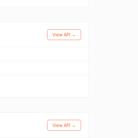
View API →
View API →