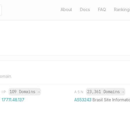
About
Docs
FAQ
Ranking
domain.
109 Domains
→
23,361 Domains
→
IP
ASN
177.11.48.137
AS53243
Brasil Site Informat