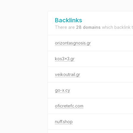
Backlinks
There are
28 domains
which backlink 
orizontasgnosis.gr
kos3x3.gr
veikoutrail.gr
go-x.cy
oficretefc.com
nuff.shop