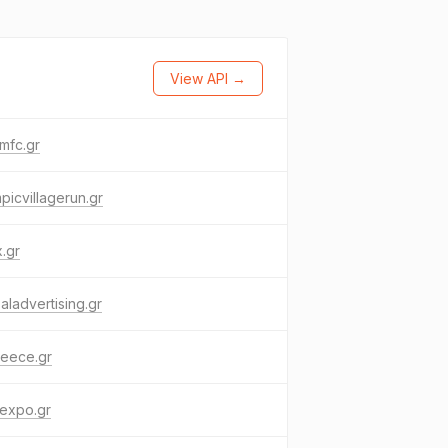
View API →
mfc.gr
picvillagerun.gr
.gr
aladvertising.gr
reece.gr
expo.gr