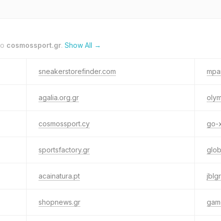
to
cosmossport.gr
.
Show All →
sneakerstorefinder.com
mpa
agalia.org.gr
olym
cosmossport.cy
go-x
sportsfactory.gr
glob
acainatura.pt
jblg
shopnews.gr
gam