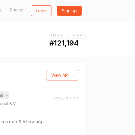
s
Pricing
Login
Sign up
HOST.IO RANK
#121,194
View API →
ins
→
COUNTRY
onal B.V.
Παπούτσια & Αξεσουάρ