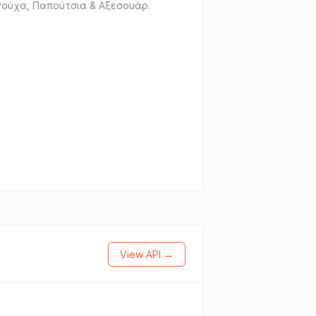
 Ρούχα, Παπούτσια & Αξεσουάρ.
View API →