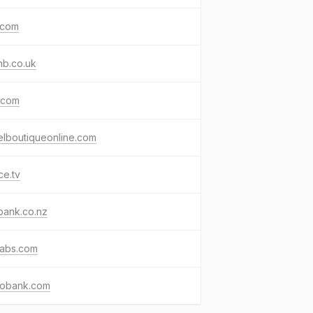
.com
nb.co.uk
.com
elboutiqueonline.com
ce.tv
bank.co.nz
cabs.com
cobank.com