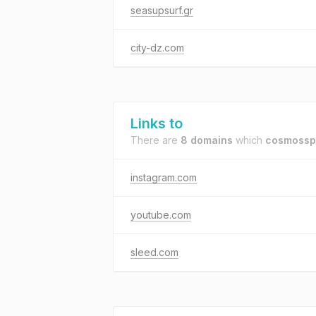
seasupsurf.gr
city-dz.com
Links to
There are
8 domains
which
cosmosspo
instagram.com
youtube.com
sleed.com