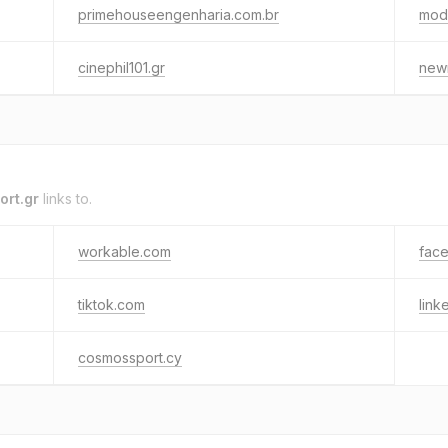
primehouseengenharia.com.br
mod
cinephil101.gr
new
rt.gr
links to.
workable.com
fac
tiktok.com
link
cosmossport.cy