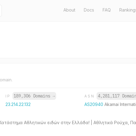
About
Docs
FAQ
Ranking
domain.
189,306 Domains
→
4,281,117 Doma
IP
ASN
23.214.22.132
AS20940
Akamai Internati
ό Κατάστημα Αθλητικών ειδών στην Ελλάδα! | Αθλητικά Ρούχα, 