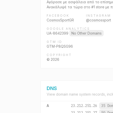
Αγόρασε με ασφάλεια από το επίσημο 
Ανακάλυψέ τα τώρα στο #1 store με π
FACEBOOK
INSTAGRAM
CosmosSportGR
@cosmossport
GOOGLE ANALYTICS
UA-8642399
No Other Domains
GTM ID
GTM-P8QSG96
COPYRIGHT
© 2026
DNS
View domain name system records, incl
A
23.212.251.26
35 Do
23.212.251.27
50 Do