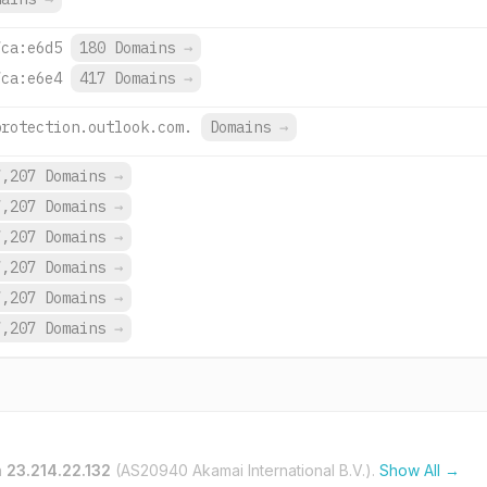
7ca:e6d5
180 Domains
→
7ca:e6e4
417 Domains
→
protection.outlook.com.
Domains
→
7,207 Domains
→
7,207 Domains
→
7,207 Domains
→
7,207 Domains
→
7,207 Domains
→
7,207 Domains
→
n
23.214.22.132
(AS20940 Akamai International B.V.).
Show All →