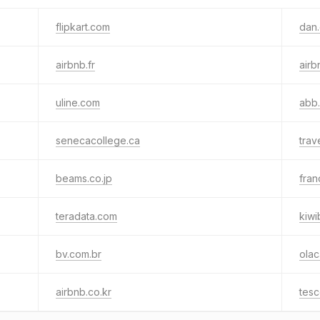
flipkart.com
dan
airbnb.fr
airb
uline.com
abb
senecacollege.ca
trav
beams.co.jp
fran
teradata.com
kiwi
bv.com.br
ola
airbnb.co.kr
tes