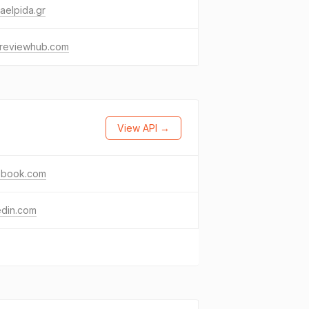
aelpida.gr
reviewhub.com
View API →
ebook.com
edin.com