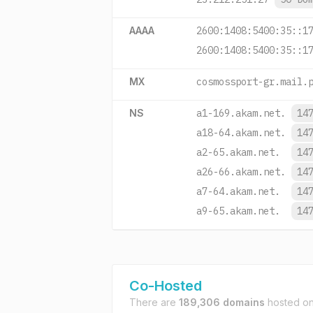
AAAA
2600:1408:5400:35::1
2600:1408:5400:35::1
MX
cosmossport-gr.mail.
NS
a1-169.akam.net.
14
a18-64.akam.net.
14
a2-65.akam.net.
14
a26-66.akam.net.
14
a7-64.akam.net.
14
a9-65.akam.net.
14
Co-Hosted
There are
189,306 domains
hosted o