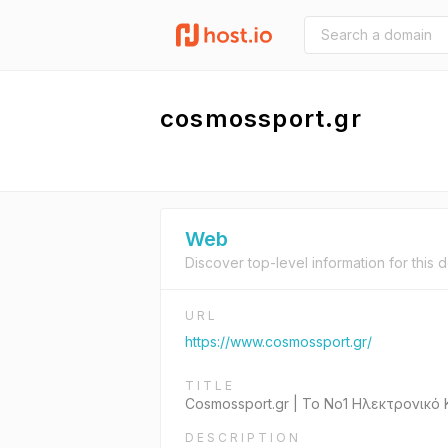
cosmossport.gr
Web
Discover top-level information for this 
URL
https://www.cosmossport.gr/
TITLE
Cosmossport.gr | Το Νο1 Ηλεκτρονικ
DESCRIPTION