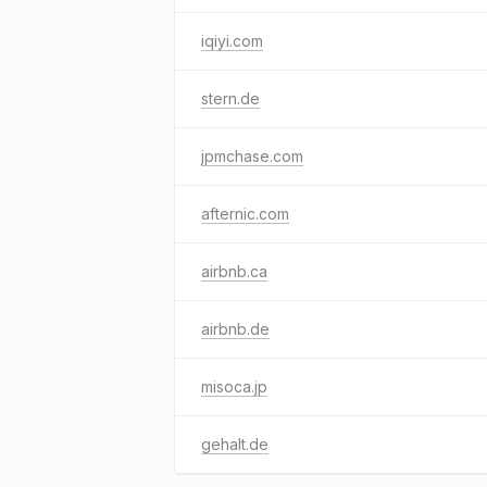
iqiyi.com
stern.de
jpmchase.com
afternic.com
airbnb.ca
airbnb.de
misoca.jp
gehalt.de