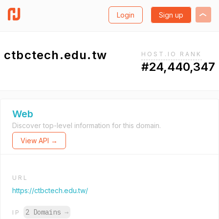
Login
Sign up
ctbctech.edu.tw
HOST.IO RANK
#24,440,347
Web
Discover top-level information for this domain.
View API →
URL
https://ctbctech.edu.tw/
2 Domains
→
IP