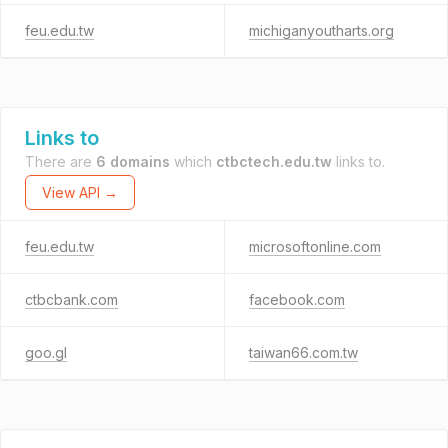
feu.edu.tw
michiganyoutharts.org
Links to
There are
6 domains
which
ctbctech.edu.tw
links to.
View API →
feu.edu.tw
microsoftonline.com
ctbcbank.com
facebook.com
goo.gl
taiwan66.com.tw