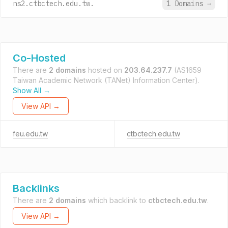
ns2.ctbctech.edu.tw.
1 Domains
→
Co-Hosted
There are
2 domains
hosted on
203.64.237.7
(AS1659
Taiwan Academic Network (TANet) Information Center).
Show All →
View API →
feu.edu.tw
ctbctech.edu.tw
Backlinks
There are
2 domains
which backlink to
ctbctech.edu.tw
.
View API →