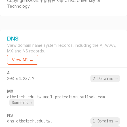
Copyright©2024 中信科技大學 CTBC University of
Technology
DNS
View domain name system records, including the A, AAAA,
MX and NS records.
View API →
A
203.64.237.7
2 Domains
→
MX
ctbctech-edu-tw.mail.protection.outlook.com.
Domains
→
NS
dns.ctbctech.edu.tw.
1 Domains
→