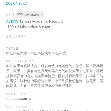
203.64.237.7
999 Domains
→
ASN
AS1659
Taiwan Academic Network
(TANet) Information Center
COUNTRY
TITLE
中信科技大學 - 中信科技大學,中信科大
DESCRIPTION
科技大學為實踐成為一所以創造力為基礎的「教學」與「產業應
用」大學，「具有特色且受各界肯定的科技大學」之願景，呼應
技職教育努力之方向與產業轉型，配合技職體系學生技術本位能
力需求，以校務治理綠能永續、教學品質持續精進、強化學生認
同歸屬、深化社會責任實踐為校務發展計畫。
FACEBOOK
feualum.com.tw
COPYRIGHT