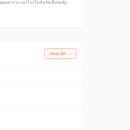
อตแตกง่าย แจกโปรโมชั่นจัดเต็มสุดคุ้ม
View API →