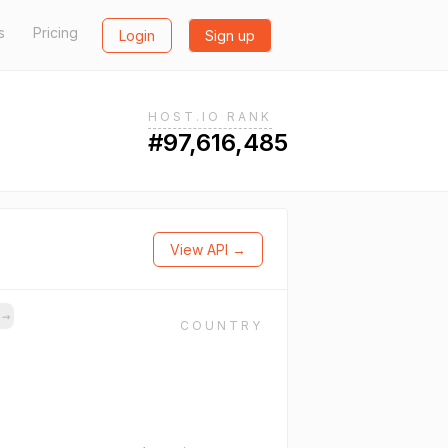
s
Pricing
Login
Sign up
HOST.IO RANK
#97,616,485
View API →
s
→
COUNTRY