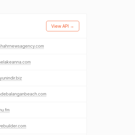
View API →
nshahrnewsagency.com
inelakeanna.com
oyunindir.biz
adebalanganbeach.com
nu.fm
ebuilder.com