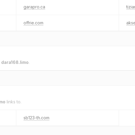
garapro.ca
tizi
offrie.com
aks
o
dara168.limo
.
imo
links to.
sb123-th.com