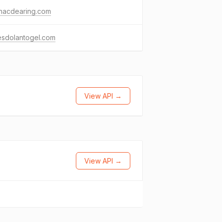
anacdearing.com
esdolantogel.com
View API →
View API →