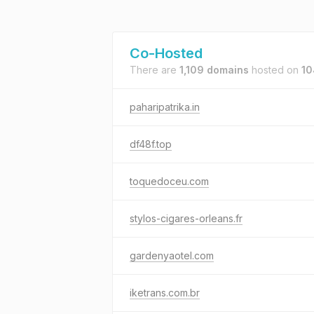
Co-Hosted
There are
1,109 domains
hosted on
10
paharipatrika.in
df48f.top
toquedoceu.com
stylos-cigares-orleans.fr
gardenyaotel.com
iketrans.com.br