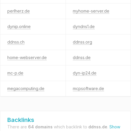
perlherz.de
myhome-server.de
dynip.online
dyndns1.de
ddnss.ch
ddnss.org
home-webserver.de
ddnss.de
mc-p.de
dyn-ip24.de
megacomputing.de
mcpsoftware.de
Backlinks
There are
64 domains
which backlink to
ddnss.de
.
Show