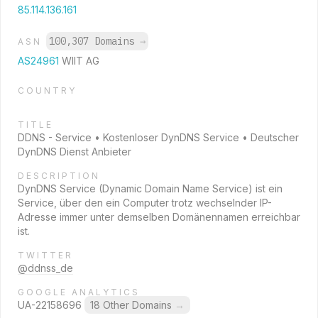
85.114.136.161
100,307 Domains
→
ASN
AS24961
WIIT AG
COUNTRY
TITLE
DDNS - Service • Kostenloser DynDNS Service • Deutscher
DynDNS Dienst Anbieter
DESCRIPTION
DynDNS Service (Dynamic Domain Name Service) ist ein
Service, über den ein Computer trotz wechselnder IP-
Adresse immer unter demselben Domänennamen erreichbar
ist.
TWITTER
@ddnss_de
GOOGLE ANALYTICS
UA-22158696
18 Other Domains
→