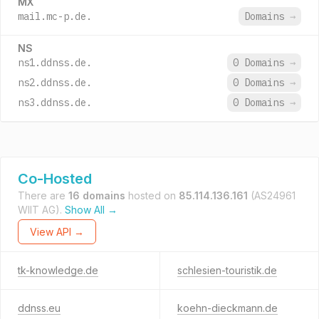
MX
mail.mc-p.de.
Domains
→
NS
ns1.ddnss.de.
0 Domains
→
ns2.ddnss.de.
0 Domains
→
ns3.ddnss.de.
0 Domains
→
Co-Hosted
There are
16 domains
hosted on
85.114.136.161
(AS24961
WIIT AG).
Show All →
View API →
tk-knowledge.de
schlesien-touristik.de
ddnss.eu
koehn-dieckmann.de