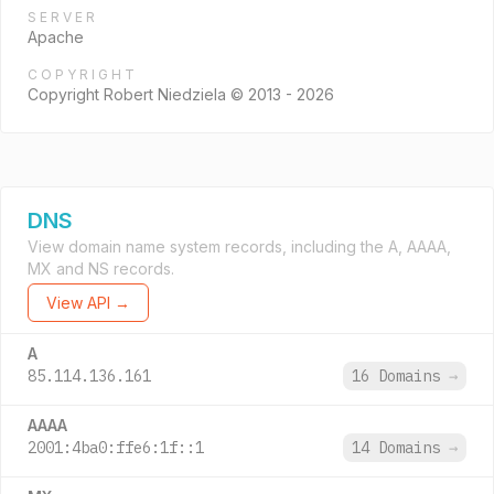
SERVER
Apache
COPYRIGHT
Copyright Robert Niedziela © 2013 - 2026
DNS
View domain name system records, including the A, AAAA,
MX and NS records.
View API →
A
85.114.136.161
16 Domains
→
AAAA
2001:4ba0:ffe6:1f::1
14 Domains
→