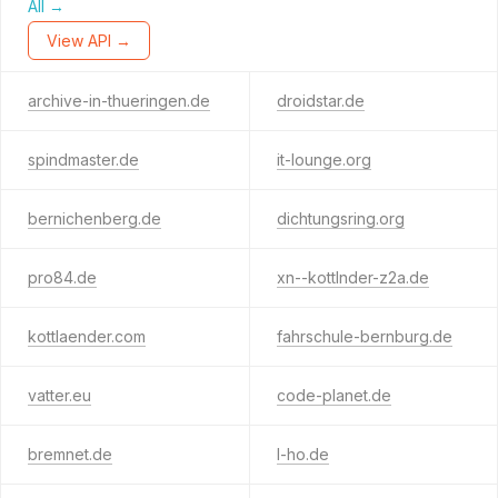
All →
View API →
archive-in-thueringen.de
droidstar.de
spindmaster.de
it-lounge.org
bernichenberg.de
dichtungsring.org
pro84.de
xn--kottlnder-z2a.de
kottlaender.com
fahrschule-bernburg.de
vatter.eu
code-planet.de
bremnet.de
l-ho.de