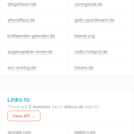
diegohliser.net
conngenial.de
artundfleur.de
gebr-speckmann.de
kottlaender-gehrden.de
teanet.org
augenoptiker-meier.de
radio-hotspot.de
esc-eching.de
hmann.de
Links to
There are
2 domains
which
ddnss.de
links to.
View API →
google.com
twitter.com