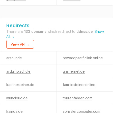
Redirects
There are
133 domains
which redirect to
ddnss.de
.
Show
All →
View API →
aranur.de
howardpacificlink.online
arduino.schule
unsnernet.de
kaethesteiner.de
familiesteiner.online
muncloud.de
tourenfahren.com
kainga.de
sprisslercomputer.com