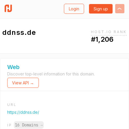
Login
Sign up
ddnss.de
HOST.IO RANK
#1,206
Web
Discover top-level information for this domain.
View API →
URL
https://ddnss.de/
16 Domains
→
IP