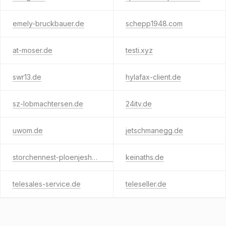
emely-bruckbauer.de
schepp1948.com
at-moser.de
testi.xyz
swr13.de
hylafax-client.de
sz-lobmachtersen.de
24itv.de
uwom.de
jetschmanegg.de
storchennest-ploenjeshausen.de
keinaths.de
telesales-service.de
teleseller.de