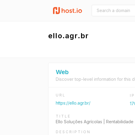
ello.agr.br
Web
Discover top-level information for this 
URL
I
https://ello.agr.br/
17
TITLE
Ello Soluções Agrícolas | Rentabilidade
DESCRIPTION