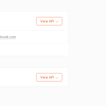
View API →
ebook.com
View API →