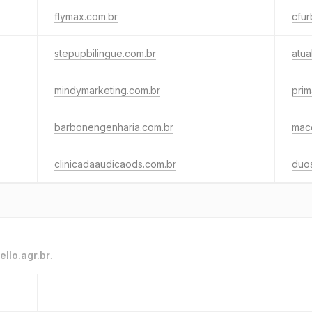
flymax.com.br
cfu
stepupbilingue.com.br
atua
mindymarketing.com.br
pri
barbonengenharia.com.br
mac
clinicadaaudicaods.com.br
duos
ello.agr.br
.