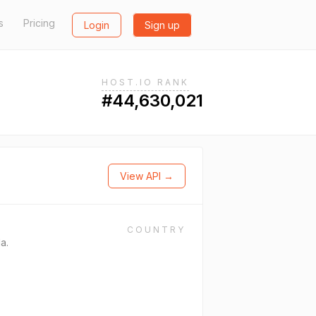
s
Pricing
Login
Sign up
HOST.IO RANK
#44,630,021
View API →
COUNTRY
a.