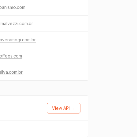
rbanismo.com
lmalvezzi.com.br
maveramogi.com.br
offees.com
ilva.com.br
View API →