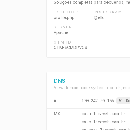
Soluções completas para pequenos, mé
FACEBOOK
INSTAGRAM
profile.php
@ello
SERVER
Apache
GTM ID
GTM-5CMDPVGS
DNS
View domain name system records, incl
A
170.247.50.156
51 D
MX
mx.a.locaweb.com.br.
mx.b.locaweb.com.br.