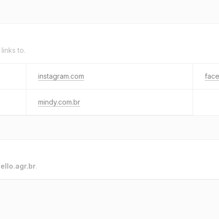
links to.
instagram.com
fac
mindy.com.br
o
ello.agr.br
.