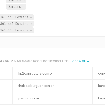
br.
Domains
→
.
Domains
→
361,445 Domains
→
361,445 Domains
→
361,445 Domains
→
47.50.156
(AS53057 RedeHost Internet Ltda.).
Show All →
hp2construtora.com.br
con
thebearburguer.com.br
karo
jrsantafe.com.br
kapi