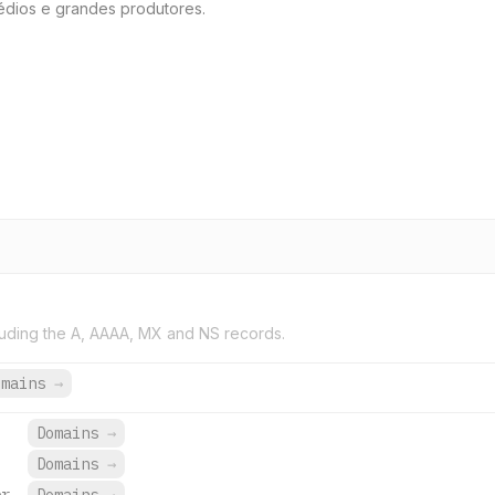
dios e grandes produtores.
uding the A, AAAA, MX and NS records.
omains
→
Domains
→
Domains
→