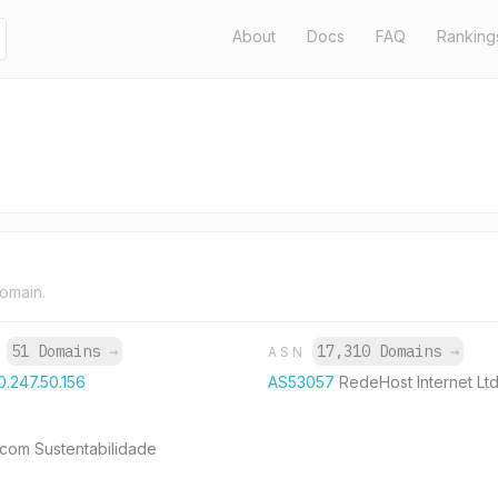
About
Docs
FAQ
Ranking
domain.
51 Domains
→
17,310 Domains
→
P
ASN
0.247.50.156
AS53057
RedeHost Internet Ltd
 com Sustentabilidade