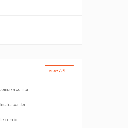
View API →
domizza.com.br
lmafra.com.br
lle.com.br