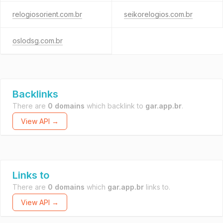
relogiosorient.com.br
seikorelogios.com.br
oslodsg.com.br
Backlinks
There are
0 domains
which backlink to
gar.app.br
.
View API →
Links to
There are
0 domains
which
gar.app.br
links to.
View API →