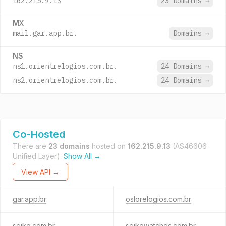
162.215.9.13
23 Domains
→
MX
mail.gar.app.br.
Domains
→
NS
ns1.orientrelogios.com.br.
24 Domains
→
ns2.orientrelogios.com.br.
24 Domains
→
Co-Hosted
There are
23 domains
hosted on
162.215.9.13
(AS46606
Unified Layer).
Show All →
View API →
gar.app.br
oslorelogios.com.br
seiko.com.br
seikowatches.com.br