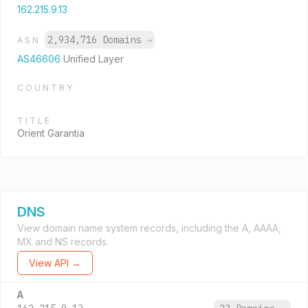
162.215.9.13
2,934,716 Domains
→
ASN
AS46606
Unified Layer
COUNTRY
TITLE
Orient Garantia
DNS
View domain name system records, including the A, AAAA,
MX and NS records.
View API →
A