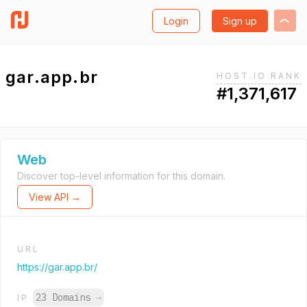
Login
Sign up
gar.app.br
HOST.IO RANK
#1,371,617
Web
Discover top-level information for this domain.
View API →
URL
https://gar.app.br/
23 Domains
→
IP