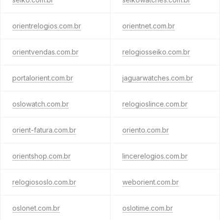
orientrelogios.com.br
orientnet.com.br
orientvendas.com.br
relogiosseiko.com.br
portalorient.com.br
jaguarwatches.com.br
oslowatch.com.br
relogioslince.com.br
orient-fatura.com.br
oriento.com.br
orientshop.com.br
lincerelogios.com.br
relogiososlo.com.br
weborient.com.br
oslonet.com.br
oslotime.com.br