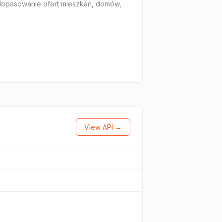
 dopasowanie ofert mieszkań, domów,
View API →