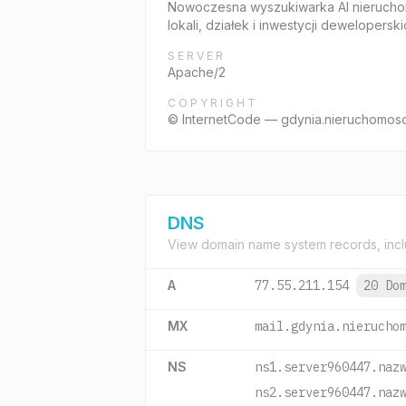
Nowoczesna wyszukiwarka AI nieruchomo
lokali, działek i inwestycji deweloperski
SERVER
Apache/2
COPYRIGHT
© InternetCode — gdynia.nieruchomosci
DNS
View domain name system records, incl
A
77.55.211.154
20 Do
MX
mail.gdynia.nierucho
NS
ns1.server960447.naz
ns2.server960447.naz