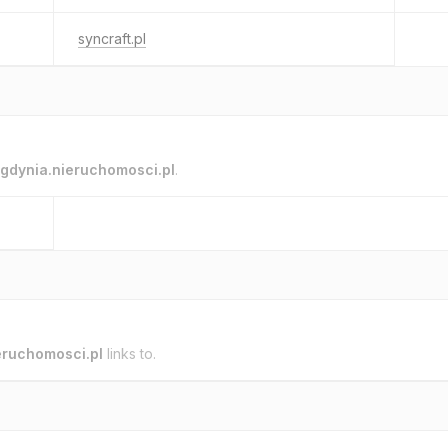
syncraft.pl
gdynia.nieruchomosci.pl
.
eruchomosci.pl
links to.