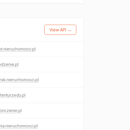
View API →
t.nieruchomosci.pl
dzenie.pl
sk.nieruchomosci.pl
tenturzedu.pl
onczenie.pl
ia.nieruchomosci.pl