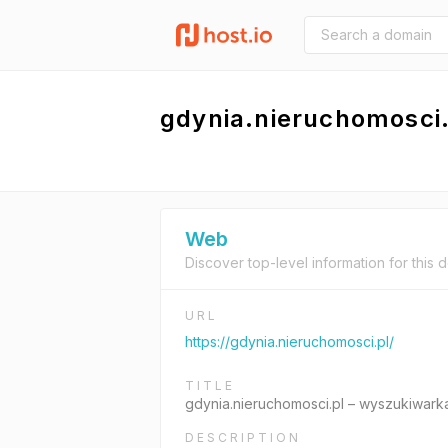
gdynia.nieruchomosci.
Web
Discover top-level information for this 
URL
https://gdynia.nieruchomosci.pl/
TITLE
gdynia.nieruchomosci.pl – wyszukiwarka
DESCRIPTION