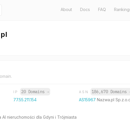
About
Docs
FAQ
Ranking
pl
domain.
20 Domains
→
186,670 Domains
IP
ASN
77.55.211.154
AS15967
Nazwa.pl Sp.z.o.o
 AI nieruchomości dla Gdyni i Trójmiasta