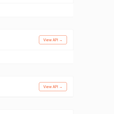
View API →
View API →