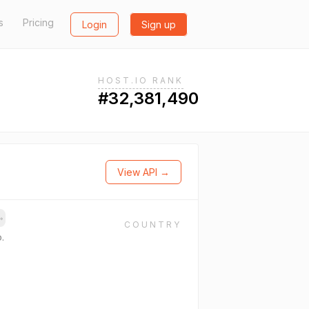
s
Pricing
Login
Sign up
HOST.IO RANK
#32,381,490
View API →
→
COUNTRY
.