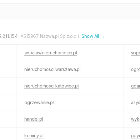
5.211.154
(AS15967 Nazwa.pl Sp.z.o.o.).
Show All →
wroclaw.nieruchomosci.pl
sopo
nieruchomosci.warszawa.pl
ogro
nieruchomosci.katowice.pl
gdan
ogrzewanie.pl
asys
handel.pl
wyk
kominy.pl
gdyn