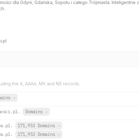
ści dla Gdyni, Gdańska, Sopotu i całego Trójmiasta. Inteligentne
ch.
.pl
uding the A, AAAA, MX and NS records.
mains
→
mosci.pl.
Domains
→
wa.pl.
171,953 Domains
→
wa.pl.
171,953 Domains
→