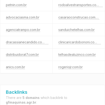
petnin.com.br
rodoalvestransportes.com.br
advocaciasma.com.br
casaraoconstrucao.com.br
agenciatrampo.com.br
sanduichetelhas.com.br
dracassianecandido.com.br
clinicaricardobononi.com.br
distribuidorat7.com.br
telhasdealuzinco.com.br
anics.com.br
rogeriojr.com.br
Backlinks
There are
5 domains
which backlink to
gfmaquinas.agr.br
.