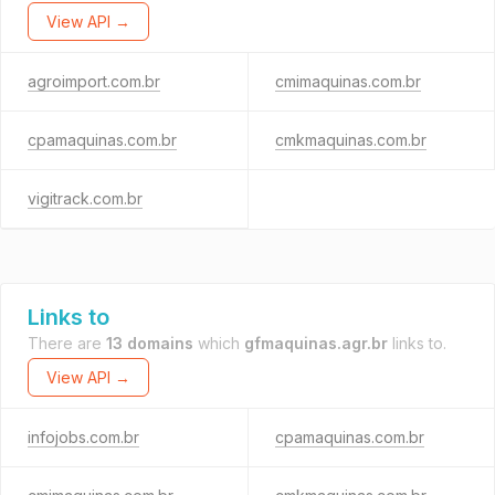
View API →
agroimport.com.br
cmimaquinas.com.br
cpamaquinas.com.br
cmkmaquinas.com.br
vigitrack.com.br
Links to
There are
13 domains
which
gfmaquinas.agr.br
links to.
View API →
infojobs.com.br
cpamaquinas.com.br