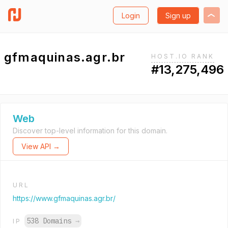
Login
Sign up
gfmaquinas.agr.br
HOST.IO RANK
#13,275,496
Web
Discover top-level information for this domain.
View API →
URL
https://www.gfmaquinas.agr.br/
538 Domains
→
IP