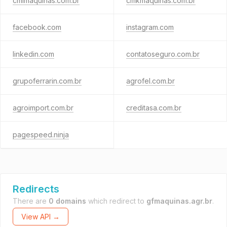
cmimaquinas.com.br
cmkmaquinas.com.br
facebook.com
instagram.com
linkedin.com
contatoseguro.com.br
grupoferrarin.com.br
agrofel.com.br
agroimport.com.br
creditasa.com.br
pagespeed.ninja
Redirects
There are
0 domains
which redirect to
gfmaquinas.agr.br
.
View API →