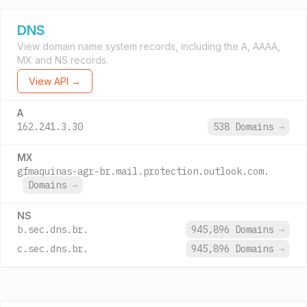
DNS
View domain name system records, including the A, AAAA,
MX and NS records.
View API →
A
162.241.3.30
538 Domains
→
MX
gfmaquinas-agr-br.mail.protection.outlook.com.
Domains
→
NS
b.sec.dns.br.
945,896 Domains
→
c.sec.dns.br.
945,896 Domains
→