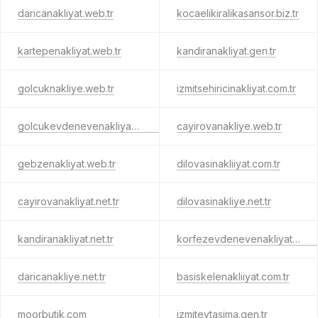
daricanakliyat.web.tr
kocaelikiralikasansor.biz.tr
kartepenakliyat.web.tr
kandiranakliyat.gen.tr
golcuknakliye.web.tr
izmitsehiricinakliyat.com.tr
golcukevdenevenakliyat.gen.tr
cayirovanakliye.web.tr
gebzenakliyat.web.tr
dilovasinakliiyat.com.tr
cayirovanakliyat.net.tr
dilovasinakliye.net.tr
kandiranakliyat.net.tr
korfezevdenevenakliyat.net.tr
daricanakliye.net.tr
basiskelenakliiyat.com.tr
moorbutik.com
izmitevtasima.gen.tr