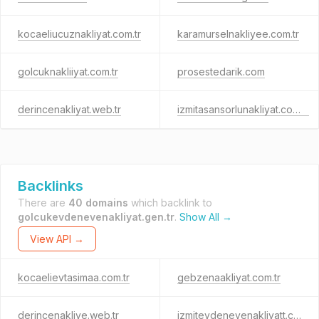
kocaeliucuznakliyat.com.tr
karamurselnakliyee.com.tr
golcuknakliiyat.com.tr
prosestedarik.com
derincenakliyat.web.tr
izmitasansorlunakliyat.com.tr
Backlinks
There are
40 domains
which backlink to
golcukevdenevenakliyat.gen.tr
.
Show All →
View API →
kocaelievtasimaa.com.tr
gebzenaakliyat.com.tr
derincenakliye.web.tr
izmitevdenevenakliyatt.com.tr