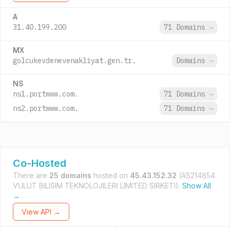
A
31.40.199.200
71 Domains
→
MX
golcukevdenevenakliyat.gen.tr.
Domains
→
NS
ns1.portwww.com.
71 Domains
→
ns2.portwww.com.
71 Domains
→
Co-Hosted
There are
25 domains
hosted on
45.43.152.32
(AS214854
VULUT BILISIM TEKNOLOJILERI LIMITED SIRKETI).
Show All
→
View API →