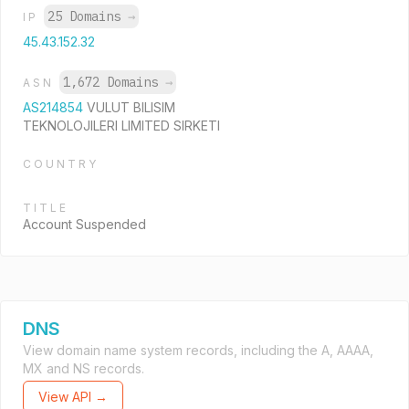
25 Domains
→
IP
45.43.152.32
1,672 Domains
→
ASN
AS214854
VULUT BILISIM
TEKNOLOJILERI LIMITED SIRKETI
COUNTRY
TITLE
Account Suspended
DNS
View domain name system records, including the A, AAAA,
MX and NS records.
View API →