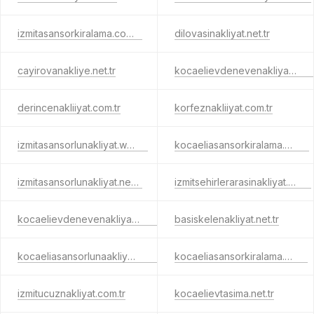
izmitasansorkiralama.com.tr
dilovasinakliyat.net.tr
cayirovanakliye.net.tr
kocaelievdenevenakliyat.org.tr
derincenakliiyat.com.tr
korfeznakliiyat.com.tr
izmitasansorlunakliyat.web.tr
kocaeliasansorkiralama.org.tr
izmitasansorlunakliyat.net.tr
izmitsehirlerarasinakliyat.net.tr
kocaelievdenevenakliyat.net.tr
basiskelenakliyat.net.tr
kocaeliasansorlunaakliyat.com.tr
kocaeliasansorkiralama.net.tr
izmitucuznakliyat.com.tr
kocaelievtasima.net.tr