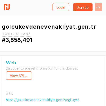
Login
Sign up
golcukevdenevenakliyat.gen.tr
HOST.IO RANK
#3,858,491
Web
Discover top-level information for this domain.
View API →
URL
https://golcukevdenevenakliyat.gen.tr/cgi-sys/suspendedpage.cgi