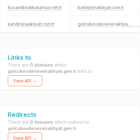
kocaelikiralikasansor.net.tr
kartepenakliiyat.com.tr
kandiranaakliyat.com.tr
golcukevdenevenakliyat.net.tr
Links to
There are
0 domains
which
golcukevdenevenakliyat.gen.tr
links to.
View API →
Redirects
There are
0 domains
which redirect to
golcukevdenevenakliyat.gen.tr
.
View API →