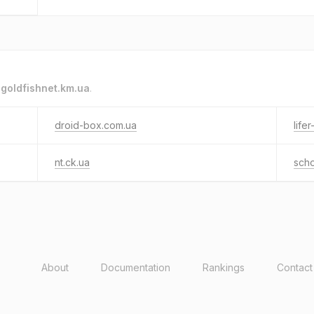
o
goldfishnet.km.ua
.
droid-box.com.ua
life
nt.ck.ua
scho
About
Documentation
Rankings
Contact