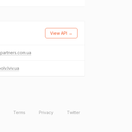
View API →
r-partners.com.ua
olv.lviv.ua
Terms
Privacy
Twitter