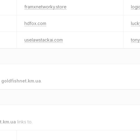
framxnetworky.store
log
hdfox.com
luck
uselawstackai.com
ton
o
goldfishnet.km.ua
.
t.km.ua
links to.