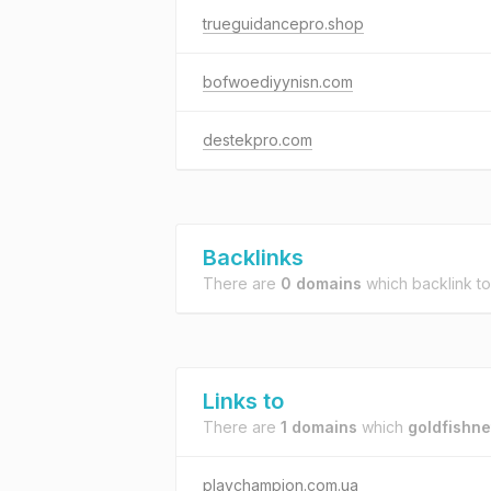
trueguidancepro.shop
bofwoediyynisn.com
destekpro.com
Backlinks
There are
0 domains
which backlink t
Links to
There are
1 domains
which
goldfishne
playchampion.com.ua