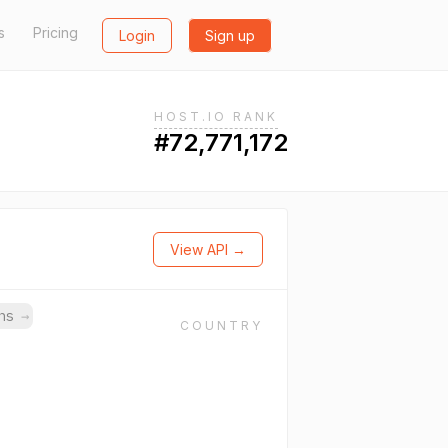
s
Pricing
Login
Sign up
HOST.IO RANK
#72,771,172
View API →
ins
→
COUNTRY