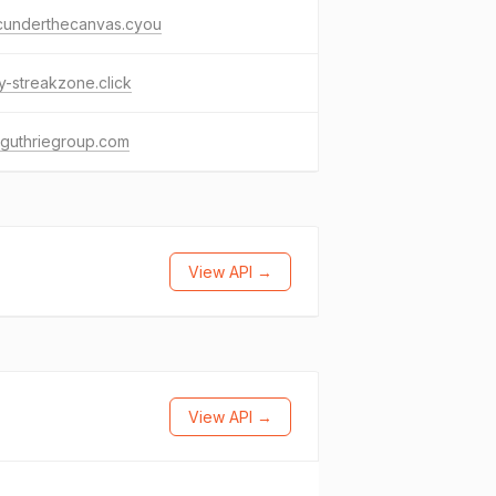
icunderthecanvas.cyou
y-streakzone.click
yguthriegroup.com
View API →
View API →