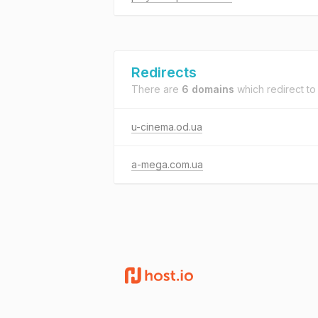
Redirects
There are
6 domains
which redirect t
u-cinema.od.ua
a-mega.com.ua