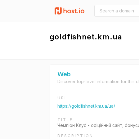
goldfishnet.km.ua
Web
Discover top-level information for this 
URL
https://goldfishnet.km.ua/ua/
TITLE
Чемпіон Клуб - офіційний сайт, бонус
DESCRIPTION