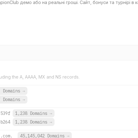
pionClub демо або на реальні гроші. Сайт, бонуси та турнірі в 
uding the A, AAAA, MX and NS records.
9 Domains
→
7 Domains
→
:539f
1,238 Domains
→
:b264
1,238 Domains
→
e.com.
45,145,042 Domains
→