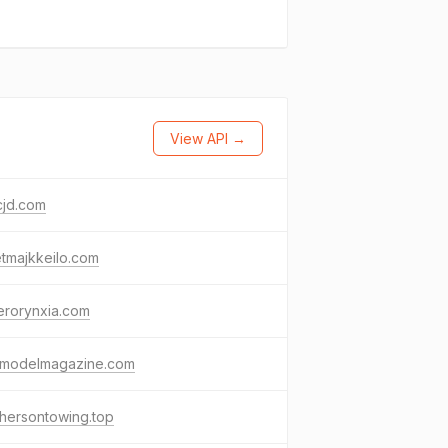
View API →
cjd.com
etmajkkeilo.com
erorynxia.com
modelmagazine.com
hersontowing.top