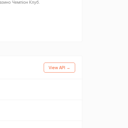
казино Чемпіон Клуб.
View API →