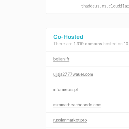
thaddeus.ns.cloudfla
Co-Hosted
There are
1,319 domains
hosted on
10
beliani.fr
ujjsja2777wauer.com
informetes.pl
miramarbeachcondo.com
russianmarket.pro