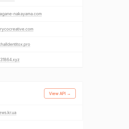
agane-nakayama.com
rycocreative.com
halldentitox.pro
231864.xyz
View API →
ws.kr.ua