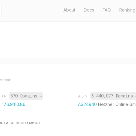
About
Docs
FAQ
Ranking
domain.
570 Domains
→
6,440,077 Domains
IP
ASN
176.9.110.86
AS24940
Hetzner Online G
сти со всего мира