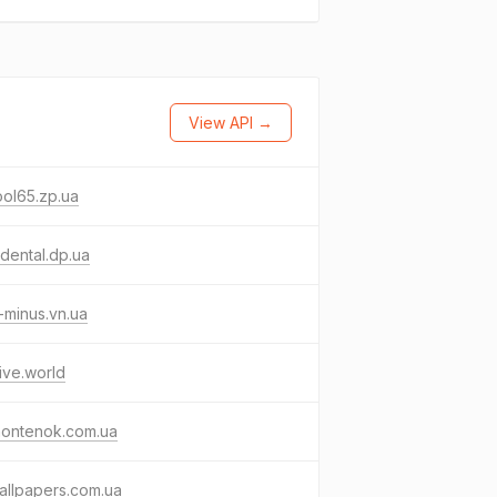
View API →
ol65.zp.ua
dental.dp.ua
-minus.vn.ua
ive.world
ontenok.com.ua
allpapers.com.ua