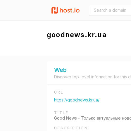
goodnews.kr.ua
Web
Discover top-level information for this 
URL
https://goodnews.kr.ua/
TITLE
Good News - Только актуальные ново
DESCRIPTION