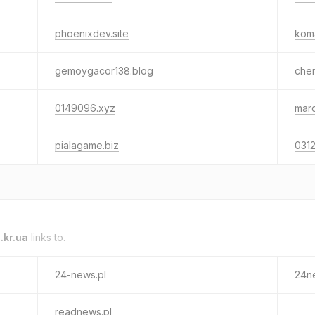
phoenixdev.site
kom
gemoygacor138.blog
cher
0149096.xyz
marc
pialagame.biz
031
kr.ua
links to.
24-news.pl
24ne
readnews.pl