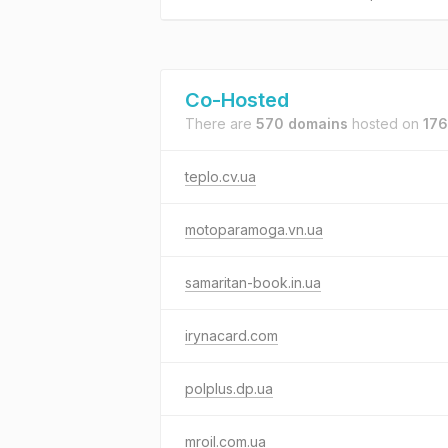
Co-Hosted
There are
570 domains
hosted on
176
teplo.cv.ua
motoparamoga.vn.ua
samaritan-book.in.ua
irynacard.com
polplus.dp.ua
mroil.com.ua