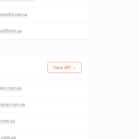
-med24.net.ua
ol19.km.ua
View API →
nks.com.ua
bazar.com.ua
.com.ua
3.com.ua