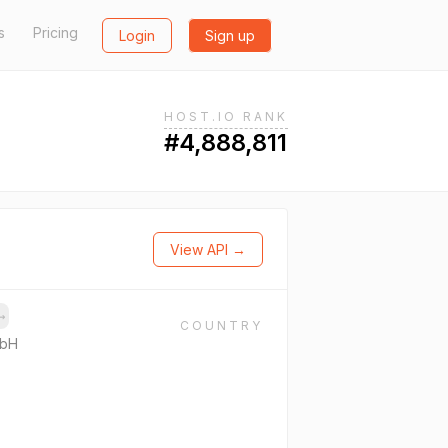
s
Pricing
Login
Sign up
HOST.IO RANK
#4,888,811
View API →
→
COUNTRY
mbH