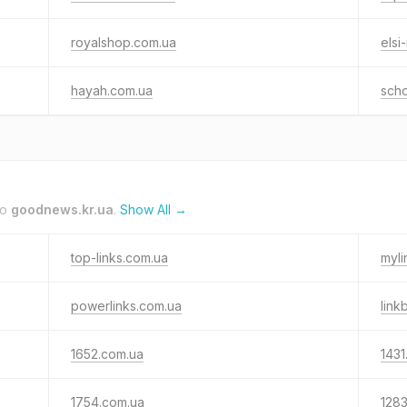
royalshop.com.ua
elsi
hayah.com.ua
scho
to
goodnews.kr.ua
.
Show All →
top-links.com.ua
myli
powerlinks.com.ua
link
1652.com.ua
1431
1754.com.ua
128