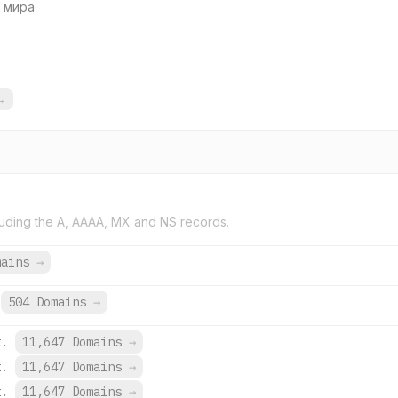
о мира
→
uding the A, AAAA, MX and NS records.
mains
→
504 Domains
→
t.
11,647 Domains
→
t.
11,647 Domains
→
t.
11,647 Domains
→