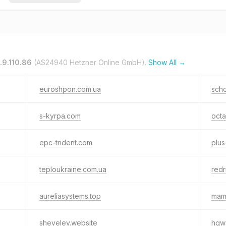
.9.110.86
(AS24940 Hetzner Online GmbH).
Show All →
euroshpon.com.ua
scho
s-kyrpa.com
octa
epc-trident.com
plus
teploukraine.com.ua
redr
aureliasystems.top
mam
shevelev.website
hqw