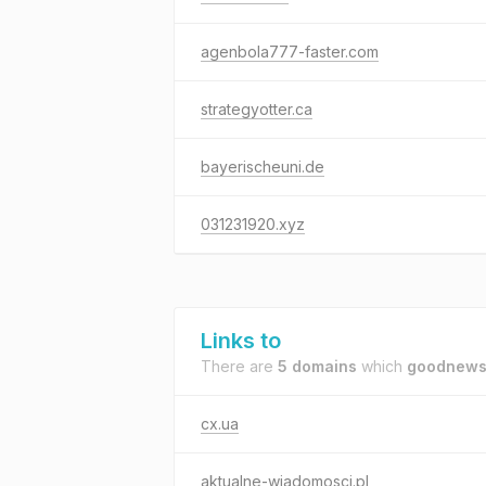
agenbola777-faster.com
strategyotter.ca
bayerischeuni.de
031231920.xyz
Links to
There are
5 domains
which
goodnews.
cx.ua
aktualne-wiadomosci.pl