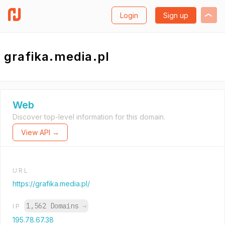
Login
Sign up
grafika.media.pl
Web
Discover top-level information for this domain.
View API →
URL
https://grafika.media.pl/
1,562 Domains
→
IP
195.78.67.38