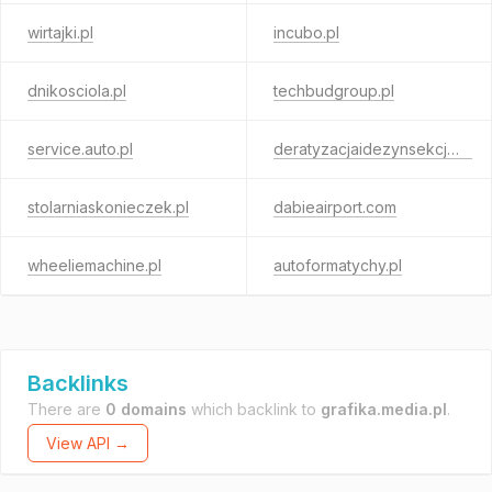
wirtajki.pl
incubo.pl
dnikosciola.pl
techbudgroup.pl
service.auto.pl
deratyzacjaidezynsekcja.pl
stolarniaskonieczek.pl
dabieairport.com
wheeliemachine.pl
autoformatychy.pl
Backlinks
There are
0 domains
which backlink to
grafika.media.pl
.
View API →