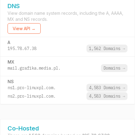
DNS
View domain name system records, including the A, AAAA,
MX and NS records.
View API →
A
195.78.67.38
1,562 Domains
→
MX
mail.grafika.media.pl.
Domains
→
NS
ns1.pro-linuxpl.com.
4,583 Domains
→
ns2.pro-linuxpl.com.
4,583 Domains
→
Co-Hosted