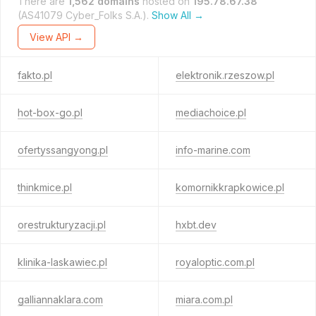
There are
1,562 domains
hosted on
195.78.67.38
(AS41079 Cyber_Folks S.A.).
Show All →
View API →
fakto.pl
elektronik.rzeszow.pl
hot-box-go.pl
mediachoice.pl
ofertyssangyong.pl
info-marine.com
thinkmice.pl
komornikkrapkowice.pl
orestrukturyzacji.pl
hxbt.dev
klinika-laskawiec.pl
royaloptic.com.pl
galliannaklara.com
miara.com.pl