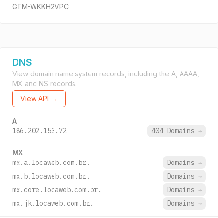
GTM-WKKH2VPC
DNS
View domain name system records, including the A, AAAA,
MX and NS records.
View API →
A
186.202.153.72
404 Domains
→
MX
mx.a.locaweb.com.br.
Domains
→
mx.b.locaweb.com.br.
Domains
→
mx.core.locaweb.com.br.
Domains
→
mx.jk.locaweb.com.br.
Domains
→