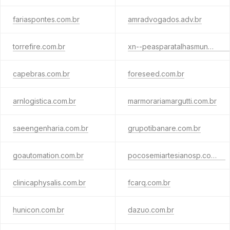
fariaspontes.com.br
amradvogados.adv.br
torrefire.com.br
xn--peasparatalhasmunck-6xb.com.br
capebras.com.br
foreseed.com.br
arnlogistica.com.br
marmorariamargutti.com.br
saeengenharia.com.br
grupotibanare.com.br
goautomation.com.br
pocosemiartesianosp.com.br
clinicaphysalis.com.br
fcarq.com.br
hunicon.com.br
dazuo.com.br