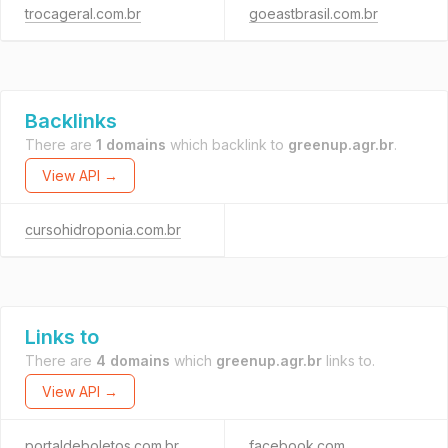
trocageral.com.br
goeastbrasil.com.br
Backlinks
There are
1 domains
which backlink to
greenup.agr.br
.
View API →
cursohidroponia.com.br
Links to
There are
4 domains
which
greenup.agr.br
links to.
View API →
portaldeboletos.com.br
facebook.com