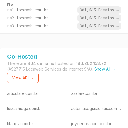
NS
ns1.locaweb.com.br.
361,445 Domains
→
ns2.locaweb.com.br.
361,445 Domains
→
ns3.locaweb.com.br.
361,445 Domains
→
Co-Hosted
There are
404 domains
hosted on
186.202.153.72
(AS27715 Locaweb Serviços de Internet S/A).
Show All →
View API →
articulare.com.br
zaslaw.com.br
luizashioga.com.br
automasegsistemas.com.br
titanpv.com.br
joydecoracao.com.br