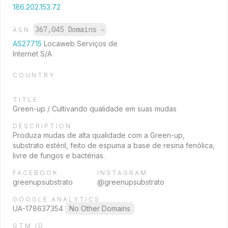
186.202.153.72
367,045 Domains
→
ASN
AS27715
Locaweb Serviços de
Internet S/A
COUNTRY
TITLE
Green-up / Cultivando qualidade em suas mudas
DESCRIPTION
Produza mudas de alta qualidade com a Green-up,
substrato estéril, feito de espuma a base de resina fenólica,
livre de fungos e bactérias.
FACEBOOK
INSTAGRAM
greenupsubstrato
@greenupsubstrato
GOOGLE ANALYTICS
UA-178637354
No Other Domains
GTM ID