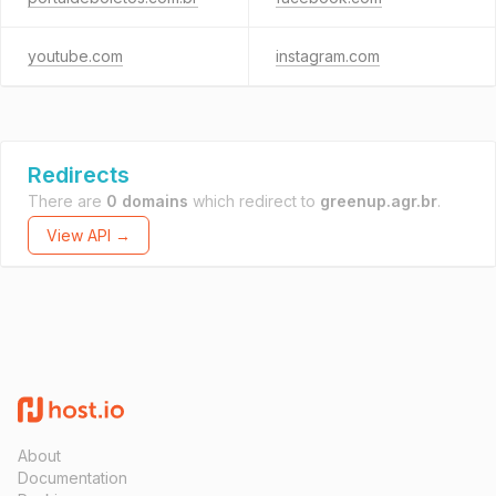
youtube.com
instagram.com
Redirects
There are
0 domains
which redirect to
greenup.agr.br
.
View API →
About
Documentation