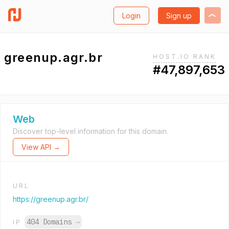
Login
Sign up
greenup.agr.br
HOST.IO RANK
#47,897,653
Web
Discover top-level information for this domain.
View API →
URL
https://greenup.agr.br/
404 Domains
→
IP