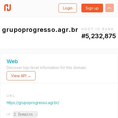
Login
Sign up
grupoprogresso.agr.br
HOST.IO RANK
#5,232,875
Web
Discover top-level information for this domain.
View API →
URL
https://grupoprogresso.agr.br/
2 Domains
→
IP