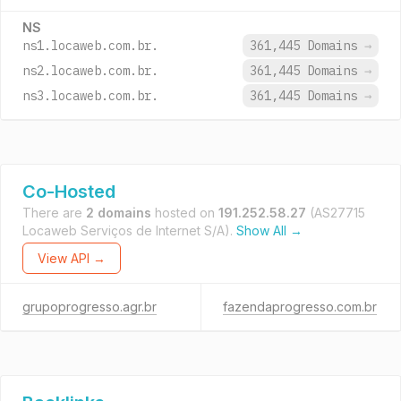
NS
ns1.locaweb.com.br.
361,445 Domains
→
ns2.locaweb.com.br.
361,445 Domains
→
ns3.locaweb.com.br.
361,445 Domains
→
Co-Hosted
There are
2 domains
hosted on
191.252.58.27
(AS27715
Locaweb Serviços de Internet S/A).
Show All →
View API →
grupoprogresso.agr.br
fazendaprogresso.com.br