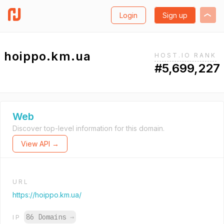
Login
Sign up
hoippo.km.ua
HOST.IO RANK
#5,699,227
Web
Discover top-level information for this domain.
View API →
URL
https://hoippo.km.ua/
86 Domains
→
IP