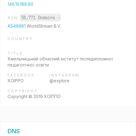
146.19.188.80
58,771 Domains
→
ASN
AS49981
WorldStream B.V.
COUNTRY
TITLE
Хмельницький обласний інститут післядипломної
педагогічної освіти
FACEBOOK
INSTAGRAM
XOIPPO
@explore
COPYRIGHT
Copyright © 2019 ХОІППО
DNS