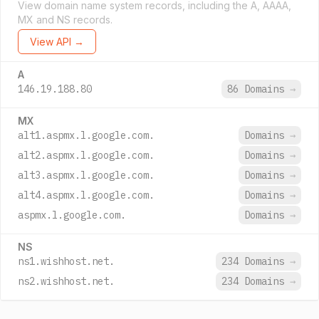
View domain name system records, including the A, AAAA,
MX and NS records.
View API →
A
146.19.188.80
86 Domains
→
MX
alt1.aspmx.l.google.com.
Domains
→
alt2.aspmx.l.google.com.
Domains
→
alt3.aspmx.l.google.com.
Domains
→
alt4.aspmx.l.google.com.
Domains
→
aspmx.l.google.com.
Domains
→
NS
ns1.wishhost.net.
234 Domains
→
ns2.wishhost.net.
234 Domains
→