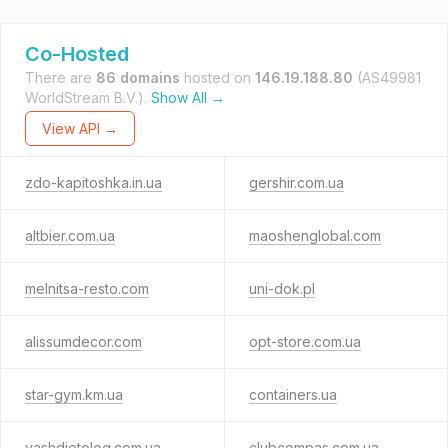
Co-Hosted
There are
86 domains
hosted on
146.19.188.80
(AS49981
WorldStream B.V.).
Show All →
View API →
zdo-kapitoshka.in.ua
gershir.com.ua
altbier.com.ua
maoshenglobal.com
melnitsa-resto.com
uni-dok.pl
alissumdecor.com
opt-store.com.ua
star-gym.km.ua
containers.ua
vashdietolog.com.ua
clubcompas.com.ua