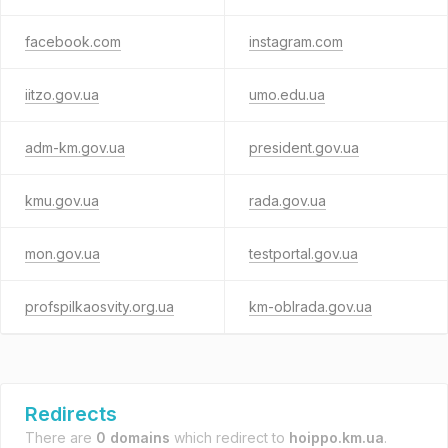
facebook.com
instagram.com
iitzo.gov.ua
umo.edu.ua
adm-km.gov.ua
president.gov.ua
kmu.gov.ua
rada.gov.ua
mon.gov.ua
testportal.gov.ua
profspilkaosvity.org.ua
km-oblrada.gov.ua
Redirects
There are
0 domains
which redirect to
hoippo.km.ua
.