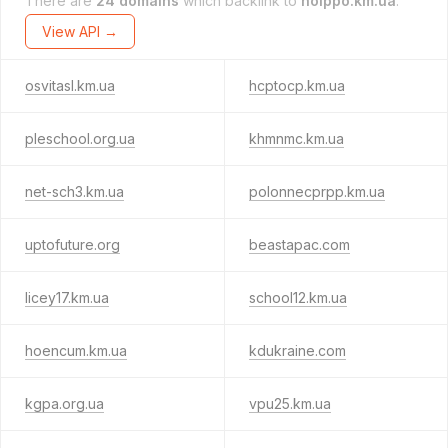
There are
24 domains
which backlink to
hoippo.km.ua
.
View API →
osvitasl.km.ua
hcptocp.km.ua
pleschool.org.ua
khmnmc.km.ua
net-sch3.km.ua
polonnecprpp.km.ua
uptofuture.org
beastapac.com
licey17.km.ua
school12.km.ua
hoencum.km.ua
kdukraine.com
kgpa.org.ua
vpu25.km.ua