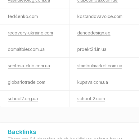
fed4enko.com
kostandovavoice.com
recovery-ukraine.com
dancedesign.ae
domaltbier.com.ua
proekt24.in.ua
sentosa-club.com.ua
stambulmarket.com.ua
globariotrade.com
kupava.com.ua
school2.org.ua
school-2.com
Backlinks