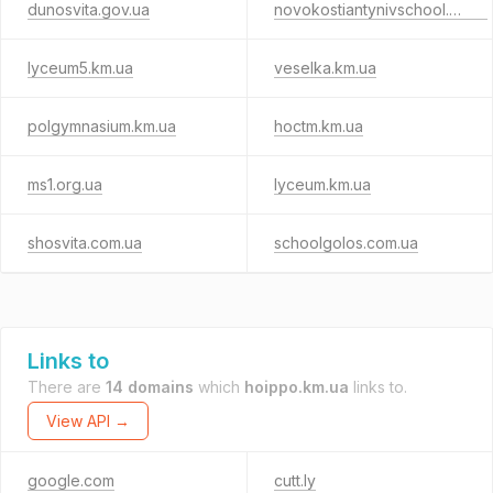
dunosvita.gov.ua
novokostiantynivschool.vn.ua
lyceum5.km.ua
veselka.km.ua
polgymnasium.km.ua
hoctm.km.ua
ms1.org.ua
lyceum.km.ua
shosvita.com.ua
schoolgolos.com.ua
Links to
There are
14 domains
which
hoippo.km.ua
links to.
View API →
google.com
cutt.ly