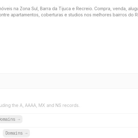
 imóveis na Zona Sul, Barra da Tijuca e Recreio. Compra, venda, alu
ontre apartamentos, coberturas e studios nos melhores bairros do R
uding the A, AAAA, MX and NS records.
Domains
→
.
Domains
→