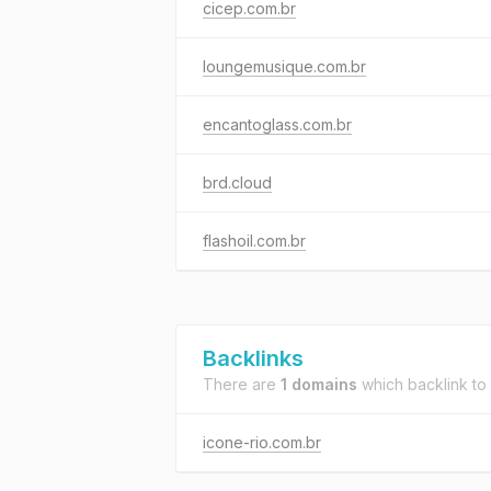
cicep.com.br
loungemusique.com.br
encantoglass.com.br
brd.cloud
flashoil.com.br
Backlinks
There are
1 domains
which backlink to
icone-rio.com.br