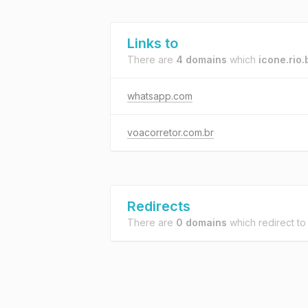
Links to
There are
4 domains
which
icone.rio.
whatsapp.com
voacorretor.com.br
Redirects
There are
0 domains
which redirect t