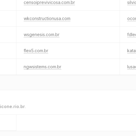
censoiprevivicosa.com.br
silv
wkconstructionusa.com
ocom
wsgenesis.com.br
fdle
flex5.com.br
kata
ngwsistems.com.br
lus
icone.rio.br
.