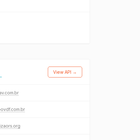
View API →
 →
av.com.br
povdf.com.br
izaors.org