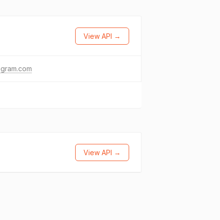
View API →
agram.com
View API →