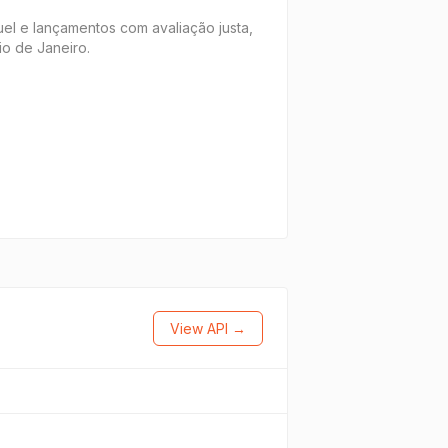
guel e lançamentos com avaliação justa,
io de Janeiro.
View API →