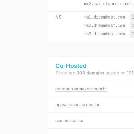
mx2.mailchannels.net
NS
ns1.dreamhost.com.
ns2.dreamhost.com.
ns3.dreamhost.com.
Co-Hosted
There are
308 domains
hosted on
191
novoagroarmazem.com.br
ogivamecanica.com.br
usemei.com.br