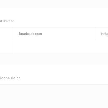
br
links to.
facebook.com
inst
o
icone.rio.br
.