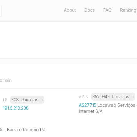
About
Docs
FAQ
Ranking
domain.
367,045 Domains
→
ASN
308 Domains
→
IP
AS27715
Locaweb Serviços
191.6.210.238
Internet S/A
Sul, Barra e Recreio RJ