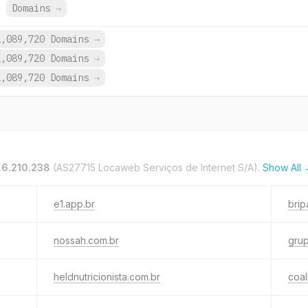
.
Domains
→
1,089,720 Domains
→
1,089,720 Domains
→
1,089,720 Domains
→
.6.210.238
(AS27715 Locaweb Serviços de Internet S/A).
Show All
e1.app.br
brip
nossah.com.br
gru
heldnutricionista.com.br
coal