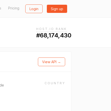
s
Pricing
Login
Sign up
HOST.IO RANK
#68,174,430
View API →
COUNTRY
 de