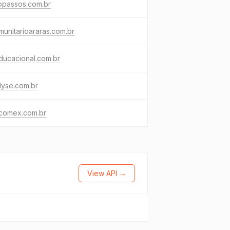
iopassos.com.br
unitarioararas.com.br
ducacional.com.br
lyse.com.br
acomex.com.br
View API →