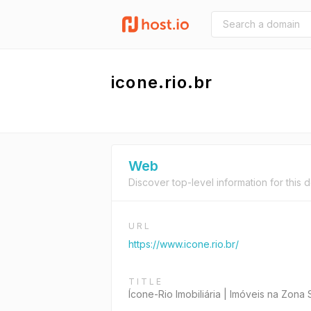
icone.rio.br
Web
Discover top-level information for this 
URL
https://www.icone.rio.br/
TITLE
Ícone-Rio Imobiliária | Imóveis na Zona 