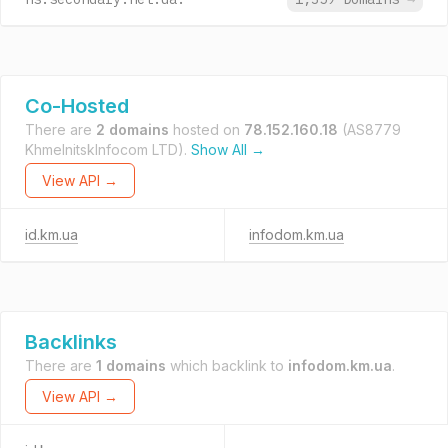
Co-Hosted
There are
2 domains
hosted on
78.152.160.18
(AS8779
KhmelnitskInfocom LTD).
Show All →
View API →
id.km.ua
infodom.km.ua
Backlinks
There are
1 domains
which backlink to
infodom.km.ua
.
View API →