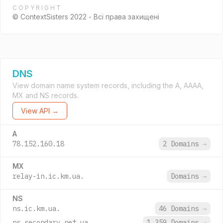
COPYRIGHT
© ContextSisters 2022 - Всі права захищені
DNS
View domain name system records, including the A, AAAA,
MX and NS records.
View API →
A
78.152.160.18
2 Domains
→
MX
relay-in.ic.km.ua.
Domains
→
NS
ns.ic.km.ua.
46 Domains
→
ns.secondary.net.ua.
1,359 Domains
→