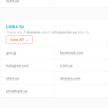
id.km.ua
Links to
There are
7 domains
which
infodom.km.ua
links to.
View API →
goo.gl
facebook.com
instagram.com
ic.km.ua
id.km.ua
ukrpays.com
privatbank.ua