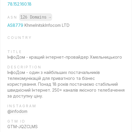
78.152.160.18
126 Domains
→
ASN
AS8779
KhmelnitskInfocom LTD
COUNTRY
TITLE
ІнфоДом - кращий інтернет-провайдер Хмельницького
DESCRIPTION
ІнфоДом - один з найбільших постачальників
телекомунікацій для приватного та бізнес
користування. Понад 18 років постачаємо стабільний
швидкісний Інтернет. 250+ каналів якісного телебачення
за доступну ціну.
INSTAGRAM
@infodom
GTM ID
GTM-JQZCLMS