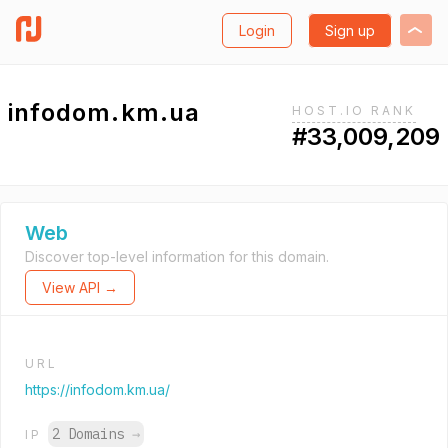
Login
Sign up
infodom.km.ua
HOST.IO RANK
#33,009,209
Web
Discover top-level information for this domain.
View API →
URL
https://infodom.km.ua/
2 Domains
→
IP