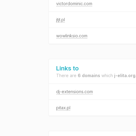
victordominic.com
jtjt.pl
wowlinksio.com
Links to
There are
6 domains
which
j-elita.org
dj-extensions.com
pitax.pl