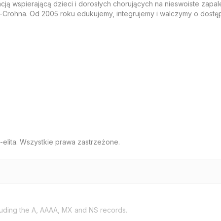
ją wspierającą dzieci i dorosłych chorujących na nieswoiste zapale
o-Crohna. Od 2005 roku edukujemy, integrujemy i walczymy o dost
elita. Wszystkie prawa zastrzeżone.
uding the A, AAAA, MX and NS records.