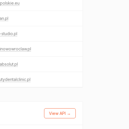
polskie.eu
an.pl
studio.pl
inowowroclaw.pl
absolut.pl
tydentalclinic.pl
View API →