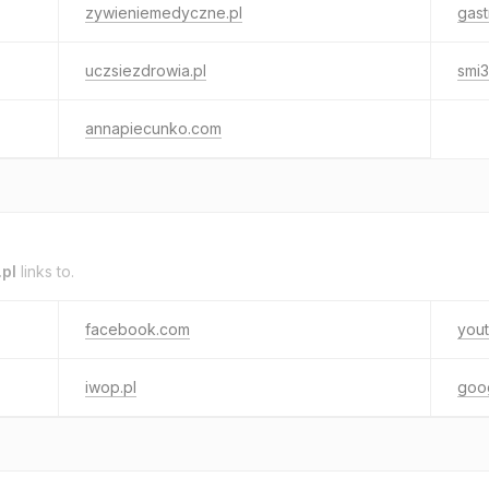
zywieniemedyczne.pl
gast
uczsiezdrowia.pl
smi3
annapiecunko.com
.pl
links to.
facebook.com
you
iwop.pl
goo