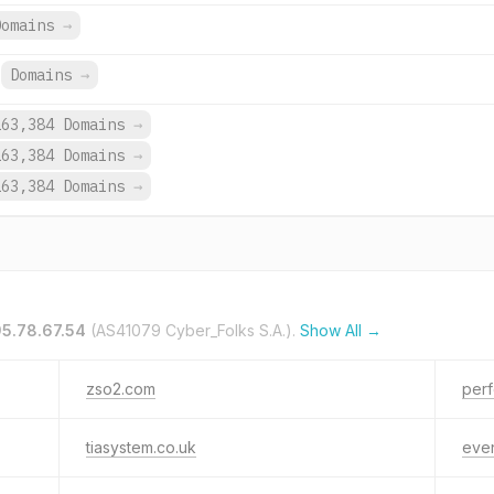
Domains
→
Domains
→
163,384 Domains
→
163,384 Domains
→
163,384 Domains
→
95.78.67.54
(AS41079 Cyber_Folks S.A.).
Show All →
zso2.com
perf
tiasystem.co.uk
even