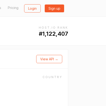
s
Pricing
Login
Sign up
HOST.IO RANK
#1,122,407
View API →
COUNTRY