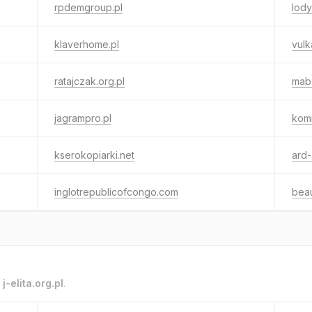
rpdemgroup.pl
lody
klaverhome.pl
vulk
ratajczak.org.pl
mab-
jagrampro.pl
kom
kserokopiarki.net
ard-
inglotrepublicofcongo.com
beau
o
j-elita.org.pl
.