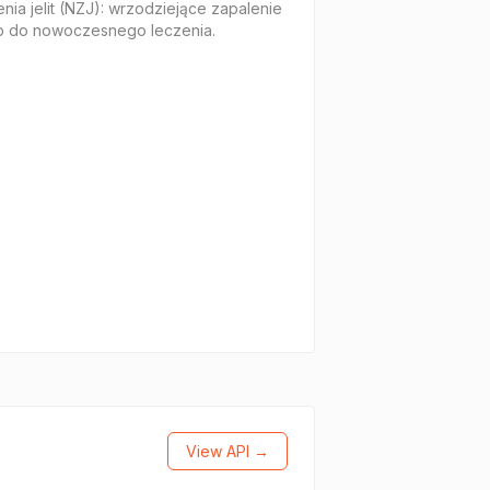
nia jelit (NZJ): wrzodziejące zapalenie
ęp do nowoczesnego leczenia.
View API →