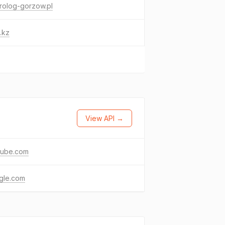
rolog-gorzow.pl
.kz
View API →
tube.com
gle.com