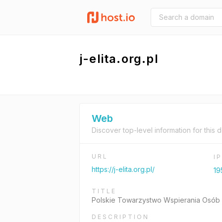
j-elita.org.pl
Web
Discover top-level information for this 
URL
I
https://j-elita.org.pl/
19
TITLE
Polskie Towarzystwo Wspierania Osób z 
DESCRIPTION