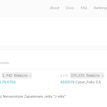
About
Docs
FAQ
Ranking
domain.
1,942 Domains
→
235,653 Domains
→
P
ASN
5.78.67.54
AS41079
Cyber_Folks S.A.
Nieswoistymi Zapaleniami Jelita "J-elita"