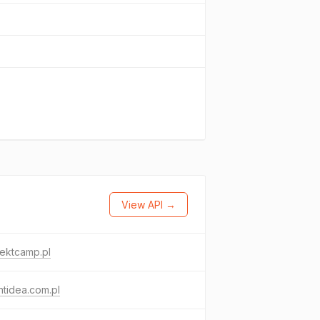
View API →
ektcamp.pl
tidea.com.pl