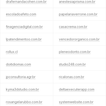
drafernandacohen.com.br
anestesiaprisma.com.br
escoladoafeto.com
papelariaverrone.com.br
finagenciadigital.com.br
casacrema.com.br
lpatendimentoo.com.br
vencedororganico.com.br
rollux.cl
pleneodonto.com.br
doitidiomas.com
studio248.com.br
jpconsultoria.agr.br
ricalonas.com.br
kyma3dstudio.com.br
deltaexecuterapp.com
rosangelarubbo.com.br
systemwebsite.com.br