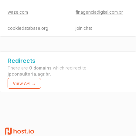
waze.com
finagenciadigital.com.br
cookiedatabase.org
join.chat
Redirects
There are
0 domains
which redirect to
jpconsultoria.agr.br
.
View API →