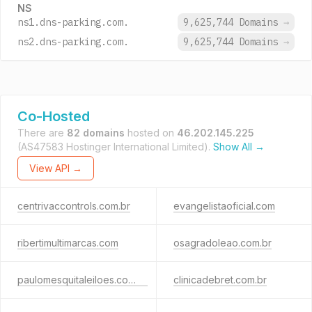
NS
ns1.dns-parking.com.
9,625,744 Domains
→
ns2.dns-parking.com.
9,625,744 Domains
→
Co-Hosted
There are
82 domains
hosted on
46.202.145.225
(AS47583 Hostinger International Limited).
Show All →
View API →
centrivaccontrols.com.br
evangelistaoficial.com
ribertimultimarcas.com
osagradoleao.com.br
paulomesquitaleiloes.com.br
clinicadebret.com.br