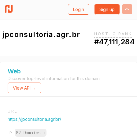
Login
Sign up
jpconsultoria.agr.br
HOST.IO RANK
#47,111,284
Web
Discover top-level information for this domain.
View API →
URL
https://jpconsultoria.agr.br/
82 Domains
→
IP