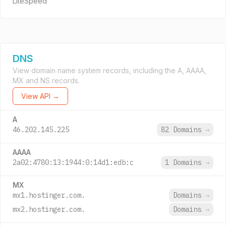
LiteSpeed
DNS
View domain name system records, including the A, AAAA,
MX and NS records.
View API →
A
46.202.145.225
82 Domains
→
AAAA
2a02:4780:13:1944:0:14d1:edb:c
1 Domains
→
MX
mx1.hostinger.com.
Domains
→
mx2.hostinger.com.
Domains
→