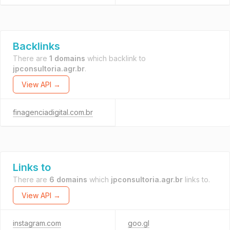
Backlinks
There are
1 domains
which backlink to
jpconsultoria.agr.br
.
View API →
finagenciadigital.com.br
Links to
There are
6 domains
which
jpconsultoria.agr.br
links to.
View API →
instagram.com
goo.gl