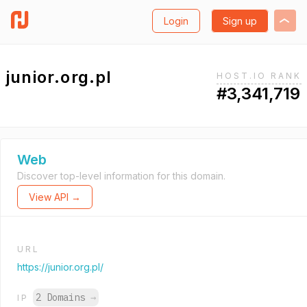
Login
Sign up
junior.org.pl
HOST.IO RANK
#3,341,719
Web
Discover top-level information for this domain.
View API →
URL
https://junior.org.pl/
2 Domains
→
IP