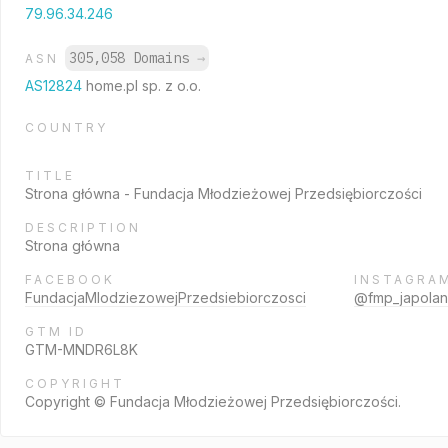
79.96.34.246
305,058 Domains
→
ASN
AS12824
home.pl sp. z o.o.
COUNTRY
TITLE
Strona główna - Fundacja Młodzieżowej Przedsiębiorczości
DESCRIPTION
Strona główna
FACEBOOK
INSTAGRA
FundacjaMlodziezowejPrzedsiebiorczosci
@fmp_japola
GTM ID
GTM-MNDR6L8K
COPYRIGHT
Copyright © Fundacja Młodzieżowej Przedsiębiorczości.