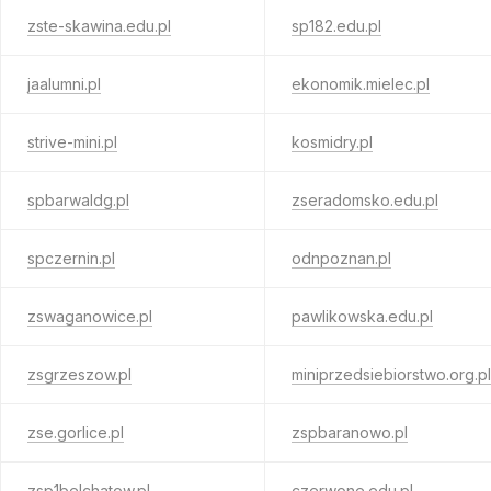
zste-skawina.edu.pl
sp182.edu.pl
jaalumni.pl
ekonomik.mielec.pl
strive-mini.pl
kosmidry.pl
spbarwaldg.pl
zseradomsko.edu.pl
spczernin.pl
odnpoznan.pl
zswaganowice.pl
pawlikowska.edu.pl
zsgrzeszow.pl
miniprzedsiebiorstwo.org.pl
zse.gorlice.pl
zspbaranowo.pl
zsp1belchatow.pl
czerwone.edu.pl