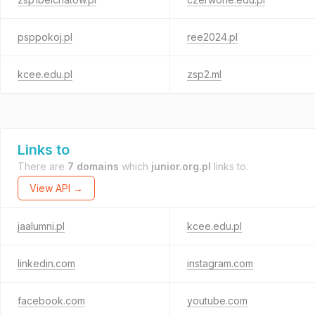
psppokoj.pl
ree2024.pl
kcee.edu.pl
zsp2.ml
Links to
There are
7 domains
which
junior.org.pl
links to.
View API →
jaalumni.pl
kcee.edu.pl
linkedin.com
instagram.com
facebook.com
youtube.com