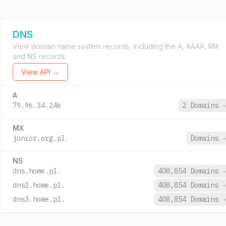
DNS
View domain name system records, including the A, AAAA, MX
and NS records.
View API →
A
79.96.34.246
2 Domains
MX
junior.org.pl.
Domains
NS
dns.home.pl.
408,854 Domains
dns2.home.pl.
408,854 Domains
dns3.home.pl.
408,854 Domains