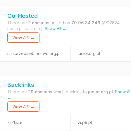
Co-Hosted
There are
2 domains
hosted on
79.96.34.246
(AS12824
home.pl sp. z o.o.).
Show All →
View API →
miniprzedsiebiorstwo.org.pl
junior.org.pl
Backlinks
There are
29 domains
which backlink to
junior.org.pl
.
Show Al
→
View API →
zs-1.site
zsp9.pl