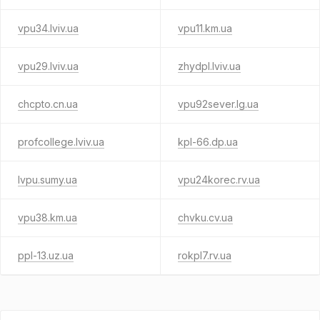
vpu34.lviv.ua
vpu11.km.ua
vpu29.lviv.ua
zhydpl.lviv.ua
chcpto.cn.ua
vpu92sever.lg.ua
profcollege.lviv.ua
kpl-66.dp.ua
lvpu.sumy.ua
vpu24korec.rv.ua
vpu38.km.ua
chvku.cv.ua
ppl-13.uz.ua
rokpl7.rv.ua