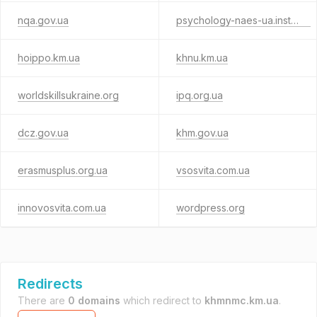
nqa.gov.ua
psychology-naes-ua.institute
hoippo.km.ua
khnu.km.ua
worldskillsukraine.org
ipq.org.ua
dcz.gov.ua
khm.gov.ua
erasmusplus.org.ua
vsosvita.com.ua
innovosvita.com.ua
wordpress.org
Redirects
There are
0 domains
which redirect to
khmnmc.km.ua
.