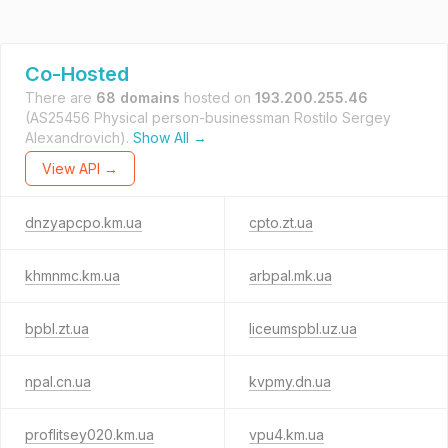
Co-Hosted
There are
68 domains
hosted on
193.200.255.46
(AS25456 Physical person-businessman Rostilo Sergey
Alexandrovich).
Show All →
View API →
dnzyapcpo.km.ua
cpto.zt.ua
khmnmc.km.ua
arbpal.mk.ua
bpbl.zt.ua
liceumspbl.uz.ua
npal.cn.ua
kvpmy.dn.ua
proflitsey020.km.ua
vpu4.km.ua