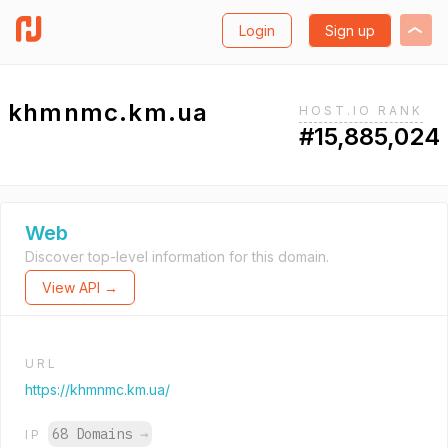
Login
Sign up
khmnmc.km.ua
HOST.IO RANK
#15,885,024
Web
Discover top-level information for this domain.
View API →
URL
https://khmnmc.km.ua/
68 Domains
→
IP