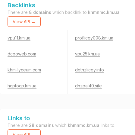
Backlinks
There are
8 domains
which backlink to
khmnmc.km.ua
.
View API →
vpu11.km.ua
proflicey008.km.ua
dcpoweb.com
vpu25.km.ua
khm-lyceum.com
dptnzlicey.info
hcptocp.km.ua
dnzpal40.site
Links to
There are
28 domains
which
khmnmc.km.ua
links to.
View API →