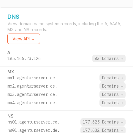
DNS
View domain name system records, including the A, AAAA,
MX and NS records.
View API →
A
185.166.23.126
83 Domains
→
MX
mx1.agenturserver.de.
Domains
→
mx2.agenturserver.de.
Domains
→
mx3.agenturserver.de.
Domains
→
mx4.agenturserver.de.
Domains
→
NS
ns01.agenturserver.co.
177,625 Domains
→
ns01.agenturserver.de.
177,632 Domains
→