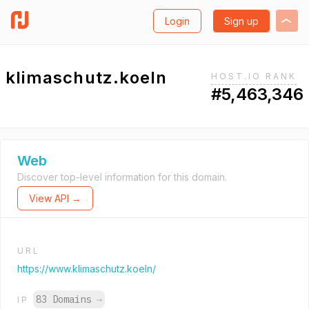
Login
Sign up
klimaschutz.koeln
HOST.IO RANK
#5,463,346
Web
Discover top-level information for this domain.
View API →
URL
https://www.klimaschutz.koeln/
83 Domains
→
IP