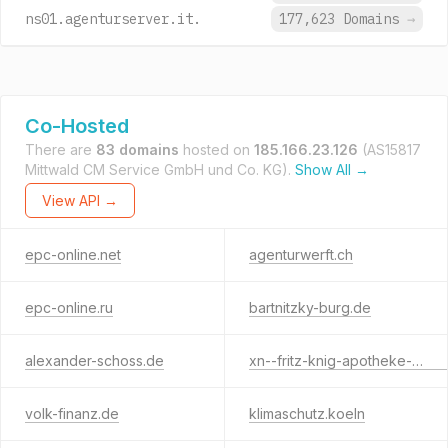
ns01.agenturserver.it.
177,623 Domains
→
Co-Hosted
There are
83 domains
hosted on
185.166.23.126
(AS15817
Mittwald CM Service GmbH und Co. KG).
Show All →
View API →
epc-online.net
agenturwerft.ch
epc-online.ru
bartnitzky-burg.de
alexander-schoss.de
xn--fritz-knig-apotheke-w6b.de
volk-finanz.de
klimaschutz.koeln