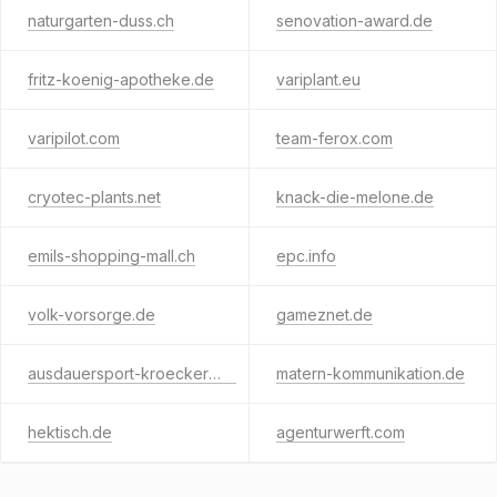
naturgarten-duss.ch
senovation-award.de
fritz-koenig-apotheke.de
variplant.eu
varipilot.com
team-ferox.com
cryotec-plants.net
knack-die-melone.de
emils-shopping-mall.ch
epc.info
volk-vorsorge.de
gameznet.de
ausdauersport-kroeckert.de
matern-kommunikation.de
hektisch.de
agenturwerft.com