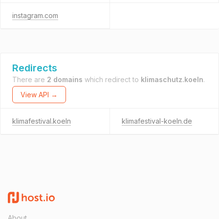
instagram.com
Redirects
There are
2 domains
which redirect to
klimaschutz.koeln
.
View API →
klimafestival.koeln
klimafestival-koeln.de
About