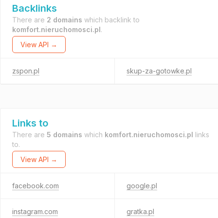
Backlinks
There are
2 domains
which backlink to
komfort.nieruchomosci.pl
.
View API →
zspon.pl
skup-za-gotowke.pl
Links to
There are
5 domains
which
komfort.nieruchomosci.pl
links
to.
View API →
facebook.com
google.pl
instagram.com
gratka.pl