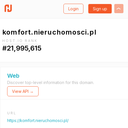
Login
Sign up
komfort.nieruchomosci.pl
HOST.IO RANK
#21,995,615
Web
Discover top-level information for this domain.
View API →
URL
https://komfort.nieruchomosci.pl/