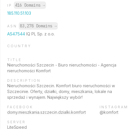
416 Domains
→
IP
185.110.51.103
83,278 Domains
→
ASN
AS47544
IQ PL Sp. z o.o.
COUNTRY
TITLE
Nieruchomości Szczecin - Biuro nieruchomości - Agencja
nieruchomości Komfort
DESCRIPTION
Nieruchomości Szczecin. Komfort biuro nieruchomości w
Szczecinie. Oferty, działki, domy, mieszkania, lokale na
sprzedaż i wynajem. Największy wybór!
FACEBOOK
INSTAGRAM
domy.mieszkania.szczecin.dzialki.komfort
@komfort
SERVER
LiteSpeed