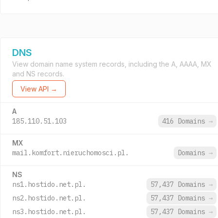
DNS
View domain name system records, including the A, AAAA, MX
and NS records.
View API →
A
185.110.51.103
416 Domains
→
MX
mail.komfort.nieruchomosci.pl.
Domains
→
NS
ns1.hostido.net.pl.
57,437 Domains
→
ns2.hostido.net.pl.
57,437 Domains
→
ns3.hostido.net.pl.
57,437 Domains
→