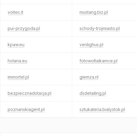
voitec.it
mustang.biz.pl
pui-przygoda.pl
schody-trojmiasto.pl
kpaw.eu
venlighus.pl
holana.eu
fotowoltaikamce.pl
immortel.pl
giemza.nl
bezpiecznadotacja.pl
dsdetailing.pl
poznanskiagent.pl
sztukateria.bialystok.pl