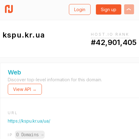
Login
Sign up
kspu.kr.ua
HOST.IO RANK
#42,901,405
Web
Discover top-level information for this domain.
View API →
URL
https://kspu.kr.ua/ua/
0 Domains
→
IP