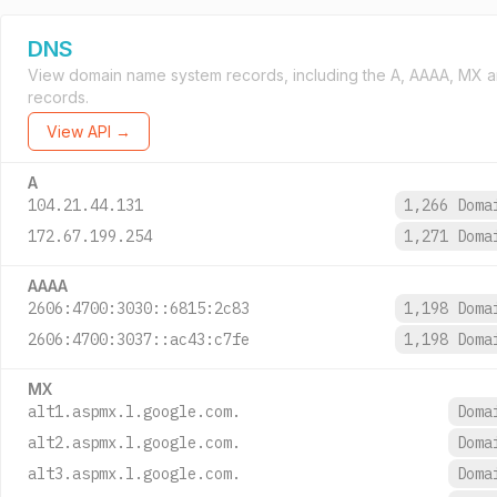
DNS
View domain name system records, including the A, AAAA, MX 
records.
View API →
A
104.21.44.131
1,266 Dom
172.67.199.254
1,271 Dom
AAAA
2606:4700:3030::6815:2c83
1,198 Dom
2606:4700:3037::ac43:c7fe
1,198 Dom
MX
alt1.aspmx.l.google.com.
Dom
alt2.aspmx.l.google.com.
Dom
alt3.aspmx.l.google.com.
Dom