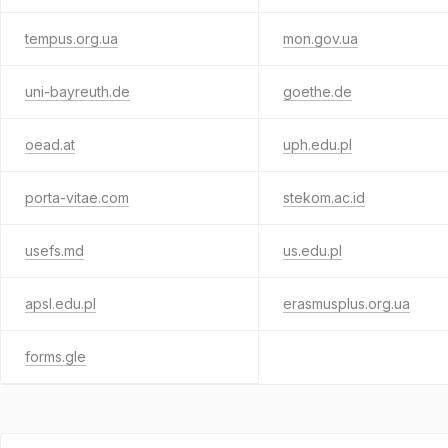
tempus.org.ua
mon.gov.ua
uni-bayreuth.de
goethe.de
oead.at
uph.edu.pl
porta-vitae.com
stekom.ac.id
usefs.md
us.edu.pl
apsl.edu.pl
erasmusplus.org.ua
forms.gle