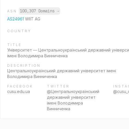
100,307 Domains
→
ASN
AS24961
WIIT AG
COUNTRY
TITLE
Університет — Центральноукраїнський державний універс
імені Володимира Винниченка
DESCRIPTION
Центральноукраїнський державний університет імені
Володимира Винниченка
FACEBOOK
TWITTER
INSTA
cusu.edu.ua
@Центральноукраїнський
@cusu_of
державний університет
імені Володимира
Винниченка