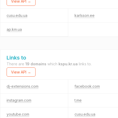
View API →
cusu.edu.ua
karlsson.ee
ap.km.ua
Links to
There are
19 domains
which
kspu.kr.ua
links to.
View API →
dj-extensions.com
facebook.com
instagram.com
t.me
youtube.com
cusu.edu.ua