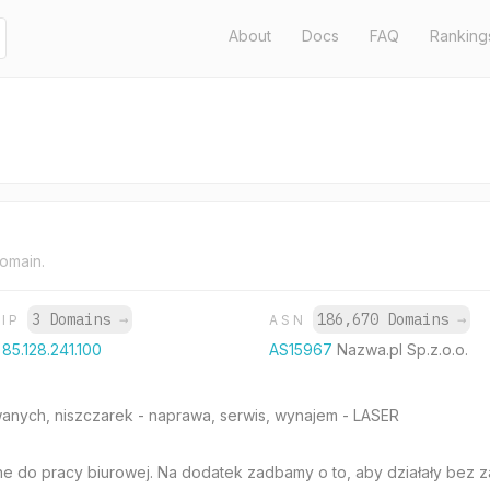
About
Docs
FAQ
Ranking
domain.
3 Domains
→
186,670 Domains
→
IP
ASN
85.128.241.100
AS15967
Nazwa.pl Sp.z.o.o.
nych, niszczarek - naprawa, serwis, wynajem - LASER
 do pracy biurowej. Na dodatek zadbamy o to, aby działały bez z