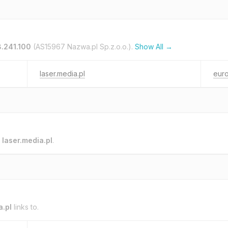
8.241.100
(AS15967 Nazwa.pl Sp.z.o.o.).
Show All →
laser.media.pl
eur
o
laser.media.pl
.
a.pl
links to.