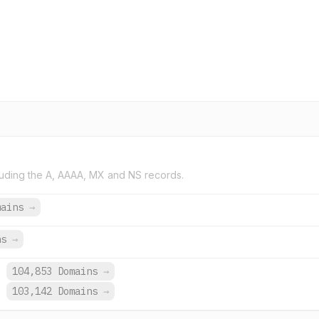
uding the A, AAAA, MX and NS records.
mains
→
ns
→
104,853 Domains
→
.
103,142 Domains
→