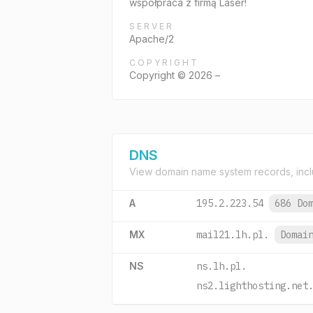
współpraca z firmą Laser!
SERVER
Apache/2
COPYRIGHT
Copyright © 2026 –
DNS
View domain name system records, incl
A
195.2.223.54
686 Do
MX
mail21.lh.pl.
Domai
NS
ns.lh.pl.
ns2.lighthosting.net