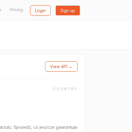
s
Pricing
Login
Sign up
View API →
COUNTRY
arzutu. Sprawdź, co jeszcze gwarantuje