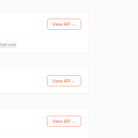
View API →
ohel.com
View API →
View API →