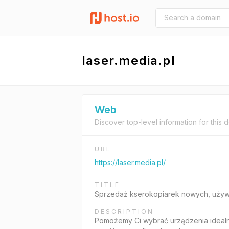
laser.media.pl
Web
Discover top-level information for this 
URL
https://laser.media.pl/
TITLE
Sprzedaż kserokopiarek nowych, używa
DESCRIPTION
Pomożemy Ci wybrać urządzenia idealne