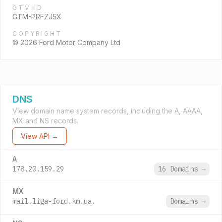
GTM ID
GTM-PRFZJ5X
COPYRIGHT
© 2026 Ford Motor Company Ltd
DNS
View domain name system records, including the A, AAAA,
MX and NS records.
View API →
A
178.20.159.29
16 Domains
→
MX
mail.liga-ford.km.ua.
Domains
→