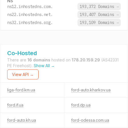
NS
ns12.inhostedns.com.
193,372 Domains
→
ns22.inhostedns.net.
193,407 Domains
→
ns32.inhostedns.org.
193,109 Domains
→
Co-Hosted
There are
16 domains
hosted on
178.20.159.29
(AS42331
PE Freehost).
Show All →
View API →
liga-ford.km.ua
ford-auto.kharkov.ua
ford.if.ua
ford.dp.ua
ford-auto.kh.ua
ford-odessa.com.ua