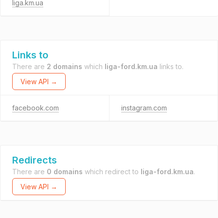
liga.km.ua
Links to
There are
2 domains
which
liga-ford.km.ua
links to.
View API →
facebook.com
instagram.com
Redirects
There are
0 domains
which redirect to
liga-ford.km.ua
.
View API →