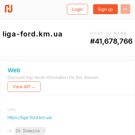
Login
Sign up
liga-ford.km.ua
HOST.IO RANK
#41,678,766
Web
Discover top-level information for this domain.
View API →
URL
https://liga-ford.km.ua/
16 Domains
→
IP