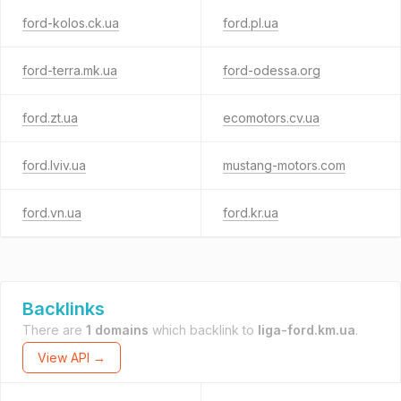
ford-kolos.ck.ua
ford.pl.ua
ford-terra.mk.ua
ford-odessa.org
ford.zt.ua
ecomotors.cv.ua
ford.lviv.ua
mustang-motors.com
ford.vn.ua
ford.kr.ua
Backlinks
There are
1 domains
which backlink to
liga-ford.km.ua
.
View API →