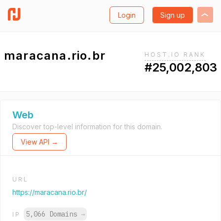
Login
Sign up
maracana.rio.br
HOST.IO RANK
#25,002,803
Web
Discover top-level information for this domain.
View API →
URL
https://maracana.rio.br/
5,066 Domains
→
IP