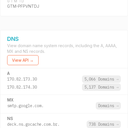
GTM ID
GTM-PFPVNTDJ
DNS
View domain name system records, including the A, AAAA,
MX and NS records.
View API →
A
170.82.173.30
5,066 Domains
→
170.82.174.30
5,137 Domains
→
MX
smtp.google.com.
Domains
→
NS
deck.ns.gocache.com.br.
738 Domains
→