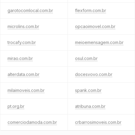
garotocomlocal.com.br
flexform.com.br
microlins.com.br
opcaoimovel.com.br
trocafy.com.br
meioemensagem.com.br
mirao.com.br
osul.com.br
alterdata.com.br
docesvovo.com.br
milaimoveis.com.br
spank.com.br
pt.org.br
atribuna.com.br
comerciodamoda.com.br
crbarrosimoveis.com.br