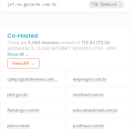
jet.ns.gocache.com.br.
738 Domains
→
Co-Hosted
There are
5,066 domains
hosted on
170.82.173.30
(AS266444 3L CLOUD INTERNET SERVICES LTDA - EPP).
Show All →
View API →
campograndenews.com.br
empregos.com.br
pbh.gov.br
neofeed.com.br
flamengo.com.br
educamaisbrasil.com.br
pleno.news
posthaus.com.br