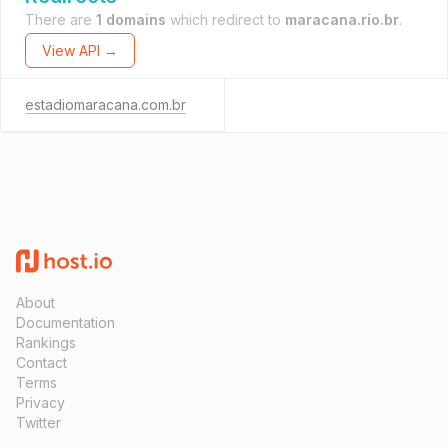
There are
1 domains
which redirect to
maracana.rio.br
.
View API →
estadiomaracana.com.br
About
Documentation
Rankings
Contact
Terms
Privacy
Twitter