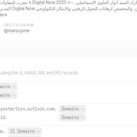
ا … Lire plus إعطاء
y Chain»
INSTAGRAM
@marocpme
uding the A, AAAA, MX and NS records.
mains
→
mains
→
.protection.outlook.com.
Domains
→
lid.
Domains
→
ma.
21 Domains
→