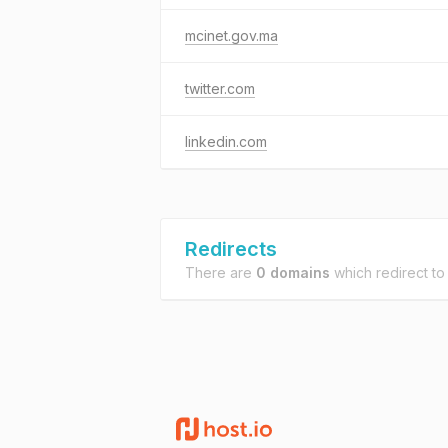
mcinet.gov.ma
twitter.com
linkedin.com
Redirects
There are
0 domains
which redirect t