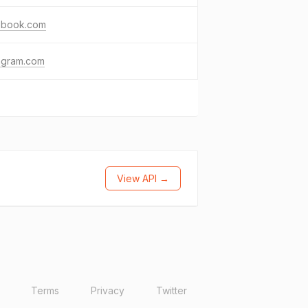
ebook.com
agram.com
View API →
Terms
Privacy
Twitter