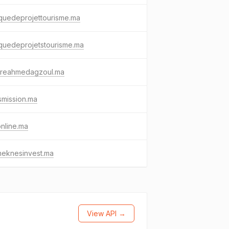
quedeprojettourisme.ma
quedeprojetstourisme.ma
treahmedagzoul.ma
smission.ma
nline.ma
meknesinvest.ma
View API →