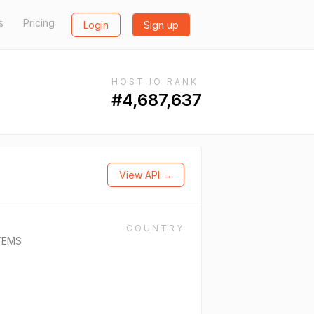
s
Pricing
Login
Sign up
HOST.IO RANK
#4,687,637
View API →
COUNTRY
TEMS