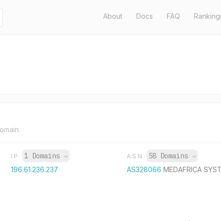
About
Docs
FAQ
Ranking
domain.
1 Domains
→
58 Domains
→
IP
ASN
196.61.236.237
AS328066
MEDAFRICA SYS