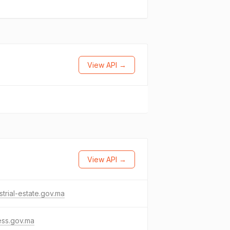
View API →
View API →
strial-estate.gov.ma
ess.gov.ma