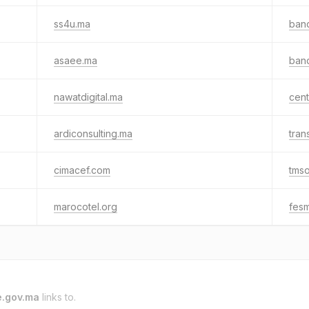
ss4u.ma
ban
asaee.ma
ban
nawatdigital.ma
cen
ardiconsulting.ma
tran
cimacef.com
tmso
marocotel.org
fes
.gov.ma
links to.