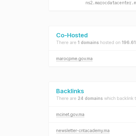
ns2.marocdatacenter.
Co-Hosted
There are
1 domains
hosted on
196.61
marocpme.gov.ma
Backlinks
There are
24 domains
which backlink 
mcinet.gov.ma
newsletter-cntacademy.ma