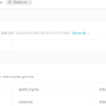
ma.
21 Domains
→
.236.237
(AS328066 MEDAFRICA SYSTEMS).
Show All →
to
marocpme.gov.ma
.
apebi.org.ma
indu
solam.ma
mta