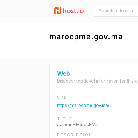
marocpme.gov.ma
Web
Discover top-level information for this 
URL
https://marocpme.gov.ma/
TITLE
Acceuil - MarocPME
DESCRIPTION