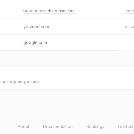
banqueprojetstourisme.ma
fac
youtube.com
inst
google.com
o
marocpme.gov.ma
.
About
Documentation
Rankings
Contact