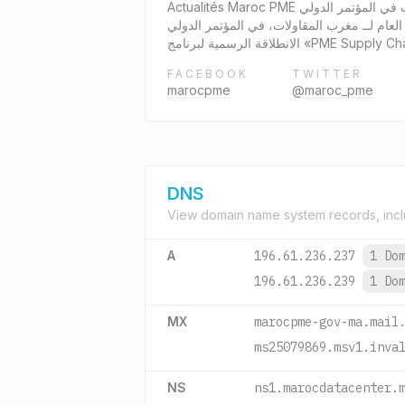
Actualités Maroc PME مغرب المقاولات في المؤتمر الدولي « Digital Now 2025 » – المنعقد من 10 إلى 12 دجنبر بالدار البيضاء، شارك السيد أنوار العلوي الإسماعيلي،
المدير العام لــ مغرب المقاولات، في المؤتمر الدولي Digital Now لذي ينظمه نادي المسيرين، والمخصص لرهانات التحول الرقمي والابتكار التكنولوجي
الانطلاقة الرسمية لبرنامج «PME Suppl
FACEBOOK
TWITTER
marocpme
@maroc_pme
DNS
View domain name system records, incl
A
196.61.236.237
1 Do
196.61.236.239
1 Do
MX
marocpme-gov-ma.mail
ms25079869.msv1.inva
NS
ns1.marocdatacenter.