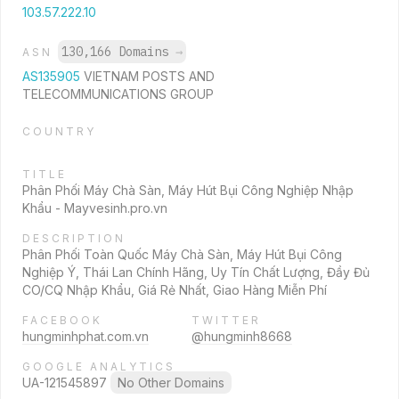
103.57.222.10
130,166 Domains
→
ASN
AS135905
VIETNAM POSTS AND
TELECOMMUNICATIONS GROUP
COUNTRY
TITLE
Phân Phối Máy Chà Sàn, Máy Hút Bụi Công Nghiệp Nhập
Khẩu - Mayvesinh.pro.vn
DESCRIPTION
Phân Phối Toàn Quốc Máy Chà Sàn, Máy Hút Bụi Công
Nghiệp Ý, Thái Lan Chính Hãng, Uy Tín Chất Lượng, Đầy Đủ
CO/CQ Nhập Khẩu, Giá Rẻ Nhất, Giao Hàng Miễn Phí
FACEBOOK
TWITTER
hungminhphat.com.vn
@hungminh8668
GOOGLE ANALYTICS
UA-121545897
No Other Domains