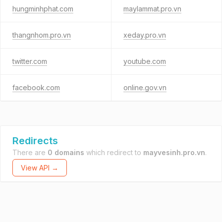
hungminhphat.com
maylammat.pro.vn
thangnhom.pro.vn
xeday.pro.vn
twitter.com
youtube.com
facebook.com
online.gov.vn
Redirects
There are
0 domains
which redirect to
mayvesinh.pro.vn
.
View API →