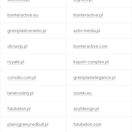
tiointeractive.eu
tiointeractive.pl
greinplastceramic.pl
activ-media.pl
oknavip.pl
tiointeractive.com
royale.pl
ksport-complex.pl
concilio.com.pl
greinplastelegance.pl
tanierosliny.pl
ziomki.eu
futubeton.pl
azyldesign.pl
planogramyredbull.pl
futubeton.com