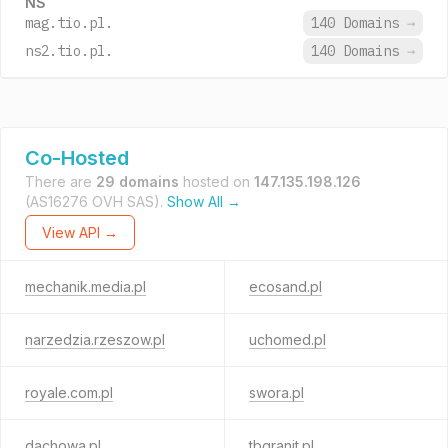
NS
mag.tio.pl.
140 Domains
→
ns2.tio.pl.
140 Domains
→
Co-Hosted
There are
29 domains
hosted on
147.135.198.126
(AS16276 OVH SAS).
Show All →
View API →
mechanik.media.pl
ecosand.pl
narzedzia.rzeszow.pl
uchomed.pl
royale.com.pl
swora.pl
dachowa.pl
tbgranit.pl