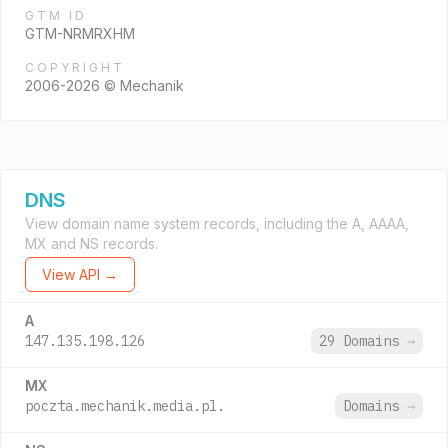
GTM ID
GTM-NRMRXHM
COPYRIGHT
2006-2026 © Mechanik
DNS
View domain name system records, including the A, AAAA,
MX and NS records.
View API →
A
147.135.198.126
29 Domains
→
MX
poczta.mechanik.media.pl.
Domains
→