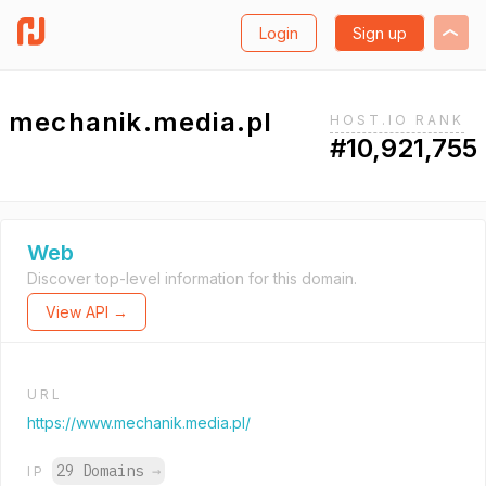
Login
Sign up
mechanik.media.pl
HOST.IO RANK
#10,921,755
Web
Discover top-level information for this domain.
View API →
URL
https://www.mechanik.media.pl/
29 Domains
→
IP