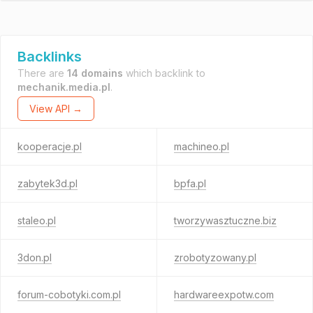
Backlinks
There are
14 domains
which backlink to
mechanik.media.pl
.
View API →
kooperacje.pl
machineo.pl
zabytek3d.pl
bpfa.pl
staleo.pl
tworzywasztuczne.biz
3don.pl
zrobotyzowany.pl
forum-cobotyki.com.pl
hardwareexpotw.com