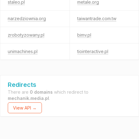
staleo.pl
metale.org
narzedziownia.org
taiwantrade.com.tw
zrobotyzowany.pl
bimv.pl
unimachines.pl
tiointeractive.pl
Redirects
There are
0 domains
which redirect to
mechanik.media.pl
.
View API →