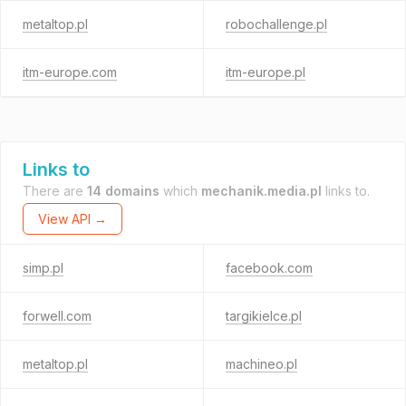
metaltop.pl
robochallenge.pl
itm-europe.com
itm-europe.pl
Links to
There are
14 domains
which
mechanik.media.pl
links to.
View API →
simp.pl
facebook.com
forwell.com
targikielce.pl
metaltop.pl
machineo.pl