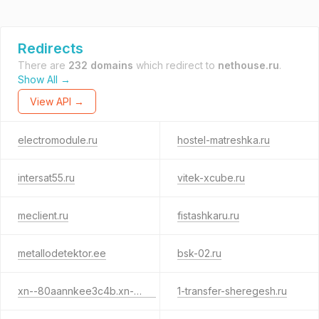
Redirects
There are
232 domains
which redirect to
nethouse.ru
.
Show All →
View API →
electromodule.ru
hostel-matreshka.ru
intersat55.ru
vitek-xcube.ru
meclient.ru
fistashkaru.ru
metallodetektor.ee
bsk-02.ru
xn--80aannkee3c4b.xn--p1ai
1-transfer-sheregesh.ru