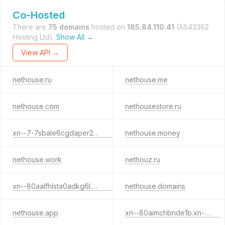
Co-Hosted
There are
75 domains
hosted on
185.84.110.41
(AS43362
Hosting Ltd).
Show All →
View API →
nethouse.ru
nethouse.me
nethouse.com
nethousestore.ru
xn--7-7sbale6cgdaper2a8mc.xn--p1ai
nethouse.money
nethouse.work
nethouz.ru
xn--80aalfhlsta0adkg6l.xn--p1ai
nethouse.domains
nethouse.app
xn--80aimchbnde1b.xn--p1ai