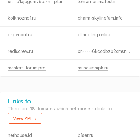
xn--e1ajegemv9e.xn--p1ai
tehran-animafest.ir
kolkhozno1.ru
charm-skylinefam.info
ospyconf.ru
dlmeeting.online
rediscrew.ru
xn-----6kccdbzb2cmsnzcd0a.xn--p1ai
masters-forum.pro
museummpk.ru
Links to
There are
18 domains
which
nethouse.ru
links to.
View API →
nethouse.id
b1ser.ru