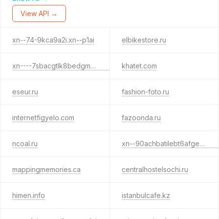
View API →
xn--74-9kca9a2i.xn--p1ai
elbikestore.ru
xn----7sbacgtlk8bedgmek9d.xn--p1ai
khatet.com
eseur.ru
fashion-foto.ru
internetfigyelo.com
fazoonda.ru
ncoal.ru
xn--90achbatilebt6afge4o.xn--p1ai
mappingmemories.ca
centralhostelsochi.ru
himen.info
istanbulcafe.kz