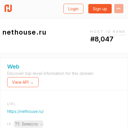
Login
Sign up
nethouse.ru
HOST.IO RANK
#8,047
Web
Discover top-level information for this domain.
View API →
URL
https://nethouse.ru/
75 Domains
→
IP