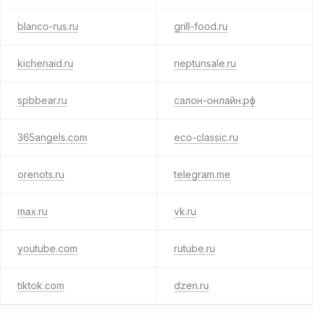
blanco-rus.ru
grill-food.ru
kichenaid.ru
neptunsale.ru
spbbear.ru
салон-онлайн.рф
365angels.com
eco-classic.ru
orenots.ru
telegram.me
max.ru
vk.ru
youtube.com
rutube.ru
tiktok.com
dzen.ru