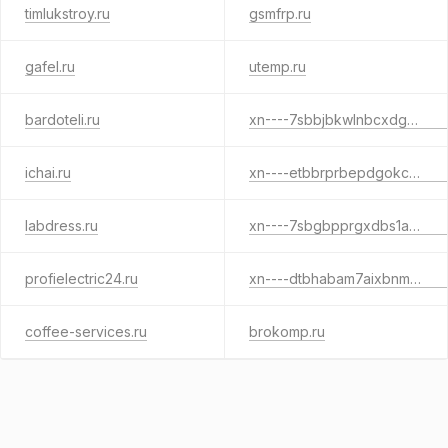
timlukstroy.ru
gsmfrp.ru
gafel.ru
utemp.ru
bardoteli.ru
xn----7sbbjbkwlnbcxdgbck0bpc0eyc9e.xn--p1ai
ichai.ru
xn----etbbrprbepdgokcu.xn--p1ai
labdress.ru
xn----7sbgbpprgxdbs1aw0d.xn--p1ai
profielectric24.ru
xn----dtbhabam7aixbnmigj4dxa4e8d.xn--p1ai
coffee-services.ru
brokomp.ru