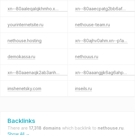
xn--80aaleqalqkhmho.xn--p1ai
xn--80aaecpatg2bb6afpde7f.xn--p1ai
yourinternetsite.ru
nethouse-team.ru
nethouse.hosting
xn--80ajhv0ahm.xn--p1acf
demokassa.ru
nethouus.ru
xn--80aaenaqk2ab3anhed2f.xn--p1ai
xn--80aaangjjk6ag6ahp.xn--80asehdb
imshenetsky.com
inseils.ru
Backlinks
There are
17,318 domains
which backlink to
nethouse.ru
.
Show All →