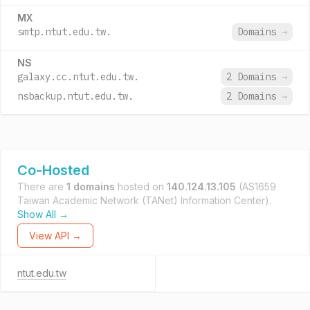
MX
smtp.ntut.edu.tw.
Domains
→
NS
galaxy.cc.ntut.edu.tw.
2 Domains
→
nsbackup.ntut.edu.tw.
2 Domains
→
Co-Hosted
There are
1 domains
hosted on
140.124.13.105
(AS1659
Taiwan Academic Network (TANet) Information Center).
Show All →
View API →
ntut.edu.tw