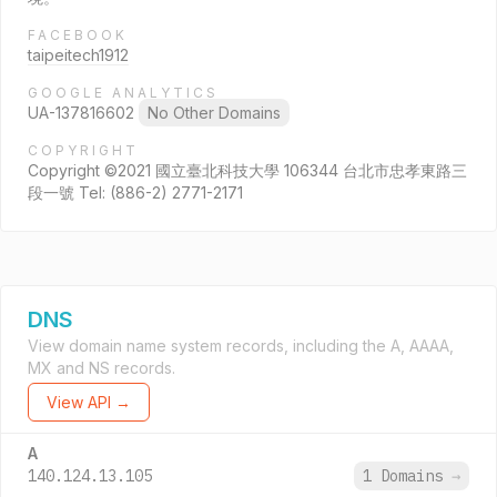
FACEBOOK
taipeitech1912
GOOGLE ANALYTICS
UA-137816602
No Other Domains
COPYRIGHT
Copyright ©2021 國立臺北科技大學 106344 台北市忠孝東路三
段一號 Tel: (886-2) 2771-2171
DNS
View domain name system records, including the A, AAAA,
MX and NS records.
View API →
A
140.124.13.105
1 Domains
→