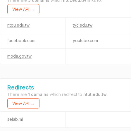
There are
5 domains
which
ntut.edu.tw
links to.
View API →
ntpu.edu.tw
tyc.edu.tw
facebook.com
youtube.com
moda.gov.tw
Redirects
There are
1 domains
which redirect to
ntut.edu.tw
.
View API →
selab.ml