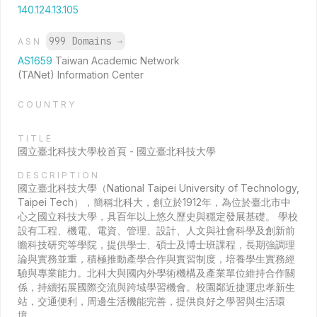
140.124.13.105
999 Domains
→
ASN
AS1659
Taiwan Academic Network
(TANet) Information Center
COUNTRY
TITLE
國立臺北科技大學校首頁 - 國立臺北科技大學
DESCRIPTION
國立臺北科技大學（National Taipei University of Technology,
Taipei Tech），簡稱北科大，創立於1912年，為位於臺北市中
心之國立科技大學，具百年以上悠久歷史與穩定發展基礎。 學校
設有工程、機電、電資、管理、設計、人文與社會科學及創新前
瞻科技研究等學院，提供學士、碩士及博士班課程，長期強調理
論與實務並重，積極推動產學合作與實習制度，培養學生實務經
驗與專業能力。北科大與國內外學術機構及產業單位維持合作關
係，持續拓展國際交流與跨域學習機會。校園鄰近捷運忠孝新生
站，交通便利，周邊生活機能完善，提供良好之學習與生活環
境。