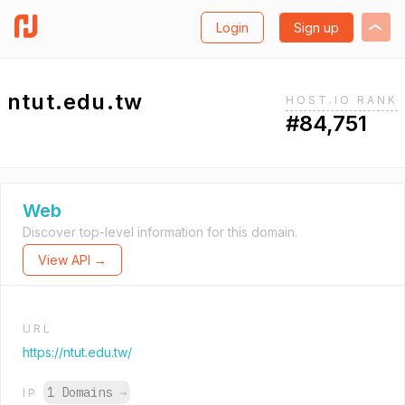
Login
Sign up
ntut.edu.tw
HOST.IO RANK
#84,751
Web
Discover top-level information for this domain.
View API →
URL
https://ntut.edu.tw/
1 Domains
→
IP