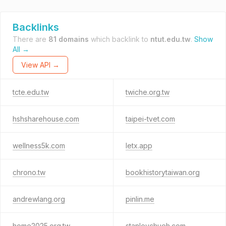
Backlinks
There are
81 domains
which backlink to
ntut.edu.tw
.
Show
All →
View API →
tcte.edu.tw
twiche.org.tw
hshsharehouse.com
taipei-tvet.com
wellness5k.com
letx.app
chrono.tw
bookhistorytaiwan.org
andrewlang.org
pinlin.me
home2025.org.tw
stanleychueh.com