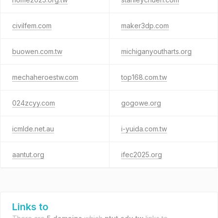
civilfem.com
maker3dp.com
buowen.com.tw
michiganyoutharts.org
mechaheroestw.com
top168.com.tw
024zcyy.com
gogowe.org
icmlde.net.au
i-yuida.com.tw
aantut.org
ifec2025.org
Links to