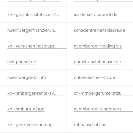
xn--garanta-autohuser-2qb.de
maklerservicepoint.de
nuernbergerfinanzierungsplattform.de
schadenfreiheitsklasse.de
xn--versicherungsgruppe-nrnberger-5bd.net
nuernberger-holding.biz
hsh-partner.de
garanta-autohaeuser.de
nuernberger-bt.info
onlinerechner-kfz.de
xn--nrnberger-rente-zvb.org
xn--nrnbergeruntersttzungskasse-i3cp.eu
xn--nrnburg-n2a.at
nuernberger-kinderversorgung.de
xn--grne-versicherungskarte-dpc.org
rohbauschutz.net