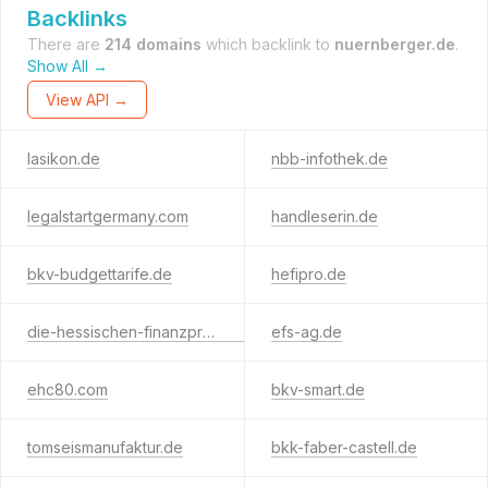
Backlinks
There are
214 domains
which backlink to
nuernberger.de
.
Show All →
View API →
lasikon.de
nbb-infothek.de
legalstartgermany.com
handleserin.de
bkv-budgettarife.de
hefipro.de
die-hessischen-finanzprofis.de
efs-ag.de
ehc80.com
bkv-smart.de
tomseismanufaktur.de
bkk-faber-castell.de