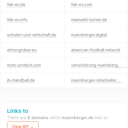
fek-ev.de
fek-ev.com
fek-ev.info
maimarkt-turnier.de
schulen-und-wirtschaft.de
nuernberger.digital
ehrengruber.eu
american-football.network
moto-protect.com
versicherung-nuernberger.de
jtv-handball.de
nuernberger-mitarbeiter.de
Links to
There are
6 domains
which
nuernberger.de
links to.
View API →