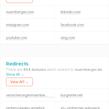
nuernberger.com
linkedin.com
instagram.com
facebook.com
youtube.com
xing.com
Redirects
There are
854 domains
which redirect to
nuernberger.de
.
Show All →
View API →
versicherungennuernberger.com
burgrente.net
rentenzulagen-angebot.de
xn--nrnberger-autoversicherung-direkt-rpd.de