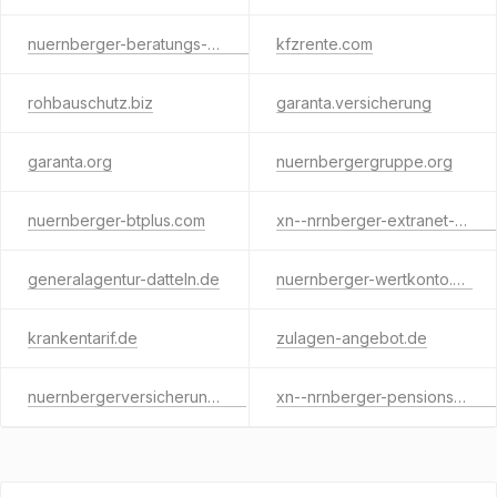
nuernberger-beratungs-und-betreuungs-gmbh.de
kfzrente.com
rohbauschutz.biz
garanta.versicherung
garanta.org
nuernbergergruppe.org
nuernberger-btplus.com
xn--nrnberger-extranet-m6b.org
generalagentur-datteln.de
nuernberger-wertkonto.de
krankentarif.de
zulagen-angebot.de
nuernbergerversicherung.org
xn--nrnberger-pensionskasse-cpc.info