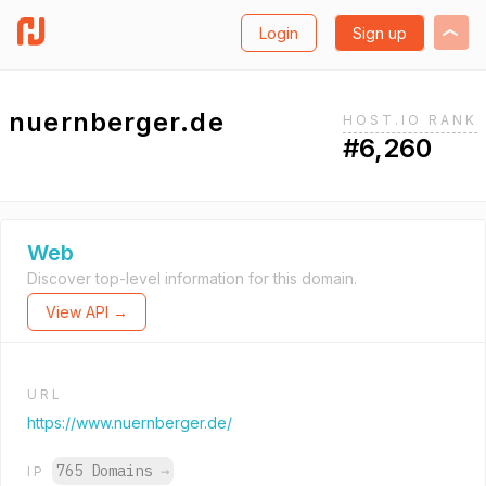
Login
Sign up
nuernberger.de
HOST.IO RANK
#6,260
Web
Discover top-level information for this domain.
View API →
URL
https://www.nuernberger.de/
765 Domains
→
IP