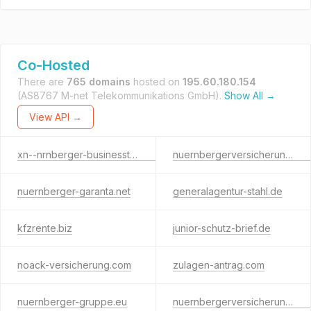
Co-Hosted
There are
765 domains
hosted on
195.60.180.154
(AS8767 M-net Telekommunikations GmbH).
Show All →
View API →
xn--nrnberger-businesstower-cpc.de
nuernbergerversicherungscup.info
nuernberger-garanta.net
generalagentur-stahl.de
kfzrente.biz
junior-schutz-brief.de
noack-versicherung.com
zulagen-antrag.com
nuernberger-gruppe.eu
nuernbergerversicherungen.name